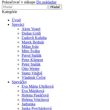
Pokračovať v nákupe
Do pokladne
Hľadať
Kategórie
Úvod
Speváci
Alojz Vogel
Dušan Grúň
Ľudovít Kašuba
Marek Bednár
Milan Iván
Miro Švába
Pavol Stašák
Peter Kliment
Peter Stašák
Otto Weiter
Stano Vitáloš
Vladimír Čečot
Speváčky
Eva Mária Uhríková
Eva Máziková
Helena Pagáčová
Helena Vrtichová
Jadranka
Janka Procházková