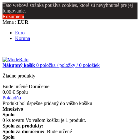
Táto webová stránka používa cookies, ktoré sú nevyhnutné pre jej
fungovanie.
Rozumiem
Mena :
EUR
Euro
Koruna
Nákupný košík
0
položka /
položky /
0 položiek
Žiadne produkty
Bude určené
Doručenie
0,00 €
Spolu
Pokladňa
Produkt bol úspešne pridaný do vášho košíku
Množstvo
Spolu
0
ks tovaru
Vo vašom košíku je 1 produkt.
Spolu za produkty:
Spolu za doručenie:
Bude určené
Spolu