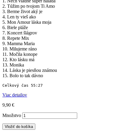
1. Nech vládne super nálada
2. Túžim po tvojom Ti Amo
3. Berme život aký je
4. Len ty vieš ako
5. Mon Amour láska moja
6. Biele pláže
7. Koncert šlágrov
8. Repete Mix
9. Mamma Maria
10. Milujeme ráno
11. Močila konope
12. Kto lásku má
13. Monika
14. Láska je piesňou známou
15. Bolo to tak dávno
Celkový čas 55:27
Viac detailov
9,90 €
Množstvo
Vložiť do košíka