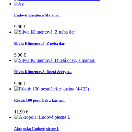
Ľudovít Kašuba a Martina...
9,90 €
Silvia Klimentová: Z neba dar
9,90 €
Silvia Klimentová: Duetá dcéry s...
9,90 €
Rôzni: 100 pesničiek z kasína...
11,90 €
Akropola: Ľudové piesne I.