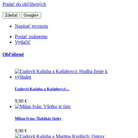
Pridať do obľúbených
Zdieľať
Google+
Napísať recenziu
Poslať známemu
Vytlačiť
Obľúbené
Ľudovít Kašuba a Kašubovci:...
9,90 €
Milan Iván: Šlabikár lásky
9,90 €