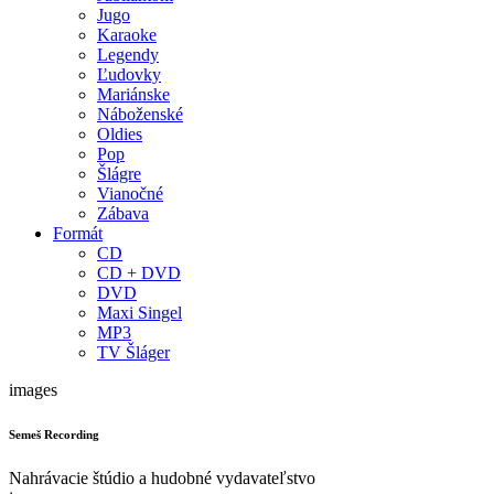
Jugo
Karaoke
Legendy
Ľudovky
Mariánske
Náboženské
Oldies
Pop
Šlágre
Vianočné
Zábava
Formát
CD
CD + DVD
DVD
Maxi Singel
MP3
TV Šláger
images
Semeš Recording
Nahrávacie štúdio a hudobné vydavateľstvo