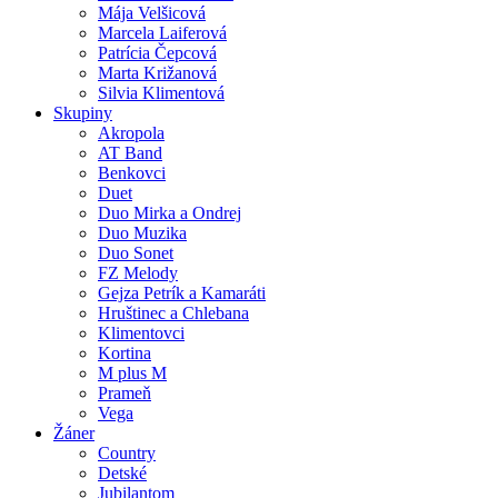
Mája Velšicová
Marcela Laiferová
Patrícia Čepcová
Marta Križanová
Silvia Klimentová
Skupiny
Akropola
AT Band
Benkovci
Duet
Duo Mirka a Ondrej
Duo Muzika
Duo Sonet
FZ Melody
Gejza Petrík a Kamaráti
Hruštinec a Chlebana
Klimentovci
Kortina
M plus M
Prameň
Vega
Žáner
Country
Detské
Jubilantom