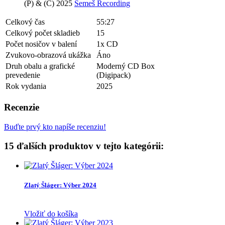
(P) & (C) 2025
Semeš Recording
Celkový čas
55:27
Celkový počet skladieb
15
Počet nosičov v balení
1x CD
Zvukovo-obrazová ukážka
Áno
Druh obalu a grafické
Moderný CD Box
prevedenie
(Digipack)
Rok vydania
2025
Recenzie
Buďte prvý kto napíše recenziu!
15 ďalších produktov v tejto kategórii:
Zlatý Šláger: Výber 2024
Vložiť do košíka