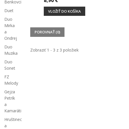
8,90 €
Benkovci
Duet
VLOŽIŤ DO KOŠÍKA
Duo
Mirka
a
POROVNAŤ (
0
)
Ondrej
Duo
Zobraziť 1 - 3 z 3 položiek
Muzika
Duo
Sonet
FZ
Melody
Gejza
Petrík
a
Kamaráti
Hruštinec
a