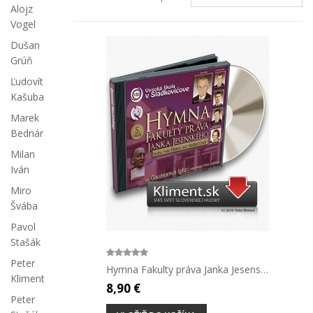
Alojz
Vogel
Dušan
Grúň
Ľudovít
Kašuba
Marek
Bednár
Milan
Iván
Miro
Švába
Pavol
Stašák
Peter
Hymna Fakulty práva Janka Jesenského
Kliment
8,90 €
Peter