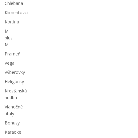
Chlebana
Klimentovci
Kortina
M
plus
M
Prameň
Vega
Výberovky
Heligónky
Kresťanská
hudba
Vianočné
tituly
Bonusy
Karaoke