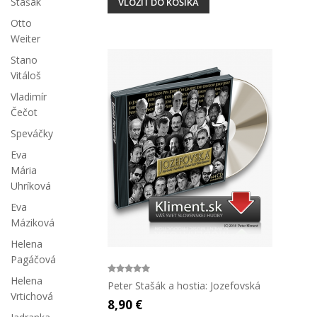
Stašák
VLOŽIŤ DO KOŠÍKA
Otto
Weiter
Stano
Vitáloš
Vladimír
Čečot
Speváčky
Eva
Mária
Uhríková
Eva
Máziková
Helena
Pagáčová
Helena
Peter Stašák a hostia: Jozefovská
Vrtichová
8,90 €