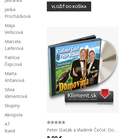
Jadranka
VLOŽIŤ DO KOŠÍKA
Janka
Procházková
Mája
Velšicová
Marcela
Laiferová
Patrícia
Čepcová
Marta
Križanová
Silvia
Klimentová
Skupiny
Akropola
AT
Peter Stašák a Vladimír Čečot: Domovina
Band