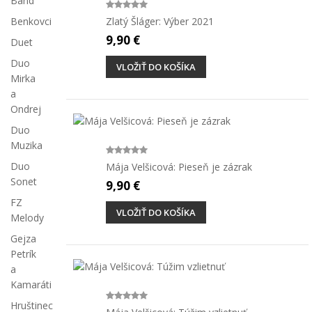
Band
Benkovci
Zlatý Šláger: Výber 2021
9,90 €
Duet
Duo
VLOŽIŤ DO KOŠÍKA
Mirka
a
Ondrej
Duo
Muzika
Duo
Mája Velšicová: Pieseň je zázrak
Sonet
9,90 €
FZ
VLOŽIŤ DO KOŠÍKA
Melody
Gejza
Petrík
a
Kamaráti
Hruštinec