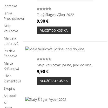
Jadranka
Janka
Zlatý Šláger: Výber 2022
Procházková
9,90 €
Mája
VLOŽIŤ DO KOŠÍKA
Velšicová
Marcela
Laiferová
Patrícia
Čepcová
Marta
Mája Velšicová: Jožina, poď do kina
Križanová
9,90 €
Silvia
VLOŽIŤ DO KOŠÍKA
Klimentová
Skupiny
Akropola
AT