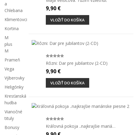
Mája Velšicová: Túžim vzlietnuť
a
9,90 €
Chlebana
Klimentovci
VLOŽIŤ DO KOŠÍKA
Kortina
M
plus
M
Prameň
Rôzni: Dar pre jubilantov (2-CD)
Vega
9,90 €
Výberovky
VLOŽIŤ DO KOŠÍKA
Heligónky
Kresťanská
hudba
Vianočné
tituly
Kráľovná pokoja ..najkrajšie mariánske...
Bonusy
9,90 €