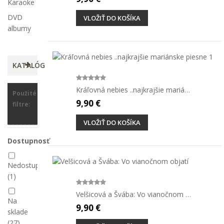
Karaoke
DVD
VLOŽIŤ DO KOŠÍKA
albumy
KATALÓG
Kráľovná nebies ..najkrajšie mariánske...
Použité
9,90 €
filtre:
VLOŽIŤ DO KOŠÍKA
Dostupnosť
Nedostupné
(1)
Velšicová a Švába: Vo vianočnom objatí
Na
9,90 €
sklade
(27)