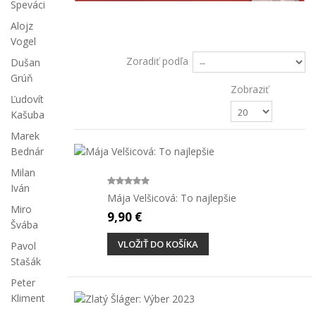
Speváci
Alojz
Vogel
Zoradiť podľa
Dušan
Grúň
Zobraziť
Ľudovít
Kašuba
Marek
Bednár
Milan
Iván
Mája Velšicová: To najlepšie
Miro
9,90 €
Švába
VLOŽIŤ DO KOŠÍKA
Pavol
Stašák
Peter
Kliment