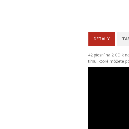
DETAILY
TA
42 piesní na 2 CD k n
tímu, ktoré môžete po