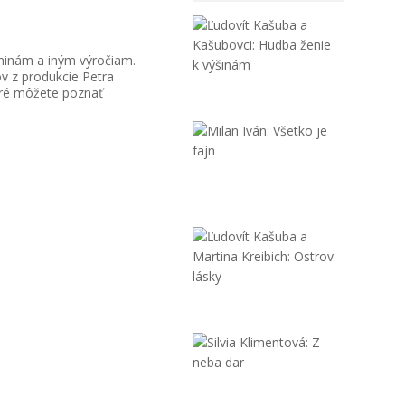
Ľudovít
Kašuba
ninám a iným výročiam.
a
v z produkcie Petra
Kašubovci:
oré môžete poznať
9,90 €
Milan
Iván:
Šlabikár
lásky
9,90 €
Ľudovít
Kašuba
a
Martina...
9,90 €
Silvia
Klimentov
Z
neba