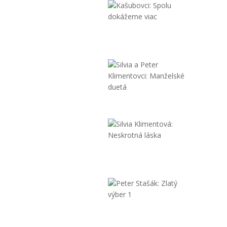
Kašubovci
Spolu
dokážem
viac
9,90 €
Silvia
a
Peter
Klimentovci
9,90 €
Silvia
Klimentov
Neskrotn
láska
9,90 €
Peter
Stašák:
Zlatý
výber
1