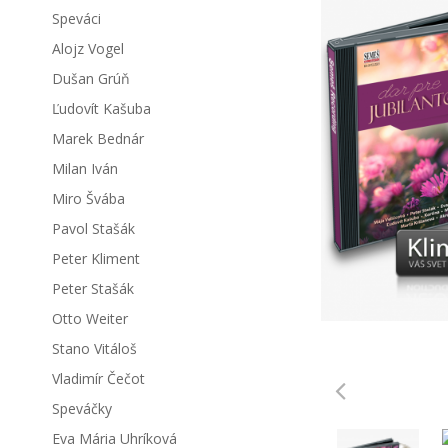
Speváci
Alojz Vogel
Dušan Grúň
Ľudovít Kašuba
Marek Bednár
Milan Iván
Miro Švába
Pavol Stašák
Peter Kliment
Peter Stašák
Otto Weiter
Stano Vitáloš
Vladimír Čečot
Speváčky
Eva Mária Uhríková