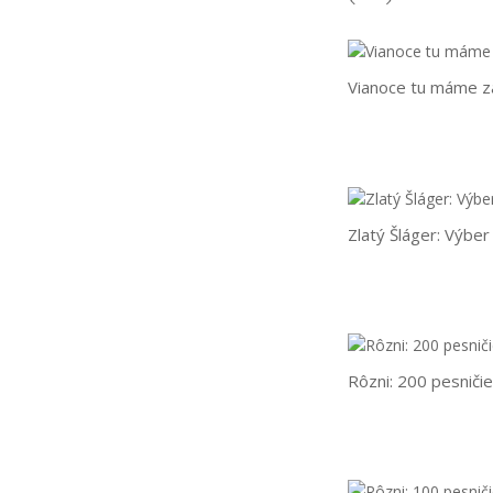
Vianoce tu máme z
Zlatý Šláger: Výbe
Rôzni: 200 pesničiek