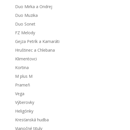
Duo Mirka a Ondrej
Duo Muzika
Duo Sonet
FZ Melody
Gejza Petrík a Kamaráti
Hruštinec a Chlebana
Klimentovci
Kortina
M plus M
Prameň
Vega
Výberovky
Heligónky
Kresťanská hudba
Vianočné tituly