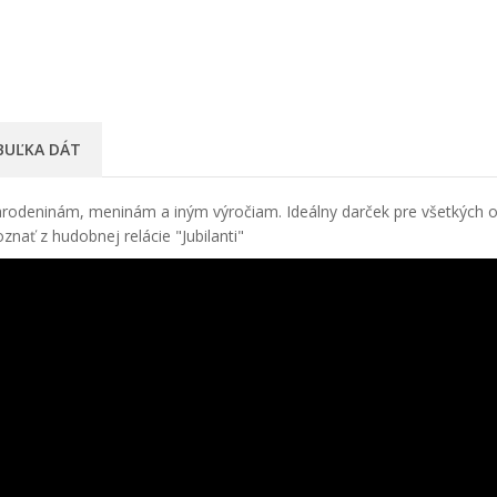
BUĽKA DÁT
arodeninám, meninám a iným výročiam. Ideálny darček pre všetkých o
znať z hudobnej relácie "Jubilanti"