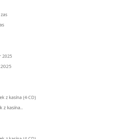
as
r 2025
 z kasína...