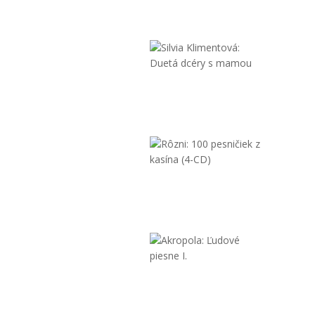
dar
9,90 €
Silvia
Klimentov
Duetá
dcéry
s...
9,90 €
Rôzni:
100
pesničiek
z
kasína...
11,90 €
Akropola:
Ľudové
piesne
I.
9,90 €