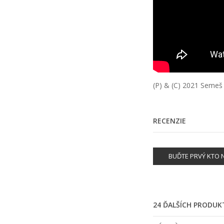
(P) & (C) 2021
Semeš 
RECENZIE
BUĎTE PRVÝ KTO N
24 ĎALŠÍCH PRODUK