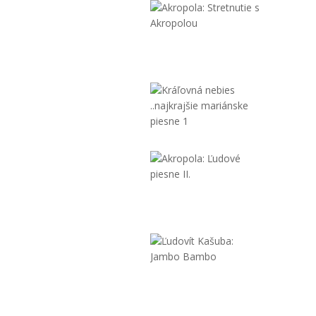
Akropola:
Stretnuti
s
Akropolo
9,90 €
Kráľovná
nebies
..najkrajšie
9,90 €
Akropola:
Ľudové
piesne
II.
9,90 €
Ľudovít
Kašuba:
Jambo
Bambo
9,90 €