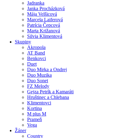
Jadranka
Janka Procházková
Mája Velšicová
Marcela Laiferová
Patrícia Čepcová
Marta Križanová
Silvia Klimentová
Skupiny
Akropola
AT Band
Benkovci
Duet
Duo Mirka a Ondrej
Duo Muzika
Duo Sonet
FZ Melody
Gejza Petrík a Kamaráti
Hruštinec a Chlebana
Klimentovci
Kortina
M plus M
Prameň
Vega
Žáner
Country