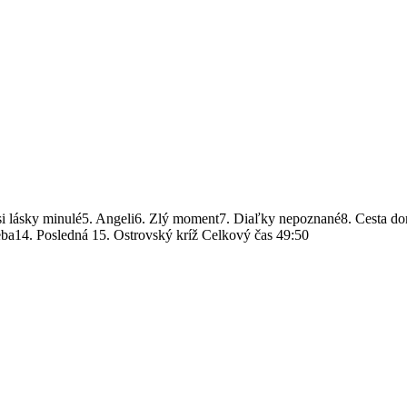
ž si lásky minulé5. Angeli6. Zlý moment7. Diaľky nepoznané8. Cesta 
eba14. Posledná 15. Ostrovský kríž Celkový čas 49:50