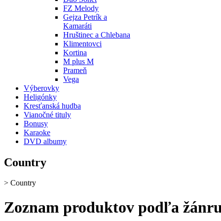
FZ Melody
Gejza Petrík a
Kamaráti
Hruštinec a Chlebana
Klimentovci
Kortina
M plus M
Prameň
Vega
Výberovky
Heligónky
Kresťanská hudba
Vianočné tituly
Bonusy
Karaoke
DVD albumy
Country
>
Country
Zoznam produktov podľa žánru