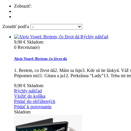
Zobraziť:
Zoradiť podľa
Rýchly náhľad
9,90 €
Skladom
0
Recenzia(e)
Alojz Vogel: Beriem, čo život dá
1. Beriem, co život dá2. Mám sa fajn3. Kde sú tie lásky4. Vá
Pripomen mi11. Gitara a ja12. Prekrásna “Lady”13. Teba mi tr
9,90 €
Skladom
Rýchly náhľad
Vložiť do košíka
Pridať do obľúbených
Pridať k porovnaniu
Skladom