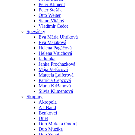
Peter Kliment
Peter Stašák
Otto Weiter
Stano Vitáloš
Vladimír Čečot
Speváčky
Eva Mária Uhríková
Eva Máziková
Helena Pagáčová
Helena Vrtichová
Jadranka
Janka Procházková
Mája Velšicová
Marcela Laiferová
Patrícia Čepcová
Marta Križanová
Silvia Klimentová
Skupiny
Akropola
AT Band
Benkovci
Duet
Duo Mirka a Ondrej
Duo Muzika
Duo Sonet