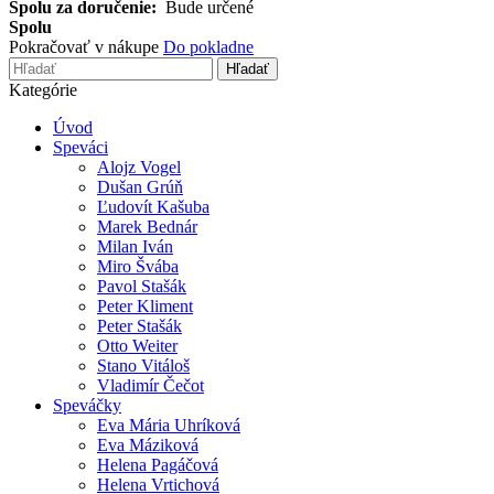
Spolu za doručenie:
Bude určené
Spolu
Pokračovať v nákupe
Do pokladne
Hľadať
Kategórie
Úvod
Speváci
Alojz Vogel
Dušan Grúň
Ľudovít Kašuba
Marek Bednár
Milan Iván
Miro Švába
Pavol Stašák
Peter Kliment
Peter Stašák
Otto Weiter
Stano Vitáloš
Vladimír Čečot
Speváčky
Eva Mária Uhríková
Eva Máziková
Helena Pagáčová
Helena Vrtichová