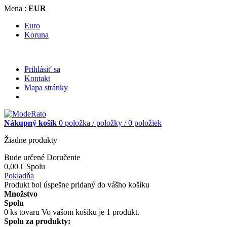
Mena :
EUR
Euro
Koruna
Prihlásiť sa
Kontakt
Mapa stránky
Nákupný košík
0
položka /
položky /
0 položiek
Žiadne produkty
Bude určené
Doručenie
0,00 €
Spolu
Pokladňa
Produkt bol úspešne pridaný do vášho košíku
Množstvo
Spolu
0
ks tovaru
Vo vašom košíku je 1 produkt.
Spolu za produkty: