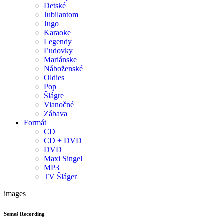
Detské
Jubilantom
Jugo
Karaoke
Legendy
Ľudovky
Mariánske
Náboženské
Oldies
Pop
Šlágre
Vianočné
Zábava
Formát
CD
CD + DVD
DVD
Maxi Singel
MP3
TV Šláger
images
Semeš Recording