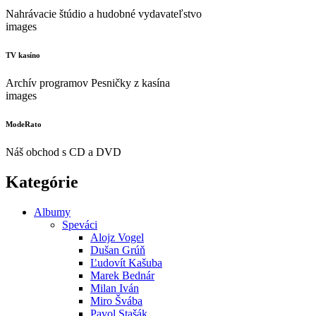
Nahrávacie štúdio a hudobné vydavateľstvo
images
TV kasíno
Archív programov Pesničky z kasína
images
ModeRato
Náš obchod s CD a DVD
Kategórie
Albumy
Speváci
Alojz Vogel
Dušan Grúň
Ľudovít Kašuba
Marek Bednár
Milan Iván
Miro Švába
Pavol Stašák