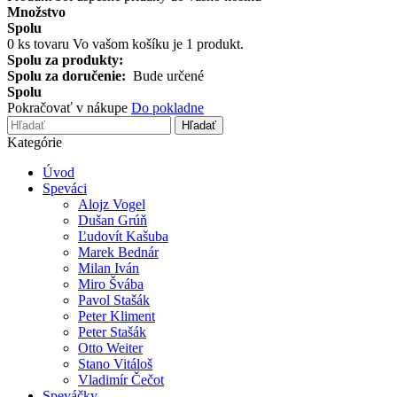
Množstvo
Spolu
0
ks tovaru
Vo vašom košíku je 1 produkt.
Spolu za produkty:
Spolu za doručenie:
Bude určené
Spolu
Pokračovať v nákupe
Do pokladne
Hľadať
Kategórie
Úvod
Speváci
Alojz Vogel
Dušan Grúň
Ľudovít Kašuba
Marek Bednár
Milan Iván
Miro Švába
Pavol Stašák
Peter Kliment
Peter Stašák
Otto Weiter
Stano Vitáloš
Vladimír Čečot
Speváčky