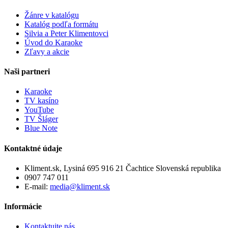
Žánre v katalógu
Katalóg podľa formátu
Silvia a Peter Klimentovci
Úvod do Karaoke
Zľavy a akcie
Naši partneri
Karaoke
TV kasíno
YouTube
TV Šláger
Blue Note
Kontaktné údaje
Kliment.sk, Lysiná 695 916 21 Čachtice Slovenská republika
0907 747 011
E-mail:
media@kliment.sk
Informácie
Kontaktujte nás