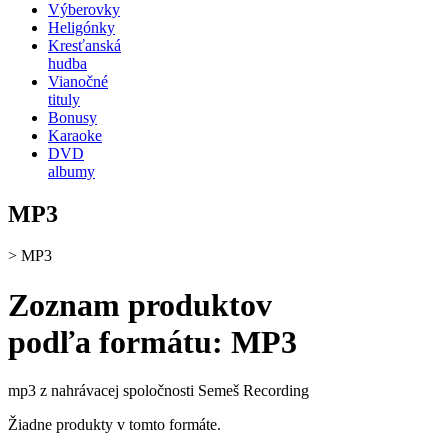
Výberovky
Heligónky
Kresťanská
hudba
Vianočné
tituly
Bonusy
Karaoke
DVD
albumy
MP3
>
MP3
Zoznam produktov
podľa formátu: MP3
mp3 z nahrávacej spoločnosti Semeš Recording
Žiadne produkty v tomto formáte.