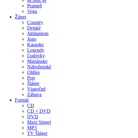
M plus M
Prameň
Vega
Žáner
Country
Detské
Jubilantom
Jugo
Karaoke
Legendy
Ľudovky
Mariánske
Náboženské
Oldies
Pop
Šlágre
Vianočné
Zábava
Formát
CD
CD + DVD
DVD
Maxi Singel
MP3
TV Šláger