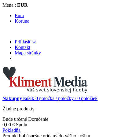
Mena :
EUR
Euro
Koruna
Prihlásiť sa
Kontakt
Mapa stránky
Nákupný košík
0
položka /
položky /
0 položiek
Žiadne produkty
Bude určené
Doručenie
0,00 €
Spolu
Pokladňa
Produkt bol úspešne pridaný do vášho košíku