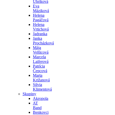
Uhríková
Eva
Máziková
Helena
Pagáčová
Helena
Vrtichová
Jadranka
Janka
Procházková
Mája
Velšicová
Marcela
Laiferová
Patrícia
Čepcová
Marta
Križanová
Silvia
Klimentová
Skupiny
Akropola
AT
Band
Benkovci