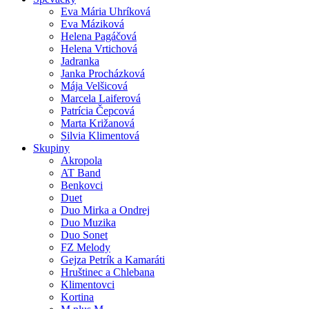
Eva Mária Uhríková
Eva Máziková
Helena Pagáčová
Helena Vrtichová
Jadranka
Janka Procházková
Mája Velšicová
Marcela Laiferová
Patrícia Čepcová
Marta Križanová
Silvia Klimentová
Skupiny
Akropola
AT Band
Benkovci
Duet
Duo Mirka a Ondrej
Duo Muzika
Duo Sonet
FZ Melody
Gejza Petrík a Kamaráti
Hruštinec a Chlebana
Klimentovci
Kortina