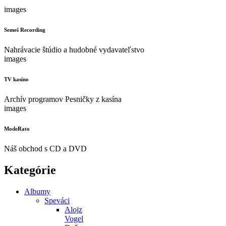
images
Semeš Recording
Nahrávacie štúdio a hudobné vydavateľstvo
images
TV kasíno
Archív programov Pesničky z kasína
images
ModeRato
Náš obchod s CD a DVD
Kategórie
Albumy
Speváci
Alojz
Vogel