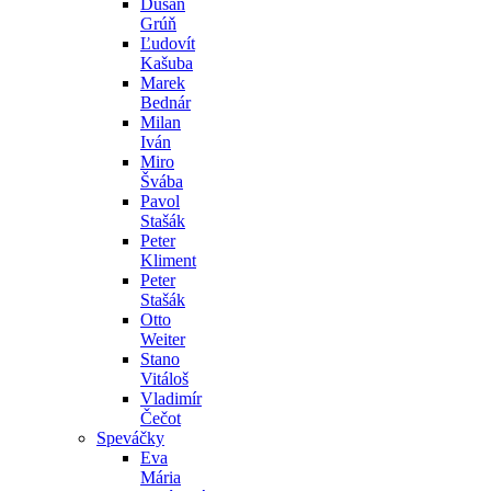
Dušan
Grúň
Ľudovít
Kašuba
Marek
Bednár
Milan
Iván
Miro
Švába
Pavol
Stašák
Peter
Kliment
Peter
Stašák
Otto
Weiter
Stano
Vitáloš
Vladimír
Čečot
Speváčky
Eva
Mária