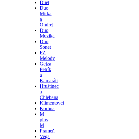
Duet
Duo
Mirka
a
Ondrej
Duo
Muzika
Duo
Sonet
FZ
Melody
Gejza
Petrík
a
Kamaráti
Hruštinec
a
Chlebana
Klimentovci
Kortina
M
plus
M
Prameň
Vega