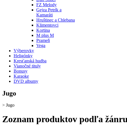
FZ Melody
Gejza Petrík a
Kamaráti
Hruštinec a Chlebana
Klimentovci
Kortina
M plus M
Prameň
Vega
Výberovky
Heligónky
Kresťanská hudba
Vianočné tituly
Bonusy
Karaoke
DVD albumy
Jugo
>
Jugo
Zoznam produktov podľa žánru