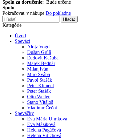
Spolu za doručenie:
Bude určené
Spolu
Pokračovať v nákupe
Do pokladne
Hľadať
Kategórie
Úvod
Speváci
Alojz Vogel
Dušan Grúň
Ľudovít Kašuba
Marek Bednár
Milan Iván
Miro Švába
Pavol Stašák
Peter Kliment
Peter Stašák
Otto Weiter
Stano Vitáloš
Vladimír Čečot
Speváčky
Eva Mária Uhríková
Eva Máziková
Helena Pagáčová
Helena Vrtichová