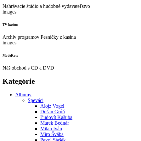
Nahrávacie štúdio a hudobné vydavateľstvo
images
TV kasíno
Archív programov Pesničky z kasína
images
ModeRato
Náš obchod s CD a DVD
Kategórie
Albumy
Speváci
Alojz Vogel
Dušan Grúň
Ľudovít Kašuba
Marek Bednár
Milan Iván
Miro Švába
Pavol Stašák