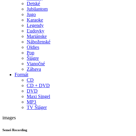
Detské
Jubilantom
Jugo
Karaoke
Legendy
Ľudovky
Mariánske
Náboženské
Oldies
Pop
Šlágre
Vianočné
Zábava
Formát
CD
CD + DVD
DVD
Maxi Singel
MP3
TV Šláger
images
Semeš Recording