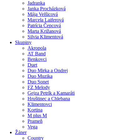
Jadranka
Janka Procházková
Mája Velšicová
Marcela Laiferová
Patrícia Čepcová
Marta Križanová
Silvia Klimentová
Skupiny
Akropola
AT Band
Benkovci
Duet
Duo Mirka a Ondrej
Duo Muzika
Duo Sonet
FZ Melody
Gejza Petrík a Kamaráti
Hruštinec a Chlebana
Klimentovci
Kortina
M plus M
Prameň
Vega
Žáner
Country