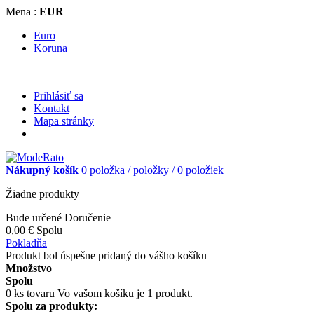
Mena :
EUR
Euro
Koruna
Prihlásiť sa
Kontakt
Mapa stránky
Nákupný košík
0
položka /
položky /
0 položiek
Žiadne produkty
Bude určené
Doručenie
0,00 €
Spolu
Pokladňa
Produkt bol úspešne pridaný do vášho košíku
Množstvo
Spolu
0
ks tovaru
Vo vašom košíku je 1 produkt.
Spolu za produkty: