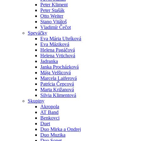
Peter Kliment
Peter Stašák
Otto Weiter
Stano Vitáloš
Vladimír Čečot
Speváčky
Eva Mária Uhríková
Eva Máziková
Helena Pagáčová
Helena Vrtichová
Jadranka
Janka Procházková
Mája Velšicová
Marcela Laiferová
Patrícia Čepcová
Marta Križanová
Silvia Klimentová
Skupiny
Akropola
AT Band
Benkovci
Duet
Duo Mirka a Ondrej
Duo Muzika
Duo Sonet