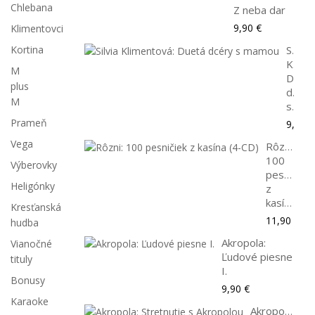
Chlebana
Z neba dar
9,90 €
Klimentovci
Silvia
Kortina
Klime
M
Duet
plus
dcéry
M
s...
Prameň
9,90 €
Vega
Rôzni:
100
Výberovky
pesničiek
Heligónky
z
kasína...
Kresťanská
11,90 €
hudba
Akropola:
Vianočné
Ľudové piesne
tituly
I.
Bonusy
9,90 €
Karaoke
Akropola: