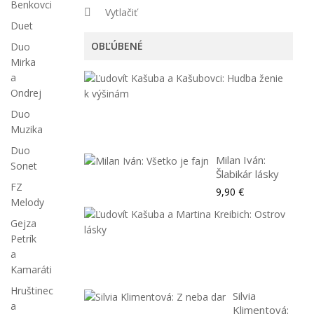
Benkovci
Vytlačiť
Duet
OBĽÚBENÉ
Duo
Mirka
Ľudo
a
Kaš
Ondrej
a
Duo
Kašu
Muzika
9,90
Duo
Milan Iván:
Sonet
Šlabikár lásky
FZ
9,90 €
Melody
Ľudo
Gejza
Kaš
Petrík
a
a
Mart
Kamaráti
9,90
Hruštinec
Silvia
a
Klimentová: