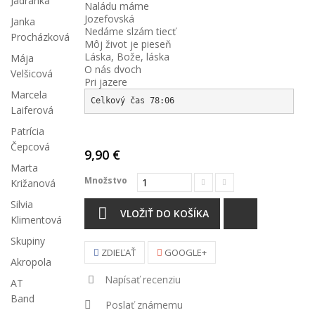
Jadranka
Naládu máme
Jozefovská
Janka
Nedáme slzám tiecť
Procházková
Môj život je pieseň
Láska, Bože, láska
Mája
O nás dvoch
Velšicová
Pri jazere
Marcela
Celkový čas 78:06
Laiferová
Patrícia
Čepcová
9,90 €
Marta
Množstvo
Križanová
Silvia
VLOŽIŤ DO KOŠÍKA
Klimentová
Skupiny
ZDIEĽAŤ
GOOGLE+
Akropola
Napísať recenziu
AT
Band
Poslať známemu