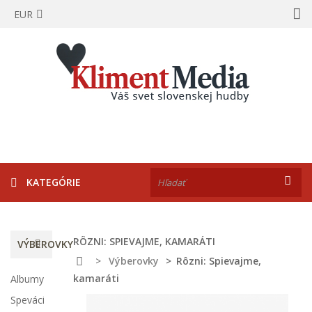
EUR
KATEGÓRIE
RÔZNI: SPIEVAJME, KAMARÁTI
VÝBEROVKY
>
Výberovky
>
Rôzni: Spievajme,
kamaráti
Albumy
Speváci