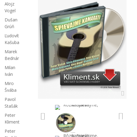
Alojz
Vogel
Dušan
Grúň
Ľudovít
Kašuba
Marek
Bednár
Milan
Iván
Miro
Švába
Pavol
Stašák
Peter
Kliment
Peter