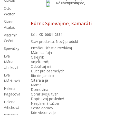
Stašák
Otto
Weiter
Stano
Rôzni: Spievajme, kamaráti
Vitáloš
Kód
KK-0081-2331
Vladimír
Čečot
Stav produktu:
Nový produkt
Piesňou šťastie rozdávaj
Speváčky
Mám sa fajn
Eva
Galejník
Anjelik môj
Mária
Odpúštaj mi
Uhríková
Duet pre osamelých
Eva
Rio de Janeiro
Gitara a ja
Máziková
Mama
Helena
Domovina
Obráť svoju tvár
Pagáčová
Dopis tvoj posledný
Helena
Nesplnená túžba
Vrtichová
Cesta domov
Kde vietor veje