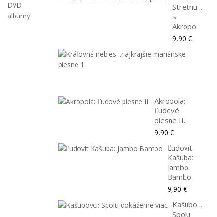
DVD
Stretnutie
albumy
s
Akropolou
9,90 €
Krá
neb
..naj
9,90
Akropola:
Ľudové
piesne II.
9,90 €
Ľudovít
Kašuba:
Jambo
Bambo
9,90 €
Kašubovci:
Spolu