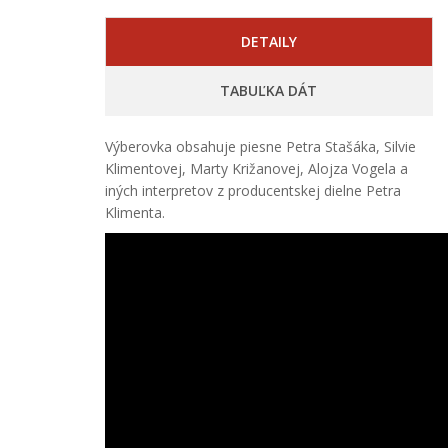
DETAILY
TABUĽKA DÁT
Výberovka obsahuje piesne Petra Stašáka, Silvie
Klimentovej, Marty Križanovej, Alojza Vogela a
iných interpretov z producentskej dielne Petra
Klimenta.