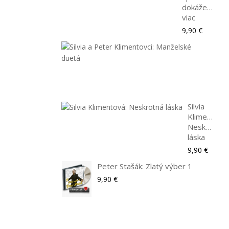
dokážeme
viac
9,90 €
Silvi
a
Pet
Klim
9,90
Silvia
Klimentová:
Neskrotná
láska
9,90 €
Peter Stašák: Zlatý výber 1
9,90 €