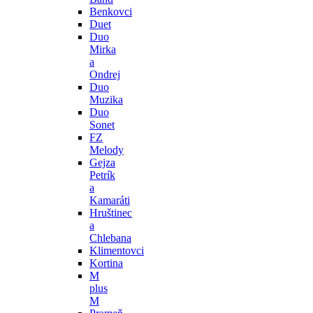
Benkovci
Duet
Duo
Mirka
a
Ondrej
Duo
Muzika
Duo
Sonet
FZ
Melody
Gejza
Petrík
a
Kamaráti
Hruštinec
a
Chlebana
Klimentovci
Kortina
M
plus
M