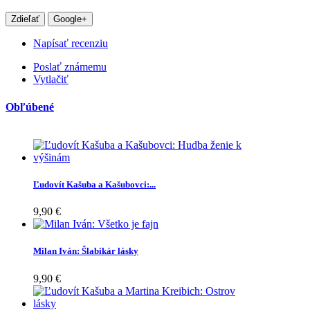
Zdieľať
Google+
Napísať recenziu
Poslať známemu
Vytlačiť
Obľúbené
Ľudovít Kašuba a Kašubovci:...
9,90 €
Milan Iván: Šlabikár lásky
9,90 €