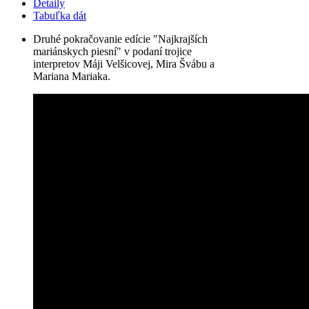
Detaily
Tabuľka dát
Druhé pokračovanie edície "Najkrajších
mariánskych piesní" v podaní trojice
interpretov Máji Velšicovej, Mira Švábu a
Mariana Mariaka.