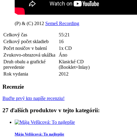
(P) & (C) 2012
Semeš Recording
Celkový čas
55:21
Celkový počet skladieb
16
Počet nosičov v balení
1x CD
Zvukovo-obrazová ukážka
Áno
Druh obalu a grafické
Klasické CD
prevedenie
(Booklet+Inlay)
Rok vydania
2012
Recenzie
Buďte prvý kto napíše recenziu!
27 ďalších produktov v tejto kategórii:
Mája Velšicová: To najlepšie