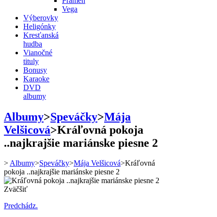
Prameň
Vega
Výberovky
Heligónky
Kresťanská
hudba
Vianočné
tituly
Bonusy
Karaoke
DVD
albumy
Albumy
>
Speváčky
>
Mája
Velšicová
>
Kráľovná pokoja
..najkrajšie mariánske piesne 2
>
Albumy
>
Speváčky
>
Mája Velšicová
>
Kráľovná
pokoja ..najkrajšie mariánske piesne 2
Zväčšiť
Predchádz.