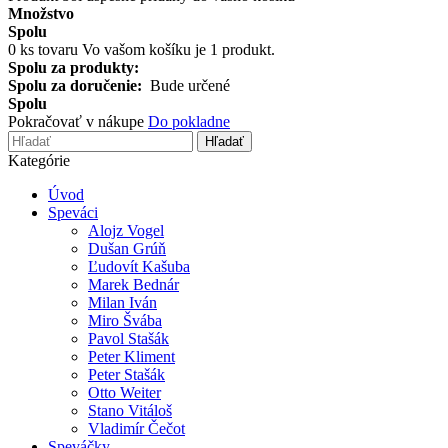
Množstvo
Spolu
0
ks tovaru
Vo vašom košíku je 1 produkt.
Spolu za produkty:
Spolu za doručenie:
Bude určené
Spolu
Pokračovať v nákupe
Do pokladne
Hľadať
Kategórie
Úvod
Speváci
Alojz Vogel
Dušan Grúň
Ľudovít Kašuba
Marek Bednár
Milan Iván
Miro Švába
Pavol Stašák
Peter Kliment
Peter Stašák
Otto Weiter
Stano Vitáloš
Vladimír Čečot
Speváčky