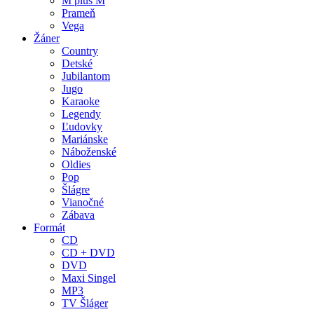
M plus M
Prameň
Vega
Žáner
Country
Detské
Jubilantom
Jugo
Karaoke
Legendy
Ľudovky
Mariánske
Náboženské
Oldies
Pop
Šlágre
Vianočné
Zábava
Formát
CD
CD + DVD
DVD
Maxi Singel
MP3
TV Šláger