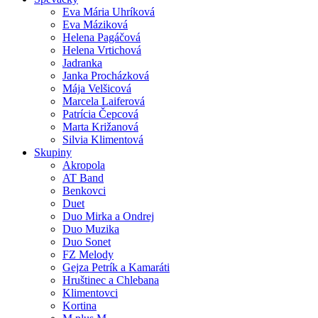
Eva Mária Uhríková
Eva Máziková
Helena Pagáčová
Helena Vrtichová
Jadranka
Janka Procházková
Mája Velšicová
Marcela Laiferová
Patrícia Čepcová
Marta Križanová
Silvia Klimentová
Skupiny
Akropola
AT Band
Benkovci
Duet
Duo Mirka a Ondrej
Duo Muzika
Duo Sonet
FZ Melody
Gejza Petrík a Kamaráti
Hruštinec a Chlebana
Klimentovci
Kortina