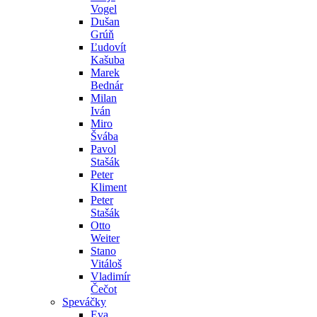
Vogel
Dušan
Grúň
Ľudovít
Kašuba
Marek
Bednár
Milan
Iván
Miro
Švába
Pavol
Stašák
Peter
Kliment
Peter
Stašák
Otto
Weiter
Stano
Vitáloš
Vladimír
Čečot
Speváčky
Eva