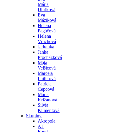
Mária
Uhríková
Eva
Máziková
Helena
Pagáčová
Helena
Vrtichová
Jadranka
Janka
Procházková
Mája
Velšicová
Marcela
Laiferová
Patrícia
Čepcová
Marta
Križanová
Silvia
Klimentová
Skupiny
Akropola
AT
Band