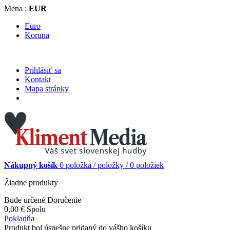
Mena :
EUR
Euro
Koruna
Prihlásiť sa
Kontakt
Mapa stránky
Nákupný košík
0
položka /
položky /
0 položiek
Žiadne produkty
Bude určené
Doručenie
0,00 €
Spolu
Pokladňa
Produkt bol úspešne pridaný do vášho košíku