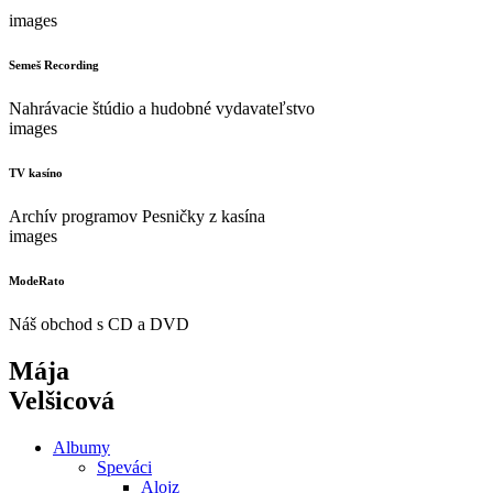
images
Semeš Recording
Nahrávacie štúdio a hudobné vydavateľstvo
images
TV kasíno
Archív programov Pesničky z kasína
images
ModeRato
Náš obchod s CD a DVD
Mája
Velšicová
Albumy
Speváci
Alojz