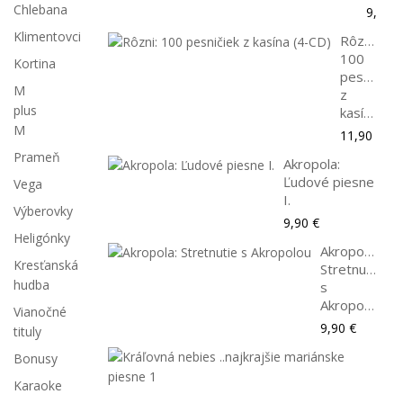
Chlebana
9,90 €
Klimentovci
Rôzni:
100
Kortina
pesničiek
M
z
plus
kasína...
M
11,90 €
Prameň
Akropola:
Ľudové piesne
Vega
I.
Výberovky
9,90 €
Heligónky
Akropola:
Kresťanská
Stretnutie
hudba
s
Akropolou
Vianočné
9,90 €
tituly
Krá
Bonusy
neb
Karaoke
..naj