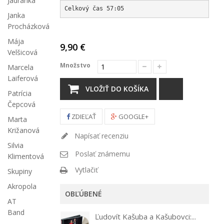
Jadranka
Celkový čas 57:05
Janka
Procházková
Mája
9,90 €
Velšicová
Množstvo
Marcela
Laiferová
VLOŽIŤ DO KOŠÍKA
Patrícia
Čepcová
ZDIEĽAŤ
GOOGLE+
Marta
Križanová
Napísať recenziu
Silvia
Poslať známemu
Klimentová
Vytlačiť
Skupiny
Akropola
OBĽÚBENÉ
AT
Band
Ľudovít Kašuba a Kašubovci:...