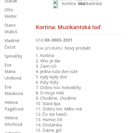
Stašák
Otto
Weiter
Stano
Kortina: Muzikantská loď
Vitáloš
Kód
KK-0033-2331
Vladimír
Čečot
Stav produktu:
Nový produkt
1. Kortina
Speváčky
2. Víno je dar
Eva
3. Zavri oči
4. Jedna ruža dve ruže
Mária
5. Ajdy lajdy don
Uhríková
6. Kúty Kúty
Eva
7. Dobrú noc hviezdičky
8. Si moja milá
Máziková
9. Chodíme, chodíme
Helena
10. Stará lipa
11. Dobrú noc Milko má
Pagáčová
12. Čo ste hasiči
Helena
13. Humor-SK
Vrtichová
14. Drotárska
15. Dáme gól