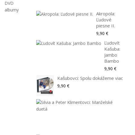
DVD
9,90
albumy
Akropola:
Ľudové
piesne II.
9,90 €
Ľudovít
Kašuba:
Jambo
Bambo
9,90 €
Kašubovci: Spolu dokážeme viac
9,90 €
Silvi
a
Pet
Klim
9,90