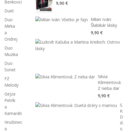
Benkovci
9,90 €
Duet
Milan Iván:
Duo
Šlabikár lásky
Mirka
9,90 €
a
Ondrej
Ľudo
Kaš
Duo
a
Muzika
Mart
Duo
9,90
Sonet
Silvia
FZ
Klimentová:
Melody
Z neba dar
Gejza
9,90 €
Petrík
Silvia
a
Klime
Kamaráti
Duet
Hruštinec
dcéry
a
s...