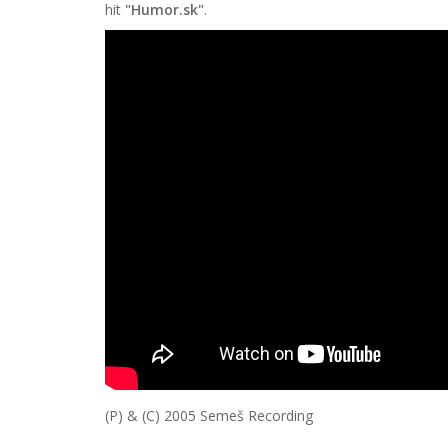
hit
"Humor.sk"
.
(P) & (C) 2005
Semeš Recording