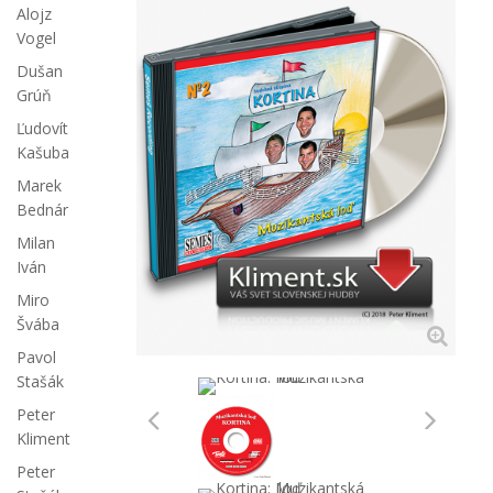
Alojz
Vogel
Dušan
Grúň
Ľudovít
Kašuba
Marek
Bednár
Milan
Iván
Miro
Švába
Pavol
Stašák
Peter
Kliment
Peter