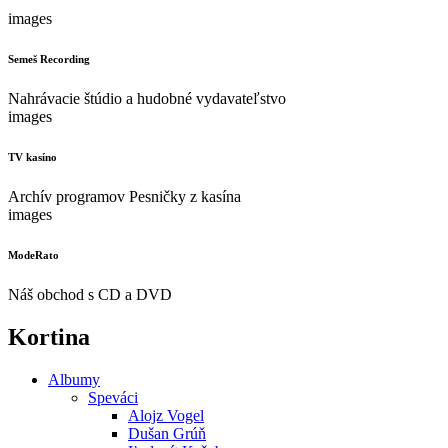
images
Semeš Recording
Nahrávacie štúdio a hudobné vydavateľstvo
images
TV kasíno
Archív programov Pesničky z kasína
images
ModeRato
Náš obchod s CD a DVD
Kortina
Albumy
Speváci
Alojz Vogel
Dušan Grúň