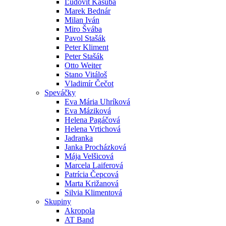
Ľudovít Kašuba
Marek Bednár
Milan Iván
Miro Švába
Pavol Stašák
Peter Kliment
Peter Stašák
Otto Weiter
Stano Vitáloš
Vladimír Čečot
Speváčky
Eva Mária Uhríková
Eva Máziková
Helena Pagáčová
Helena Vrtichová
Jadranka
Janka Procházková
Mája Velšicová
Marcela Laiferová
Patrícia Čepcová
Marta Križanová
Silvia Klimentová
Skupiny
Akropola
AT Band