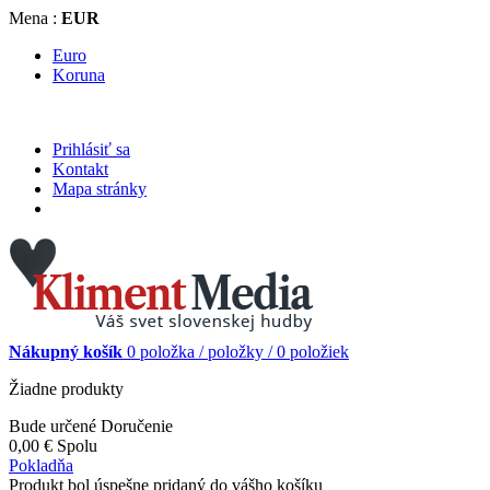
Mena :
EUR
Euro
Koruna
Prihlásiť sa
Kontakt
Mapa stránky
Nákupný košík
0
položka /
položky /
0 položiek
Žiadne produkty
Bude určené
Doručenie
0,00 €
Spolu
Pokladňa
Produkt bol úspešne pridaný do vášho košíku