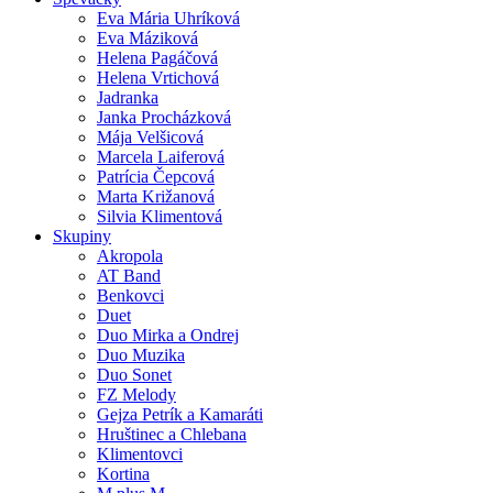
Eva Mária Uhríková
Eva Máziková
Helena Pagáčová
Helena Vrtichová
Jadranka
Janka Procházková
Mája Velšicová
Marcela Laiferová
Patrícia Čepcová
Marta Križanová
Silvia Klimentová
Skupiny
Akropola
AT Band
Benkovci
Duet
Duo Mirka a Ondrej
Duo Muzika
Duo Sonet
FZ Melody
Gejza Petrík a Kamaráti
Hruštinec a Chlebana
Klimentovci
Kortina