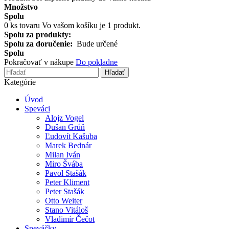
Množstvo
Spolu
0
ks tovaru
Vo vašom košíku je 1 produkt.
Spolu za produkty:
Spolu za doručenie:
Bude určené
Spolu
Pokračovať v nákupe
Do pokladne
Hľadať
Kategórie
Úvod
Speváci
Alojz Vogel
Dušan Grúň
Ľudovít Kašuba
Marek Bednár
Milan Iván
Miro Švába
Pavol Stašák
Peter Kliment
Peter Stašák
Otto Weiter
Stano Vitáloš
Vladimír Čečot
Speváčky