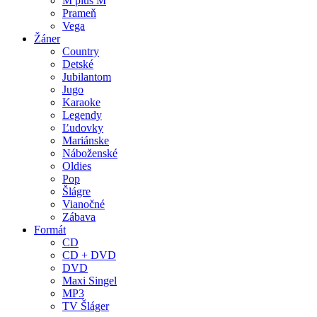
M plus M
Prameň
Vega
Žáner
Country
Detské
Jubilantom
Jugo
Karaoke
Legendy
Ľudovky
Mariánske
Náboženské
Oldies
Pop
Šlágre
Vianočné
Zábava
Formát
CD
CD + DVD
DVD
Maxi Singel
MP3
TV Šláger