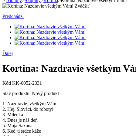
>
Albumy
>
Skupiny
>
Kortina
>
Kortina: Nazdravie všetkým Vám!
Zväčšiť
Predchádz.
Ďalej
Kortina: Nazdravie všetkým V
Kód
KK-0052-2331
Stav produktu:
Nový produkt
1. Nazdravie, všetkým Vám
2. Hej, Slováci, do roboty!
3. Milenka
4. Dnes je náš deň
5. Moja Saxana
6. Keď ti srdce káže