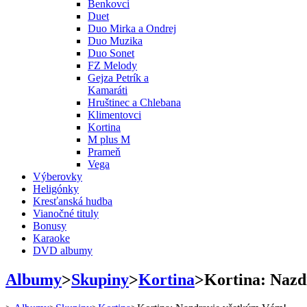
Benkovci
Duet
Duo Mirka a Ondrej
Duo Muzika
Duo Sonet
FZ Melody
Gejza Petrík a
Kamaráti
Hruštinec a Chlebana
Klimentovci
Kortina
M plus M
Prameň
Vega
Výberovky
Heligónky
Kresťanská hudba
Vianočné tituly
Bonusy
Karaoke
DVD albumy
Albumy
>
Skupiny
>
Kortina
>
Kortina: Nazd