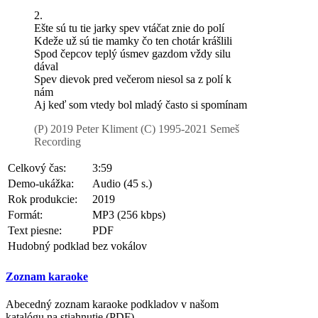
2.
Ešte sú tu tie jarky spev vtáčat znie do polí
Kdeže už sú tie mamky čo ten chotár krášlili
Spod čepcov teplý úsmev gazdom vždy silu
dával
Spev dievok pred večerom niesol sa z polí k
nám
Aj keď som vtedy bol mladý často si spomínam
(P) 2019 Peter Kliment
(C) 1995-2021 Semeš
Recording
Celkový čas:
3:59
Demo-ukážka:
Audio (45 s.)
Rok produkcie:
2019
Formát:
MP3 (256 kbps)
Text piesne:
PDF
Hudobný podklad
bez vokálov
Zoznam karaoke
Abecedný zoznam karaoke podkladov v našom
katalógu na stiahnutie (PDF)