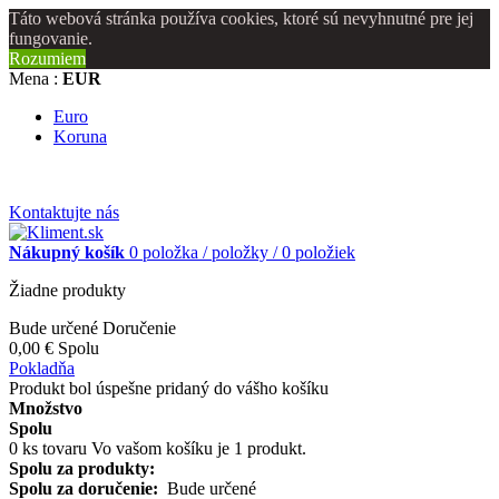
Táto webová stránka používa cookies, ktoré sú nevyhnutné pre jej
fungovanie.
Rozumiem
Mena :
EUR
Euro
Koruna
Kontaktujte nás
Nákupný košík
0
položka /
položky /
0 položiek
Žiadne produkty
Bude určené
Doručenie
0,00 €
Spolu
Pokladňa
Produkt bol úspešne pridaný do vášho košíku
Množstvo
Spolu
0
ks tovaru
Vo vašom košíku je 1 produkt.
Spolu za produkty:
Spolu za doručenie:
Bude určené