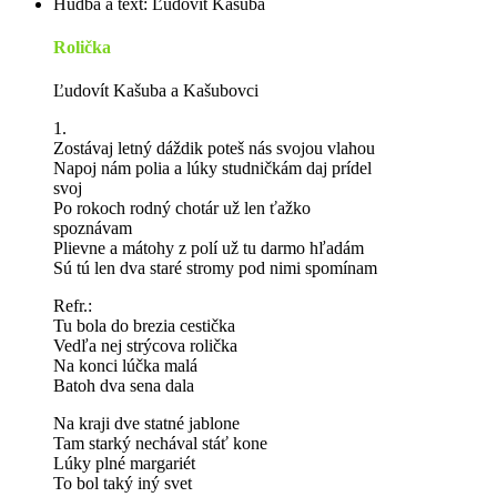
Hudba a text: Ľudovít Kašuba
Rolička
Ľudovít Kašuba a Kašubovci
1.
Zostávaj letný dáždik poteš nás svojou vlahou
Napoj nám polia a lúky studničkám daj prídel
svoj
Po rokoch rodný chotár už len ťažko
spoznávam
Plievne a mátohy z polí už tu darmo hľadám
Sú tú len dva staré stromy pod nimi spomínam
Refr.:
Tu bola do brezia cestička
Vedľa nej strýcova rolička
Na konci lúčka malá
Batoh dva sena dala
Na kraji dve statné jablone
Tam starký nechával stáť kone
Lúky plné margariét
To bol taký iný svet