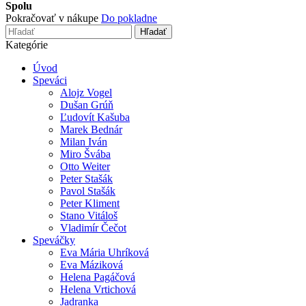
Spolu
Pokračovať v nákupe
Do pokladne
Hľadať
Kategórie
Úvod
Speváci
Alojz Vogel
Dušan Grúň
Ľudovít Kašuba
Marek Bednár
Milan Iván
Miro Švába
Otto Weiter
Peter Stašák
Pavol Stašák
Peter Kliment
Stano Vitáloš
Vladimír Čečot
Speváčky
Eva Mária Uhríková
Eva Máziková
Helena Pagáčová
Helena Vrtichová
Jadranka