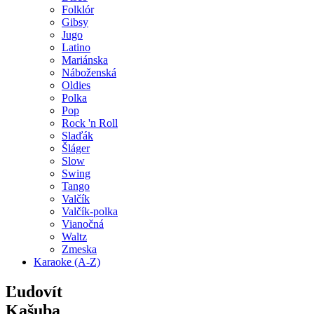
Folklór
Gibsy
Jugo
Latino
Mariánska
Náboženská
Oldies
Polka
Pop
Rock 'n Roll
Slaďák
Šláger
Slow
Swing
Tango
Valčík
Valčík-polka
Vianočná
Waltz
Zmeska
Karaoke (A-Z)
Ľudovít
Kašuba