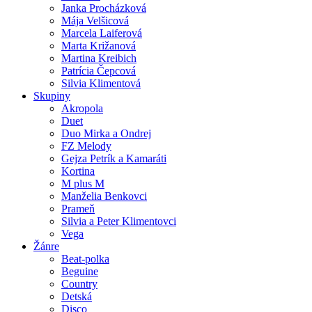
Janka Procházková
Mája Velšicová
Marcela Laiferová
Marta Križanová
Martina Kreibich
Patrícia Čepcová
Silvia Klimentová
Skupiny
Akropola
Duet
Duo Mirka a Ondrej
FZ Melody
Gejza Petrík a Kamaráti
Kortina
M plus M
Manželia Benkovci
Prameň
Silvia a Peter Klimentovci
Vega
Žánre
Beat-polka
Beguine
Country
Detská
Disco