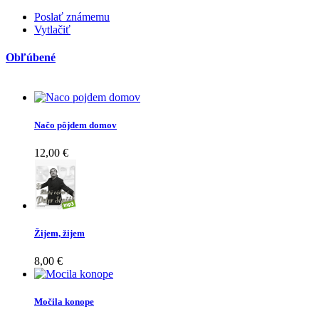
Poslať známemu
Vytlačiť
Obľúbené
Načo pôjdem domov
12,00 €
Žijem, žijem
8,00 €
Močila konope