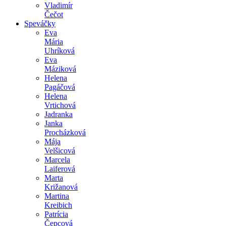
Vladimír
Čečot
Speváčky
Eva
Mária
Uhríková
Eva
Máziková
Helena
Pagáčová
Helena
Vrtichová
Jadranka
Janka
Procházková
Mája
Velšicová
Marcela
Laiferová
Marta
Križanová
Martina
Kreibich
Patrícia
Čepcová