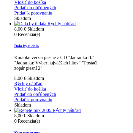
Vložiť do košíka
Pridať do obľúbených
Pridať k porovnaniu
Skladom
Rýchly náhľad
8,00 €
Skladom
0
Recenzia(e)
Dala by ti dala
Karaoke verzia piesne z CD "Jadranka II."
"Jadranka: Výber najväčších hitov" "Postačí
zopár piesní 2"
8,00 €
Skladom
Rýchly náhľad
Vložiť do košíka
Pridať do obľúbených
Pridať k porovnaniu
Skladom
Rýchly náhľad
8,00 €
Skladom
0
Recenzia(e)
Kvet pre mamu