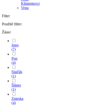
Klimentovci
Vega
Filter
Použité filtre:
Žáner
Jugo
(7)
Pop
(4)
Slaďák
(1)
Šláger
(1)
Zmeska
(4)