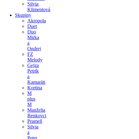
Silvia
Klimentová
Skupiny
Akropola
Duet
Duo
Mirka
a
Ondrej
FZ
Melody
Gejza
Petrík
a
Kamaráti
Kortina
M
plus
M
Manželia
Benkovci
Prameň
Silvia
a
Peter