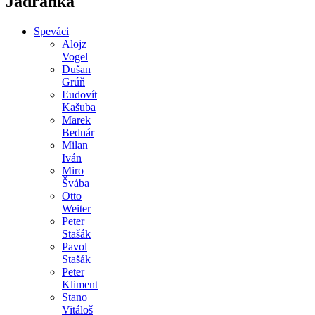
Jadranka
Speváci
Alojz
Vogel
Dušan
Grúň
Ľudovít
Kašuba
Marek
Bednár
Milan
Iván
Miro
Švába
Otto
Weiter
Peter
Stašák
Pavol
Stašák
Peter
Kliment
Stano
Vitáloš