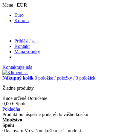
Mena :
EUR
Euro
Koruna
Prihlásiť sa
Kontakt
Mapa stránky
Kontaktujte nás
Nákupný košík
0
položka /
položky /
0 položiek
Žiadne produkty
Bude určené
Doručenie
0,00 €
Spolu
Pokladňa
Produkt bol úspešne pridaný do vášho košíku
Množstvo
Spolu
0
ks tovaru
Vo vašom košíku je 1 produkt.