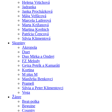
Helena Vrtichová
Jadranka
Janka Procházková
Mája Velšicová
Marcela Laiferová
Marta Križanová
Martina Kreibich
Patrícia Čepcová
Silvia Klimentová
Skupiny
Akropola
Duet
Duo Mirka a Ondrej
FZ Melody
Gejza Petrík a Kamaráti
Kortina
M plus M
Manželia Benkovci
Prameň
Silvia a Peter Klimentovci
Vega
Žánre
Beat-polka
Beguine
Country