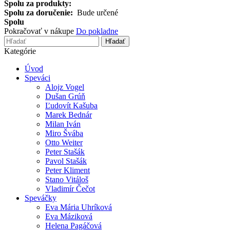
Spolu za produkty:
Spolu za doručenie:
Bude určené
Spolu
Pokračovať v nákupe
Do pokladne
Hľadať
Kategórie
Úvod
Speváci
Alojz Vogel
Dušan Grúň
Ľudovít Kašuba
Marek Bednár
Milan Iván
Miro Švába
Otto Weiter
Peter Stašák
Pavol Stašák
Peter Kliment
Stano Vitáloš
Vladimír Čečot
Speváčky
Eva Mária Uhríková
Eva Máziková
Helena Pagáčová