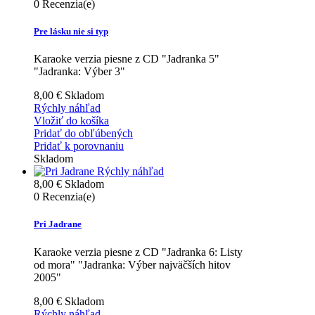
0
Recenzia(e)
Pre lásku nie si typ
Karaoke verzia piesne z CD "Jadranka 5"
"Jadranka: Výber 3"
8,00 €
Skladom
Rýchly náhľad
Vložiť do košíka
Pridať do obľúbených
Pridať k porovnaniu
Skladom
Rýchly náhľad
8,00 €
Skladom
0
Recenzia(e)
Pri Jadrane
Karaoke verzia piesne z CD "Jadranka 6: Listy
od mora" "Jadranka: Výber najväčších hitov
2005"
8,00 €
Skladom
Rýchly náhľad