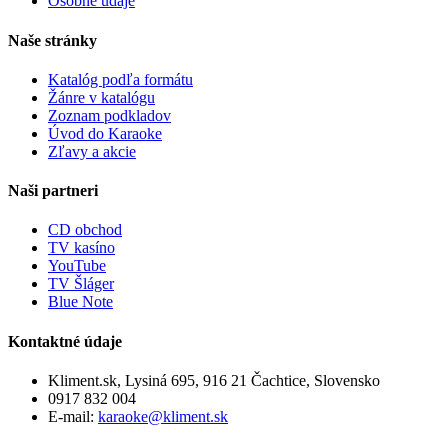
Osobné údaje
Naše stránky
Katalóg podľa formátu
Žánre v katalógu
Zoznam podkladov
Úvod do Karaoke
Zľavy a akcie
Naši partneri
CD obchod
TV kasíno
YouTube
TV Šláger
Blue Note
Kontaktné údaje
Kliment.sk, Lysiná 695, 916 21 Čachtice, Slovensko
0917 832 004
E-mail:
karaoke@kliment.sk