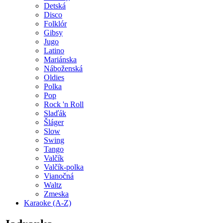
Detská
Disco
Folklór
Gibsy
Jugo
Latino
Mariánska
Náboženská
Oldies
Polka
Pop
Rock 'n Roll
Slaďák
Šláger
Slow
Swing
Tango
Valčík
Valčík-polka
Vianočná
Waltz
Zmeska
Karaoke (A-Z)