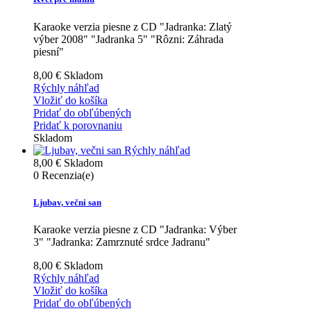
Karaoke verzia piesne z CD "Jadranka: Zlatý
výber 2008" "Jadranka 5" "Rôzni: Záhrada
piesní"
8,00 €
Skladom
Rýchly náhľad
Vložiť do košíka
Pridať do obľúbených
Pridať k porovnaniu
Skladom
Rýchly náhľad
8,00 €
Skladom
0
Recenzia(e)
Ljubav, večni san
Karaoke verzia piesne z CD "Jadranka: Výber
3" "Jadranka: Zamrznuté srdce Jadranu"
8,00 €
Skladom
Rýchly náhľad
Vložiť do košíka
Pridať do obľúbených