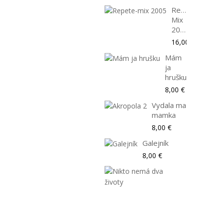
Repete-
Mix
2005
16,00 €
Mám
ja
hrušku
8,00 €
Vydala ma
mamka
8,00 €
Galejník
8,00 €
Nikto
nemá
dva
životy
8,00 €