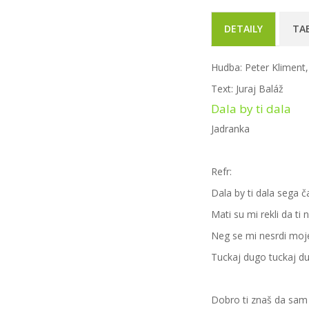
DETAILY
TA
Hudba: Peter Kliment
Text: Juraj Baláž
Dala by ti dala
Jadranka
Refr:
Dala by ti dala sega ča
Mati su mi rekli da ti
Neg se mi nesrdi moj
Tuckaj dugo tuckaj d
Dobro ti znaš da sam 