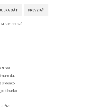
BUĽKA DÁT
PREVZIAŤ
, M.Klimentová
 ti rad
 nimam dat
e srdenko
ugo tihunko
ja živa