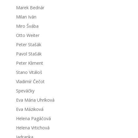
Marek Bednár
Milan Iván
Miro Švába
Otto Weiter
Peter Stašák
Pavol Stašák
Peter Kliment
Stano Vitáloš
Vladimír Čečot
Speváčky
Eva Mária Uhríková
Eva Máziková
Helena Pagáčová
Helena Vrtichová
Jadranka