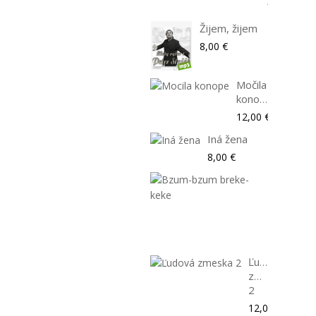
12,00 €
Žijem, žijem
8,00 €
Močila
konope
12,00 €
Iná žena
8,00 €
Bzum-
bzum
breke-
keke
8,00 €
Ľudová
zmeska
2
12,00 €