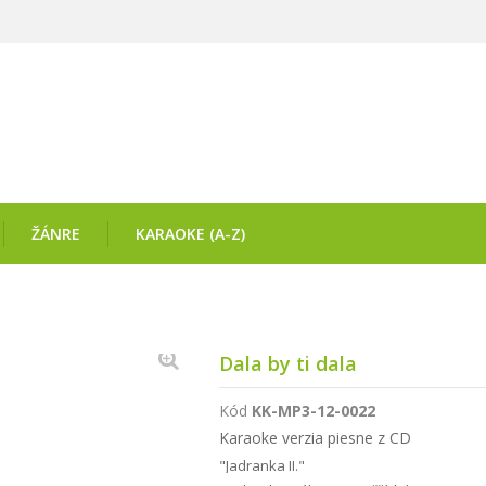
ŽÁNRE
KARAOKE (A-Z)
Dala by ti dala
Kód
KK-MP3-12-0022
Karaoke verzia piesne z CD
"Jadranka II."