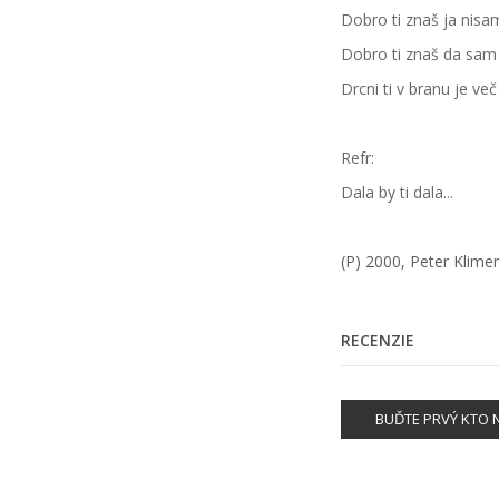
Dobro ti znaš ja nisam
Dobro ti znaš da sam
Drcni ti v branu je v
Refr:
Dala by ti dala...
(P) 2000, Peter Klime
RECENZIE
BUĎTE PRVÝ KTO N