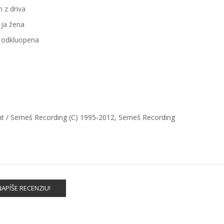
 z driva
 ja žena
eč odkluopena
nt
/ Semeš Recording
(C) 1995-2012, Semeš Recording
APÍŠE RECENZIU!