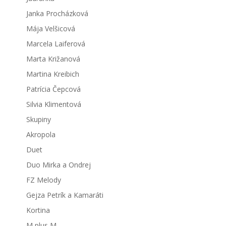
Janka Procházková
Mája Velšicová
Marcela Laiferová
Marta Križanová
Martina Kreibich
Patrícia Čepcová
Silvia Klimentová
Skupiny
Akropola
Duet
Duo Mirka a Ondrej
FZ Melody
Gejza Petrík a Kamaráti
Kortina
M plus M