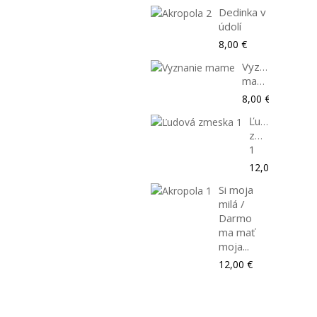
Dedinka v
údolí
8,00 €
Vyznanie
mame
8,00 €
Ľudová
zmeska
1
12,00 €
Si moja
milá /
Darmo
ma mať
moja...
12,00 €