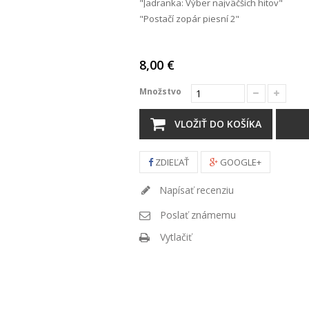
"Jadranka: Výber najväčších hitov"
"Postačí zopár piesní 2"
8,00 €
Množstvo
VLOŽIŤ DO KOŠÍKA
ZDIEĽAŤ
GOOGLE+
Napísať recenziu
Poslať známemu
Vytlačiť