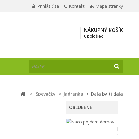
Prihlásiť sa
Kontakt
Mapa stránky
NÁKUPNÝ KOŠÍK
0 položiek
>
Speváčky
>
Jadranka
>
Dala by ti dala
OBĽÚBENÉ
Načo
pôjdem
domov