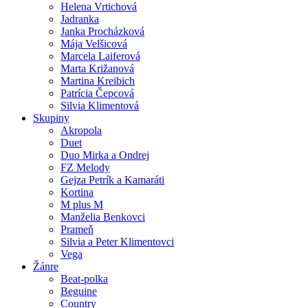
Helena Vrtichová
Jadranka
Janka Procházková
Mája Velšicová
Marcela Laiferová
Marta Križanová
Martina Kreibich
Patrícia Čepcová
Silvia Klimentová
Skupiny
Akropola
Duet
Duo Mirka a Ondrej
FZ Melody
Gejza Petrík a Kamaráti
Kortina
M plus M
Manželia Benkovci
Prameň
Silvia a Peter Klimentovci
Vega
Žánre
Beat-polka
Beguine
Country