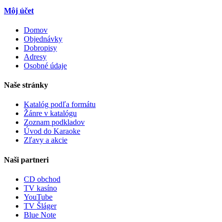
Môj účet
Domov
Objednávky
Dobropisy
Adresy
Osobné údaje
Naše stránky
Katalóg podľa formátu
Žánre v katalógu
Zoznam podkladov
Úvod do Karaoke
Zľavy a akcie
Naši partneri
CD obchod
TV kasíno
YouTube
TV Šláger
Blue Note