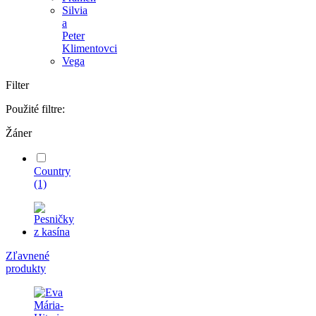
Silvia
a
Peter
Klimentovci
Vega
Filter
Použité filtre:
Žáner
Country
(1)
Zľavnené
produkty