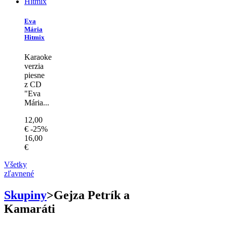
Eva
Mária
Hitmix
Karaoke
verzia
piesne
z CD
"Eva
Mária...
12,00
€
-25%
16,00
€
Všetky
zľavnené
Skupiny
>
Gejza Petrík a
Kamaráti