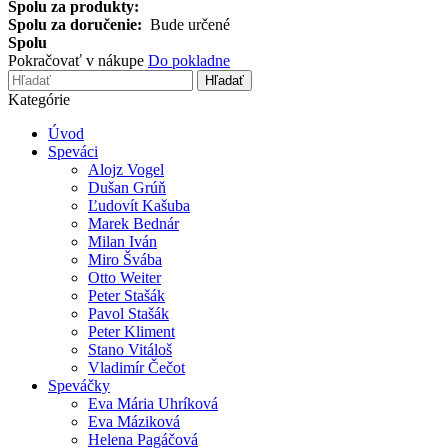
Spolu za produkty:
Spolu za doručenie:
Bude určené
Spolu
Pokračovať v nákupe
Do pokladne
Hľadať
Kategórie
Úvod
Speváci
Alojz Vogel
Dušan Grúň
Ľudovít Kašuba
Marek Bednár
Milan Iván
Miro Švába
Otto Weiter
Peter Stašák
Pavol Stašák
Peter Kliment
Stano Vitáloš
Vladimír Čečot
Speváčky
Eva Mária Uhríková
Eva Máziková
Helena Pagáčová