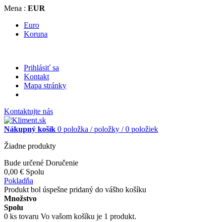
Mena :
EUR
Euro
Koruna
Prihlásiť sa
Kontakt
Mapa stránky
Kontaktujte nás
Nákupný košík
0
položka /
položky /
0 položiek
Žiadne produkty
Bude určené
Doručenie
0,00 €
Spolu
Pokladňa
Produkt bol úspešne pridaný do vášho košíku
Množstvo
Spolu
0
ks tovaru
Vo vašom košíku je 1 produkt.