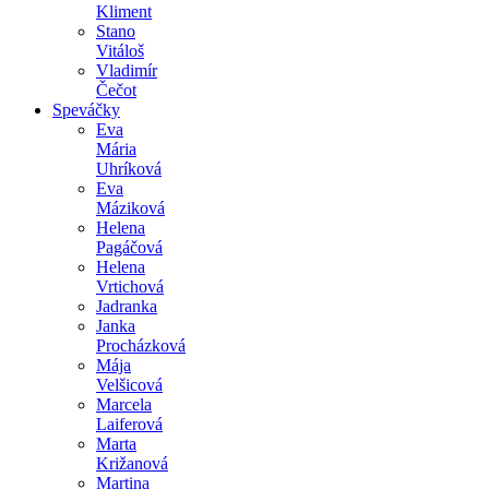
Kliment
Stano
Vitáloš
Vladimír
Čečot
Speváčky
Eva
Mária
Uhríková
Eva
Máziková
Helena
Pagáčová
Helena
Vrtichová
Jadranka
Janka
Procházková
Mája
Velšicová
Marcela
Laiferová
Marta
Križanová
Martina