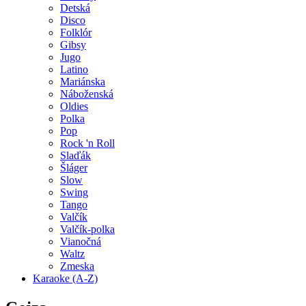
Detská
Disco
Folklór
Gibsy
Jugo
Latino
Mariánska
Náboženská
Oldies
Polka
Pop
Rock 'n Roll
Slaďák
Šláger
Slow
Swing
Tango
Valčík
Valčík-polka
Vianočná
Waltz
Zmeska
Karaoke (A-Z)