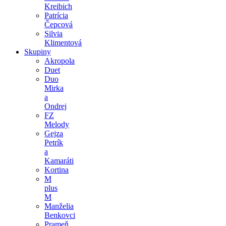
Kreibich
Patrícia
Čepcová
Silvia
Klimentová
Skupiny
Akropola
Duet
Duo
Mirka
a
Ondrej
FZ
Melody
Gejza
Petrík
a
Kamaráti
Kortina
M
plus
M
Manželia
Benkovci
Prameň