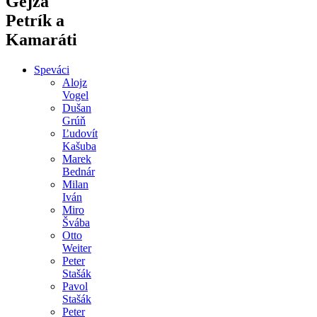
Gejza
Petrík a
Kamaráti
Speváci
Alojz
Vogel
Dušan
Grúň
Ľudovít
Kašuba
Marek
Bednár
Milan
Iván
Miro
Švába
Otto
Weiter
Peter
Stašák
Pavol
Stašák
Peter