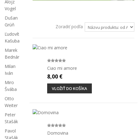
Alojz
Vogel
Dušan
Grúň
Zoradiť podľa
Ľudovít
Kašuba
Marek
Bednár
Milan
Ciao mi amore
Iván
8,00 €
Miro
VLOŽIŤ DO KOŠÍKA
Švába
Otto
Weiter
Peter
Stašák
Pavol
Domovina
Stašák