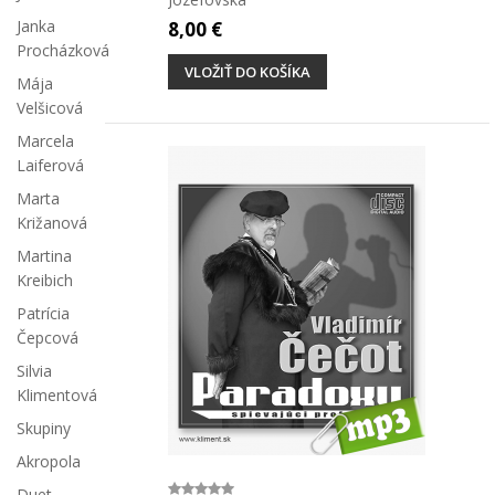
Janka
8,00 €
Procházková
VLOŽIŤ DO KOŠÍKA
Mája
Velšicová
Marcela
Laiferová
Marta
Križanová
Martina
Kreibich
Patrícia
Čepcová
Silvia
Klimentová
Skupiny
Akropola
Duet