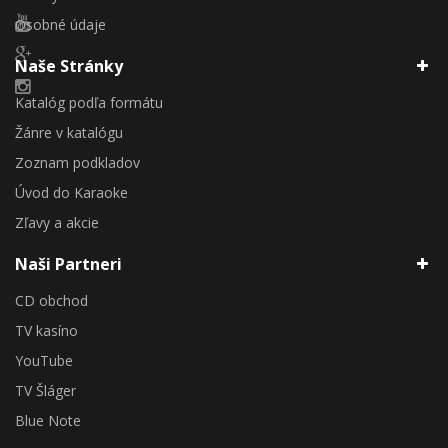
Osobné údaje
Naše Stránky
Katalóg podľa formátu
Žánre v katalógu
Zoznam podkladov
Úvod do Karaoke
Zľavy a akcie
Naši Partneri
CD obchod
TV kasíno
YouTube
TV Šláger
Blue Note