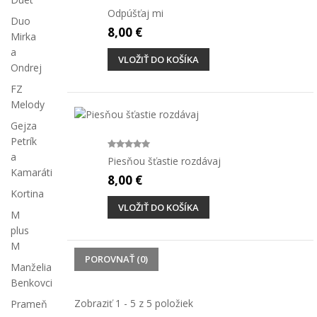
Odpúšťaj mi
Duo
8,00 €
Mirka
a
VLOŽIŤ DO KOŠÍKA
Ondrej
FZ
Melody
Gejza
Petrík
a
Piesňou šťastie rozdávaj
Kamaráti
8,00 €
Kortina
VLOŽIŤ DO KOŠÍKA
M
plus
M
POROVNAŤ (
0
)
Manželia
Benkovci
Zobraziť 1 - 5 z 5 položiek
Prameň