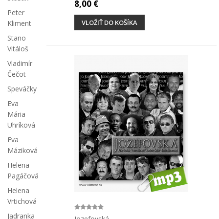
8,00 €
Peter
VLOŽIŤ DO KOŠÍKA
Kliment
Stano
Vitáloš
Vladimír
Čečot
Speváčky
Eva
Mária
Uhríková
Eva
Máziková
Helena
Pagáčová
Helena
Vrtichová
Jadranka
Jozefovská