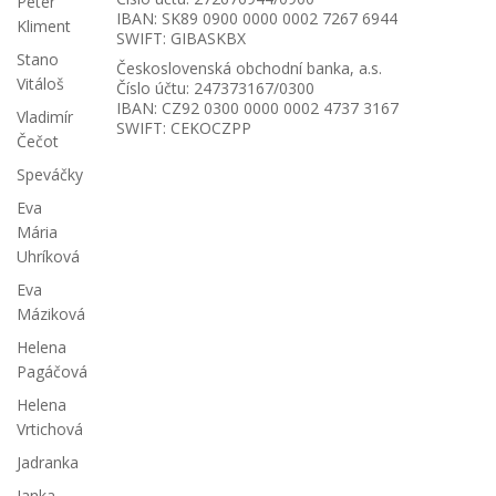
Peter
IBAN: SK89 0900 0000 0002 7267 6944
Kliment
SWIFT: GIBASKBX
Stano
Československá obchodní banka, a.s.
Vitáloš
Číslo účtu: 247373167/0300
IBAN: CZ92 0300 0000 0002 4737 3167
Vladimír
SWIFT: CEKOCZPP
Čečot
Speváčky
Eva
Mária
Uhríková
Eva
Máziková
Helena
Pagáčová
Helena
Vrtichová
Jadranka
Janka