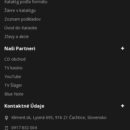
Katalóg podľa formátu
Žánre v katalógu
Zoznam podkladov
Úvod do Karaoke
Zľavy a akcie
Naši Partneri
CD obchod
TV kasíno
YouTube
TV Šláger
Blue Note
Kontaktné Údaje
Kliment.sk, Lysiná 695, 916 21 Čachtice, Slovensko
0917 832 004