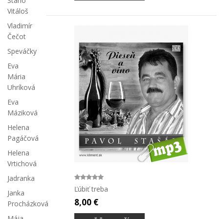
Stano
Vitáloš
Vladimír
Čečot
Speváčky
Eva
Mária
Uhríková
Eva
Máziková
Helena
Pagáčová
Helena
Vrtichová
Jadranka
Ľúbiť treba
Janka
8,00 €
Procházková
Mája