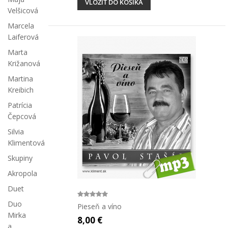
VLOŽIŤ DO KOŠÍKA
Velšicová
Marcela
Laiferová
Marta
Križanová
Martina
Kreibich
Patrícia
Čepcová
Silvia
Klimentová
Skupiny
Akropola
Duet
Duo
Pieseň a víno
Mirka
8,00 €
a