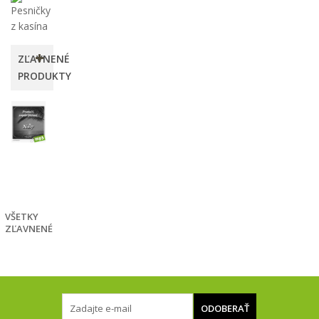
ZĽAVNENÉ
PRODUKTY
Gimme
Gimme
6,40 €
-20%
8,00
€
VŠETKY
ZĽAVNENÉ
ODOBERAŤ