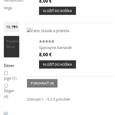
Klimentovci
8,00 €
Vega
VLOŽIŤ DO KOŠÍKA
FILTER
Použité
filtre:
Spievajme kamaráti
8,00 €
VLOŽIŤ DO KOŠÍKA
Žáner
Jugo
(1)
POROVNAŤ (
0
)
Šláger
(4)
Zobraziť 1 - 5 z 5 položiek