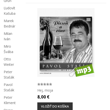
Grúň
Ľudovít
Kašuba
Marek
Bednár
Milan
Iván
Miro
Švába
Otto
Weiter
Peter
Stašák
Pavol
Stašák
Hej, moja
8,00 €
Peter
Kliment
VLOŽIŤ DO KOŠÍKA