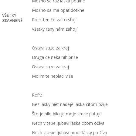
Možno sa raz láska potkne
€
Možno sa ma opäť dotkne
VŠETKY
Pocit ten čo za to stojí
ZĽAVNENÉ
Všetky rany nám zahojí
Ostavi suze za kraj
Druga če neka nih briše
Ostavi suze za kraj
Molim te neplači više
Refr.:
Bez lásky niet nádeje láska citom ožije
Što je bilo bilo je moje srdce putuje
Nech v tebe ljubavi láska citom ožíva
Nech v tebe ljubavi amor lásky prežíva