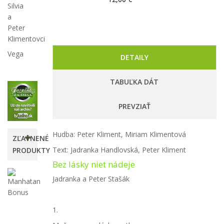
Silvia
a
Peter
Klimentovci
Vega
DETAILY
TABUĽKA DÁT
PREVZIAŤ
Hudba: Peter Kliment, Miriam Klimentová
ZĽAVNENÉ
Text: Jadranka Handlovská, Peter Kliment
PRODUKTY
Bez lásky niet nádeje
Manhatan
Jadranka a Peter Stašák
Bonus
4,00 €
-50%
1.
8,00