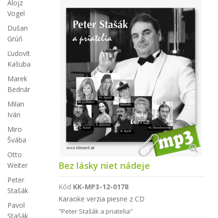
Alojz
Vogel
Dušan
Grúň
Ľudovít
Kašuba
Marek
Bednár
Milan
Iván
Miro
Švába
Otto
Bez lásky niet nádeje
Weiter
Peter
Kód
KK-MP3-12-0178
Stašák
Karaoke verzia piesne z CD
Pavol
"Peter Stašák a priatelia"
Stašák