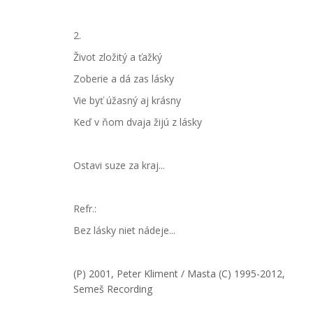
2.
Život zložitý a ťažký
Zoberie a dá zas lásky
Vie byť úžasný aj krásny
Keď v ňom dvaja žijú z lásky
Ostavi suze za kraj...
Refr.:
Bez lásky niet nádeje...
(P) 2001, Peter Kliment
/ Masta
(C) 1995-2012,
Semeš Recording