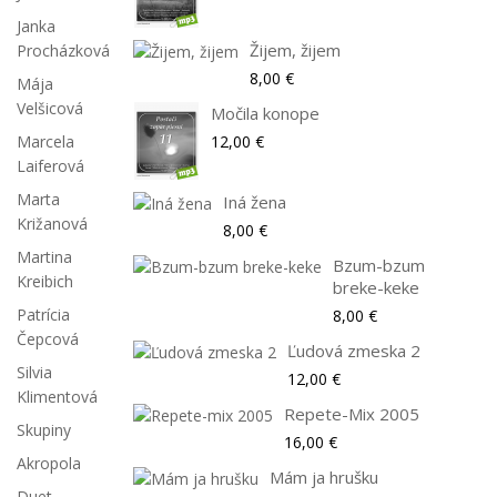
Janka
Žijem, žijem
Procházková
8,00 €
Mája
Velšicová
Močila konope
12,00 €
Marcela
Laiferová
Marta
Iná žena
Križanová
8,00 €
Martina
Bzum-bzum
Kreibich
breke-keke
Patrícia
8,00 €
Čepcová
Ľudová zmeska 2
Silvia
12,00 €
Klimentová
Repete-Mix 2005
Skupiny
16,00 €
Akropola
Mám ja hrušku
Duet