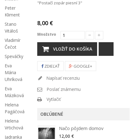
"Postačí zopár piesní 3"
Peter
Kliment
8,00 €
Stano
Vitáloš
Množstvo
Vladimír
Čečot
VLOŽIŤ DO KOŠÍKA
Speváčky
Eva
ZDIEĽAŤ
GOOGLE+
Mária
Napísať recenziu
Uhríková
Eva
Poslať známemu
Máziková
Vytlačiť
Helena
Pagáčová
OBĽÚBENÉ
Helena
Vrtichová
Načo pôjdem domov
12,00 €
Jadranka