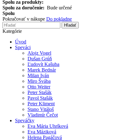
Spolu za produkty:
Spolu za doručenie:
Bude určené
Spolu
Pokračovať v nákupe
Do pokladne
Hľadať
Kategórie
Úvod
Speváci
Alojz Vogel
Dušan Grúň
Ľudovít Kašuba
Marek Bednár
Milan Iván
Miro Švába
Otto Weiter
Peter Stašák
Pavol Stašák
Peter Kliment
Stano Vitáloš
Vladimír Čečot
Speváčky
Eva Mária Uhríková
Eva Máziková
Helena Pagáčová