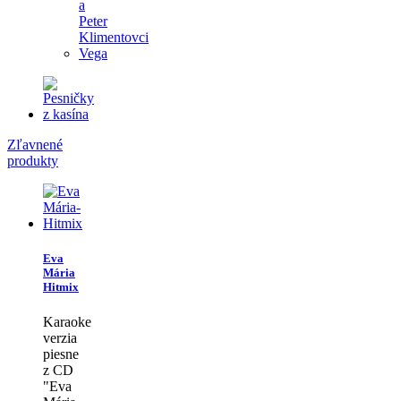
a
Peter
Klimentovci
Vega
Zľavnené
produkty
Eva
Mária
Hitmix
Karaoke
verzia
piesne
z CD
"Eva