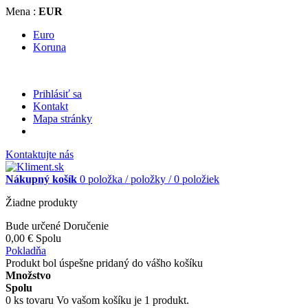
Mena :
EUR
Euro
Koruna
Prihlásiť sa
Kontakt
Mapa stránky
Kontaktujte nás
Nákupný košík
0
položka /
položky /
0 položiek
Žiadne produkty
Bude určené
Doručenie
0,00 €
Spolu
Pokladňa
Produkt bol úspešne pridaný do vášho košíku
Množstvo
Spolu
0
ks tovaru
Vo vašom košíku je 1 produkt.