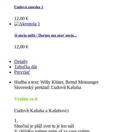
Ľudová zmeska 1
12,00 €
Si moja milá / Darmo ma mať moja...
12,00 €
Detaily
Tabuľka dát
Prevziať
Hudba a text: Willy Klüter, Bernd Meinunger
Slovenský preklad: Ľudovít Kašuba
Vrátim sa ti
Ľudovít Kašuba a Kašubovci
1.
Slnečná je pláž svet tu je len náš
V chládku paliem sním až sa zase vrátim