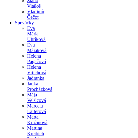
Stano
Vitáloš
Vladimír
Čečot
Speváčky
Eva
Mária
Uhríková
Eva
Máziková
Helena
Pagáčová
Helena
Vrtichová
Jadranka
Janka
Procházková
Mája
Velšicová
Marcela
Laiferová
Marta
Križanová
Martina
Kreibich