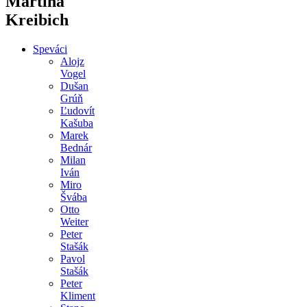
Martina
Kreibich
Speváci
Alojz
Vogel
Dušan
Grúň
Ľudovít
Kašuba
Marek
Bednár
Milan
Iván
Miro
Švába
Otto
Weiter
Peter
Stašák
Pavol
Stašák
Peter
Kliment