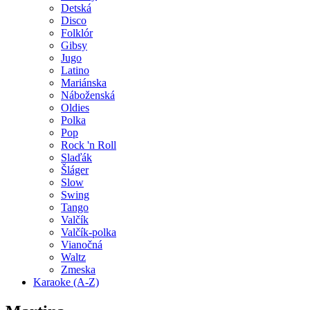
Detská
Disco
Folklór
Gibsy
Jugo
Latino
Mariánska
Náboženská
Oldies
Polka
Pop
Rock 'n Roll
Slaďák
Šláger
Slow
Swing
Tango
Valčík
Valčík-polka
Vianočná
Waltz
Zmeska
Karaoke (A-Z)