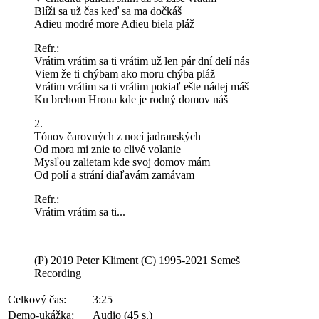
Blíži sa už čas keď sa ma dočkáš
Adieu modré more Adieu biela pláž
Refr.:
Vrátim vrátim sa ti vrátim už len pár dní delí nás
Viem že ti chýbam ako moru chýba pláž
Vrátim vrátim sa ti vrátim pokiaľ ešte nádej máš
Ku brehom Hrona kde je rodný domov náš
2.
Tónov čarovných z nocí jadranských
Od mora mi znie to clivé volanie
Mysľou zalietam kde svoj domov mám
Od polí a strání diaľavám zamávam
Refr.:
Vrátim vrátim sa ti...
(P) 2019 Peter Kliment
(C) 1995-2021 Semeš
Recording
Celkový čas:
3:25
Demo-ukážka:
Audio (45 s.)