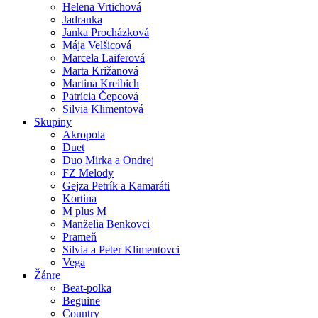
Helena Vrtichová
Jadranka
Janka Procházková
Mája Velšicová
Marcela Laiferová
Marta Križanová
Martina Kreibich
Patrícia Čepcová
Silvia Klimentová
Skupiny
Akropola
Duet
Duo Mirka a Ondrej
FZ Melody
Gejza Petrík a Kamaráti
Kortina
M plus M
Manželia Benkovci
Prameň
Silvia a Peter Klimentovci
Vega
Žánre
Beat-polka
Beguine
Country