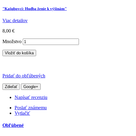
"Kašubovci: Hudba ženie k výšinám"
Viac detailov
8,00 €
Množstvo
Vložiť do košíka
Pridať do obľúbených
Zdieľať
Google+
Napísať recenziu
Poslať známemu
Vytlačiť
Obľúbené