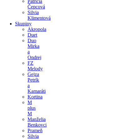
Patrícia
Čepcová
Silvia
Klimentová
Skupiny
Akropola
Duet
Duo
Mirka
a
Ondrej
FZ
Melody
Gejza
Petrík
a
Kamaráti
Kortina
M
plus
M
Manželia
Benkovci
Prameň
Silvia