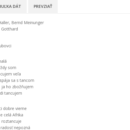
BUĽKA DÁT
PREVZIAŤ
Haller, Bernd Meinunger
n Gotthard
ubovci
malá
vždy som
ncujem veľa
spája sa s tancom
a ja ho zbožňujem
ždi tancujem
i dobre vieme
e celá Afrika
 roztancuje
a radosť nepozná