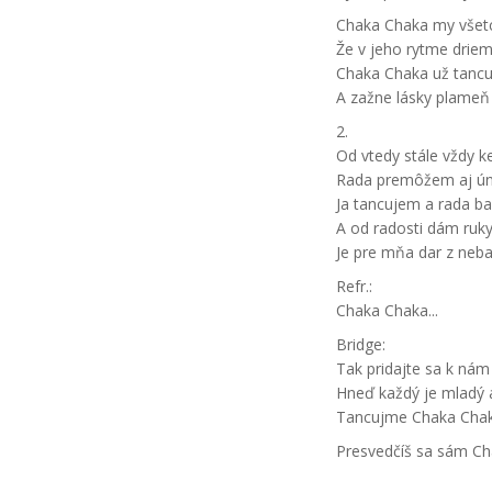
Chaka Chaka my všetc
Že v jeho rytme driem
Chaka Chaka už tancu
A zažne lásky plameň
2.
Od vtedy stále vždy
Rada premôžem aj ú
Ja tancujem a rada ba
A od radosti dám ruky
Je pre mňa dar z neba.
Refr.:
Chaka Chaka...
Bridge:
Tak pridajte sa k nám
Hneď každý je mladý 
Tancujme Chaka Chaka
Presvedčíš sa sám Ch