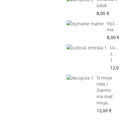
údolí
8,00 €
Vyznanie
mame
8,00 €
Ľudová
zmeska
1
12,00 €
Si moja
milá /
Darmo
ma mať
moja...
12,00 €