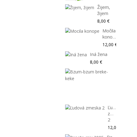
Žijem,
žijem
8,00 €
Močila
konope
12,00 €
Iná žena
8,00 €
Bzum-
bzum
breke-
keke
8,00 €
Ľudová
zmeska
2
12,00 €