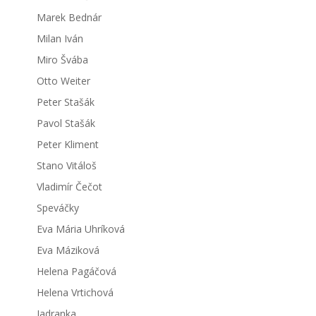
Marek Bednár
Milan Iván
Miro Švába
Otto Weiter
Peter Stašák
Pavol Stašák
Peter Kliment
Stano Vitáloš
Vladimír Čečot
Speváčky
Eva Mária Uhríková
Eva Máziková
Helena Pagáčová
Helena Vrtichová
Jadranka