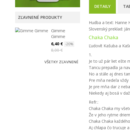
DETAILY
TA
ZĽAVNENÉ PRODUKTY
Hudba a text: Hanne 
Slovenský preklad: Já
Gimme
Gimme
Chaka Chaka
6,40 €
-20%
Ľudovít Kašuba a Kaš
8,00 €
1.
Je to už pár liet ešte 
VŠETKY ZĽAVNENÉ
Tancu prepadla ja na
No a stále aj dnes ta
Pre mňa nedeľa vždy 
Je pre mňa dar z neb
Niekedy aj bosá v da
Refr.:
Chaka Chaka my všetc
Že v jeho rytme driem
Chaka Chaka každého
Aj chlapa čo trucuje 