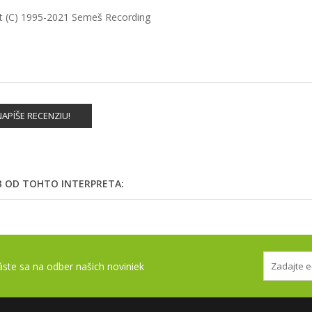
t
(C) 1995-2021 Semeš Recording
APÍŠE RECENZIU!
EB OD TOHTO INTERPRETA:
láste sa na odber našich noviniek