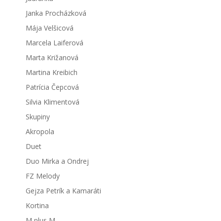
Janka Procházková
Mája Velšicová
Marcela Laiferová
Marta Križanová
Martina Kreibich
Patrícia Čepcová
Silvia Klimentová
Skupiny
Akropola
Duet
Duo Mirka a Ondrej
FZ Melody
Gejza Petrík a Kamaráti
Kortina
M plus M