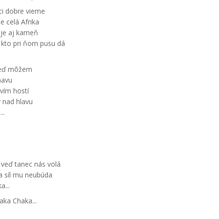
i dobre vieme
e celá Afrika
je aj kameň
 kto pri ňom pusu dá
 keď môžem
navu
vím hostí
 nad hlavu
..
 veď tanec nás volá
a síl mu neubúda
...
aka Chaka...