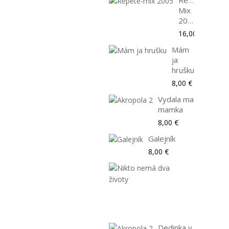
Repete-
Mix
2005
16,00 €
Mám
ja
hrušku
8,00 €
Vydala ma
mamka
8,00 €
Galejník
8,00 €
Nikto
nemá
dva
životy
8,00 €
Dedinka v