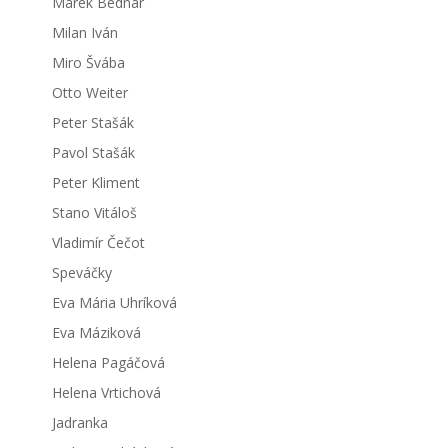
Marek Bednár
Milan Iván
Miro Švába
Otto Weiter
Peter Stašák
Pavol Stašák
Peter Kliment
Stano Vitáloš
Vladimír Čečot
Speváčky
Eva Mária Uhríková
Eva Máziková
Helena Pagáčová
Helena Vrtichová
Jadranka