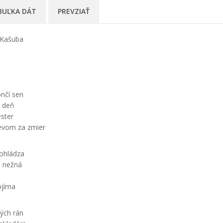
BUĽKA DÁT
PREVZIAŤ
 Kašuba
nčí sen
a deň
ester
evom za zmier
ohládza
á nežná
bjíma
ých rán