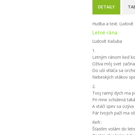
DETAILY
TA
Hudba a text: Ľudovít
Letné rána
Ľudovít Kašuba
1.
Letným ránom keď ko
Ožíva môj svet začín
Do uší vtláča sa orch
Nebeských vtákov sp
2.
Tvoj ranný dych ma p
Pri mne schúlená tak
A vtáčí spev sa ozýva
Pár tvojich paží ma o
Refr.:
Šťastím volám do letn