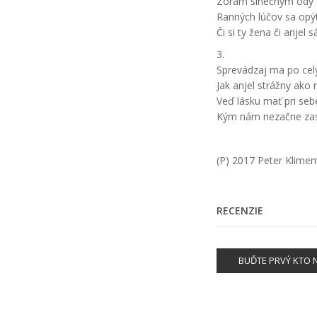
Zorám slnečným ódy
Ranných lúčov sa op
Či si ty žena či anjel 
3.
Sprevádzaj ma po cel
Jak anjel strážny ako 
Veď lásku mať pri se
Kým nám nezačne za
(P) 2017 Peter Klimen
RECENZIE
BUĎTE PRVÝ KTO N