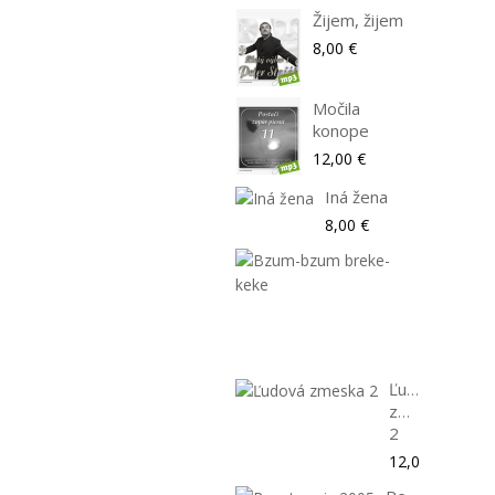
Žijem, žijem
8,00 €
Močila
konope
12,00 €
Iná žena
8,00 €
Bzum-
bzum
breke-
keke
8,00 €
Ľudová
zmeska
2
12,00 €