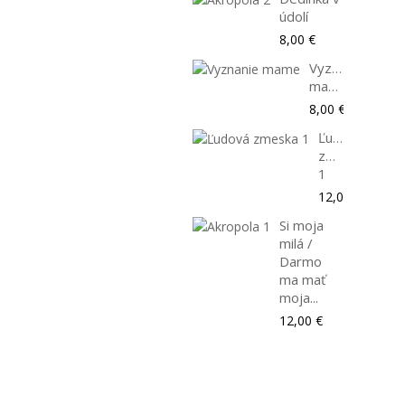
údolí
8,00 €
Vyznanie
mame
8,00 €
Ľudová
zmeska
1
12,00 €
Si moja
milá /
Darmo
ma mať
moja...
12,00 €