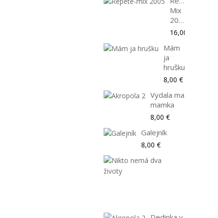
Repete-
Mix
2005
16,00 €
Mám
ja
hrušku
8,00 €
Vydala ma
mamka
8,00 €
Galejník
8,00 €
Nikto
nemá
dva
životy
8,00 €
Dedinka v