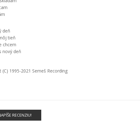
 skladám
ýtam
sám
ý deň
môj tieň
be chcem
s nový deň
t
(C) 1995-2021 Semeš Recording
APÍŠE RECENZIU!