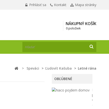
Prihlásiť sa
Kontakt
Mapa stránky
NÁKUPNÝ KOŠÍK
0 položiek
>
Speváci
>
Ľudovít Kašuba
>
Letné rána
OBĽÚBENÉ
Načo
pôjdem
domov
12,00 €