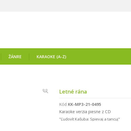
ŽÁNRE
KARAOKE (A-Z)
Letné rána
Kód
KK-MP3-21-0495
Karaoke verzia piesne z CD
"Ľudovít Kašuba: Spievaj a tancuj"