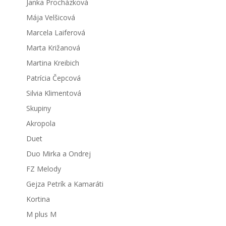
Janka Procházková
Mája Velšicová
Marcela Laiferová
Marta Križanová
Martina Kreibich
Patrícia Čepcová
Silvia Klimentová
Skupiny
Akropola
Duet
Duo Mirka a Ondrej
FZ Melody
Gejza Petrík a Kamaráti
Kortina
M plus M