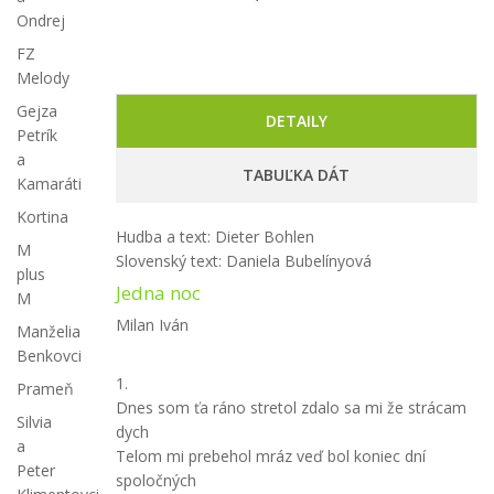
Ondrej
FZ
Melody
Gejza
DETAILY
Petrík
a
TABUĽKA DÁT
Kamaráti
Kortina
Hudba a text: Dieter Bohlen
M
Slovenský text: Daniela Bubelínyová
plus
Jedna noc
M
Milan Iván
Manželia
Benkovci
1.
Prameň
Dnes som ťa ráno stretol zdalo sa mi že strácam
Silvia
dych
a
Telom mi prebehol mráz veď bol koniec dní
Peter
spoločných