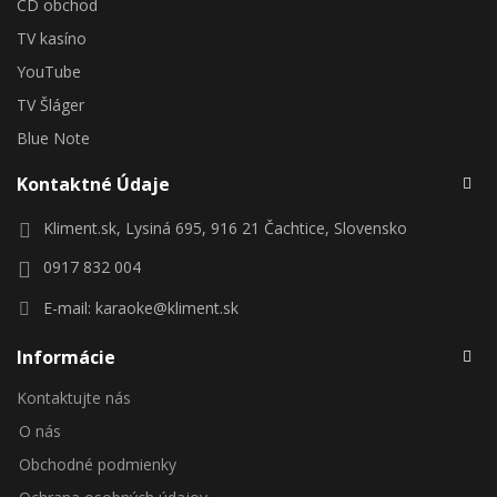
CD obchod
TV kasíno
YouTube
TV Šláger
Blue Note
Kontaktné Údaje
Kliment.sk, Lysiná 695, 916 21 Čachtice, Slovensko
0917 832 004
E-mail:
karaoke@kliment.sk
Informácie
Kontaktujte nás
O nás
Obchodné podmienky