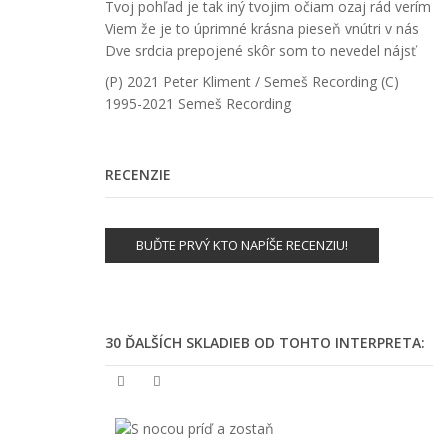
Tvoj pohľad je tak iný tvojim očiam ozaj rád verím
Viem že je to úprimné krásna pieseň vnútri v nás
Dve srdcia prepojené skôr som to nevedel nájsť
(P) 2021 Peter Kliment / Semeš Recording (C)
1995-2021 Semeš Recording
RECENZIE
BUĎTE PRVÝ KTO NAPÍŠE RECENZIU!
30 ĎALŠÍCH SKLADIEB OD TOHTO INTERPRETA: