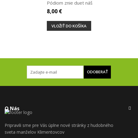
Pódiom znie duet náš
8,00 €
VLOŽIŤ DO KOŠÍKA
ODOBERAŤ
O Nás
Pripravili sme pre Vás úplne nové stránky z hudobného
sveta manželov Klimentovcov