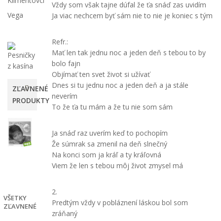
Klimentovci
Vždy som však tajne dúfal že ťa snáď zas uvidím
Vega
Ja viac nechcem byť sám nie to nie je koniec s tým
Refr.:
Mať len tak jednu noc a jeden deň s tebou to by
bolo fajn
Objímať ten svet život si užívať
Dnes si tu jednu noc a jeden deň a ja stále
ZĽAVNENÉ
neverím
PRODUKTY
To že ťa tu mám a že tu nie som sám
Manhatan
Bonus
Ja snáď raz uverím keď to pochopím
Že súmrak sa zmenil na deň slnečný
4,00 €
Na konci som ja kráľ a ty kráľovná
-50%
Viem že len s tebou môj život zmysel má
8,00
€
2.
VŠETKY
Predtým vždy v pobláznení láskou bol som
ZĽAVNENÉ
zráňaný