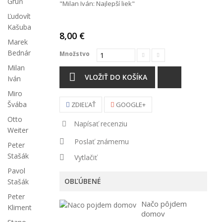
Grúň
"Milan Iván: Najlepší liek"
Ľudovít
Kašuba
8,00 €
Marek
Bednár
Množstvo
Milan
VLOŽIŤ DO KOŠÍKA
Iván
Miro
Švába
ZDIEĽAŤ
GOOGLE+
Otto
Napísať recenziu
Weiter
Poslať známemu
Peter
Stašák
Vytlačiť
Pavol
OBĽÚBENÉ
Stašák
Peter
Načo pôjdem
Kliment
domov