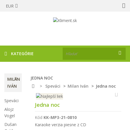
EUR
KATEGÓRIE
JEDNA NOC
MILAN
IVÁN
>
Speváci
>
Milan Iván
>
Jedna noc
Speváci
Jedna noc
Alojz
Vogel
Kód
KK-MP3-21-0810
Dušan
Karaoke verzia piesne z CD