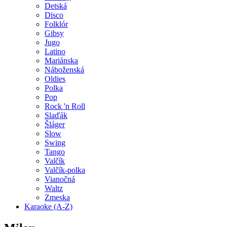
Detská
Disco
Folklór
Gibsy
Jugo
Latino
Mariánska
Náboženská
Oldies
Polka
Pop
Rock 'n Roll
Slaďák
Šláger
Slow
Swing
Tango
Valčík
Valčík-polka
Vianočná
Waltz
Zmeska
Karaoke (A-Z)