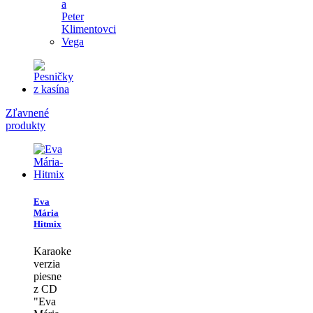
a
Peter
Klimentovci
Vega
Zľavnené
produkty
Eva
Mária
Hitmix
Karaoke
verzia
piesne
z CD
"Eva