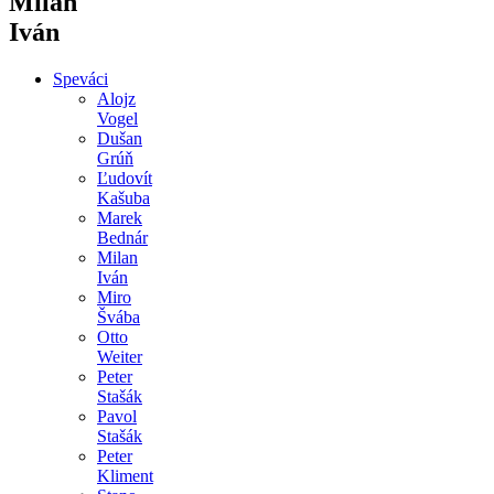
Milan
Iván
Speváci
Alojz
Vogel
Dušan
Grúň
Ľudovít
Kašuba
Marek
Bednár
Milan
Iván
Miro
Švába
Otto
Weiter
Peter
Stašák
Pavol
Stašák
Peter
Kliment