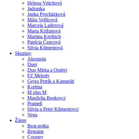
Helena Vrtichová
Jadranka
Janka Procházková
Mája Velšicová
Marcela Laiferová
Marta Križanová
Martina Kreibich
Patrícia Čepcová
Silvia Klimentová
Skupiny
Akropola
Duet
Duo Mirka a Ondrej
FZ Melody
Gejza Petrík a Kamaráti
Kortina
M plus M
Manželia Benkovci
Prameň
Silvia a Peter Klimentovci
Vega
Žánre
Beat-polka
Beguine
Country