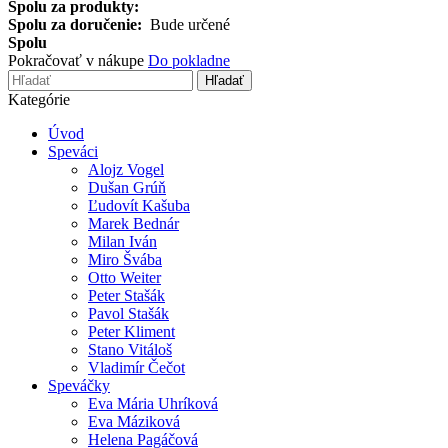
Spolu za produkty:
Spolu za doručenie:
Bude určené
Spolu
Pokračovať v nákupe
Do pokladne
Hľadať
Kategórie
Úvod
Speváci
Alojz Vogel
Dušan Grúň
Ľudovít Kašuba
Marek Bednár
Milan Iván
Miro Švába
Otto Weiter
Peter Stašák
Pavol Stašák
Peter Kliment
Stano Vitáloš
Vladimír Čečot
Speváčky
Eva Mária Uhríková
Eva Máziková
Helena Pagáčová