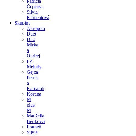
Patrícia
Čepcová
Silvia
Klimentová
Skupiny
Akropola
Duet
Duo
Mirka
a
Ondrej
FZ
Melody
Gejza
Petrík
a
Kamaráti
Kortina
M
plus
M
Manželia
Benkovci
Prameň
Silvia