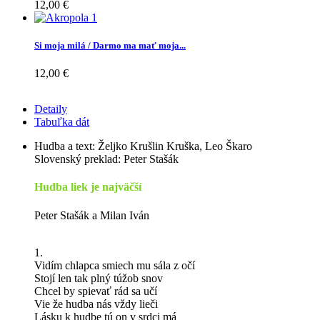
12,00 €
Si moja milá / Darmo ma mať moja...
12,00 €
Detaily
Tabuľka dát
Hudba a text: Željko Krušlin Kruška, Leo Škaro
Slovenský preklad: Peter Stašák
Hudba liek je najväčší
Peter Stašák a Milan Iván
1.
Vidím chlapca smiech mu sála z očí
Stojí len tak plný túžob snov
Chcel by spievať rád sa učí
Vie že hudba nás vždy lieči
Lásku k hudbe tú on v srdci má