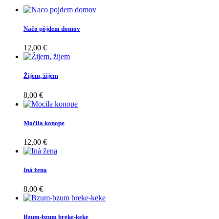
Načo pôjdem domov
12,00 €
Žijem, žijem
8,00 €
Močila konope
12,00 €
Iná žena
8,00 €
Bzum-bzum breke-keke