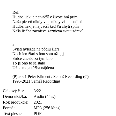
Refr.:
Hudba liek je najväčší v živote hrá prím
Naša pieseň nikdy viac nikdy viac neodletí
Hudba liek je najväčší keď ťa chytí splín
Naša liečba zaznieva zaznieva svet uzdraví
2.
Svieti hviezda na pódiu žiari
Nech len žiari s ňou som už aj ja
Srdce chcelo za tým bilo
To je ono to sa stalo
Už je moja túžba nájdená
(P) 2021 Peter Kliment / Semeš Recording (C)
1995-2021 Semeš Recording
Celkový čas:
3:22
Demo-ukážka:
Audio (45 s.)
Rok produkcie:
2021
Formát:
MP3 (256 kbps)
Text piesne:
PDF