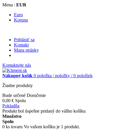
Mena :
EUR
Euro
Koruna
Prihlásiť sa
Kontakt
Mapa stránky
Kontaktujte nás
Nákupný košík
0
položka /
položky /
0 položiek
Žiadne produkty
Bude určené
Doručenie
0,00 €
Spolu
Pokladňa
Produkt bol úspešne pridaný do vášho košíku
Množstvo
Spolu
0
ks tovaru
Vo vašom košíku je 1 produkt.