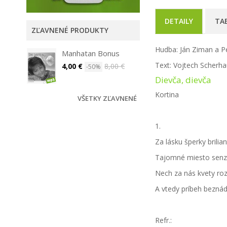
DETAILY
TA
ZĽAVNENÉ PRODUKTY
Hudba: Ján Ziman a P
Manhatan Bonus
Text: Vojtech Scherh
4,00 €
8,00 €
-50%
Dievča, dievča
Kortina
VŠETKY ZĽAVNENÉ
1.
Za lásku šperky brili
Tajomné miesto senz
Nech za nás kvety r
A vtedy príbeh bezná
Refr.: