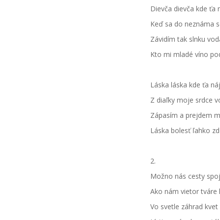
Dievča dievča kde ť
Keď sa do neznáma 
Závidím tak slnku v
Kto mi mladé víno p
Láska láska kde ťa ná
Z diaľky moje srdce v
Zápasím a prejdem 
Láska bolesť ľahko z
2.
Možno nás cesty spoj
Ako nám vietor tváre 
Vo svetle záhrad kve