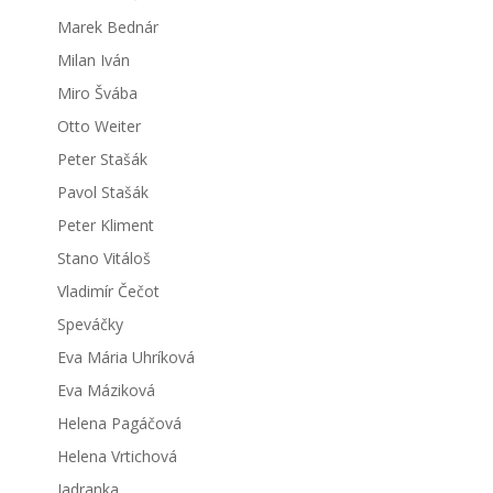
Marek Bednár
Milan Iván
Miro Švába
Otto Weiter
Peter Stašák
Pavol Stašák
Peter Kliment
Stano Vitáloš
Vladimír Čečot
Speváčky
Eva Mária Uhríková
Eva Máziková
Helena Pagáčová
Helena Vrtichová
Jadranka