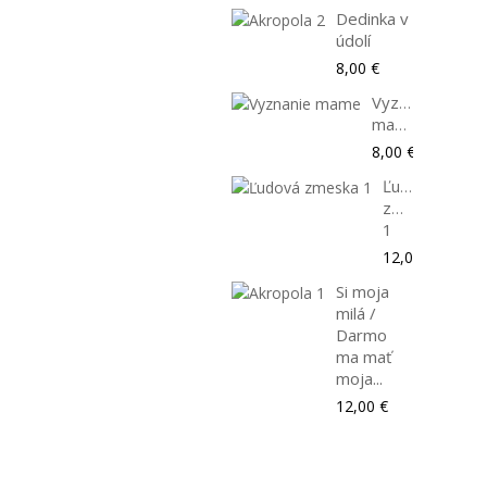
Dedinka v
údolí
8,00 €
Vyznanie
mame
8,00 €
Ľudová
zmeska
1
12,00 €
Si moja
milá /
Darmo
ma mať
moja...
12,00 €