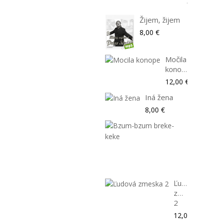
12,00 €
Žijem, žijem
8,00 €
Močila
konope
12,00 €
Iná žena
8,00 €
Bzum-
bzum
breke-
keke
8,00 €
Ľudová
zmeska
2
12,00 €