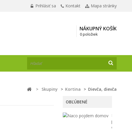
Prihlásiť sa
Kontakt
Mapa stránky
NÁKUPNÝ KOŠÍK
0 položiek
>
Skupiny
>
Kortina
>
Dievča, dievča
OBĽÚBENÉ
Načo
pôjdem
domov