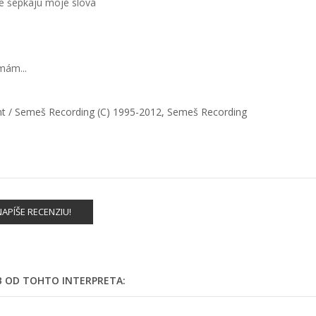
le šepkajú moje slová
 mám...
ent / Semeš Recording (C) 1995-2012, Semeš Recording
APÍŠE RECENZIU!
EB OD TOHTO INTERPRETA: