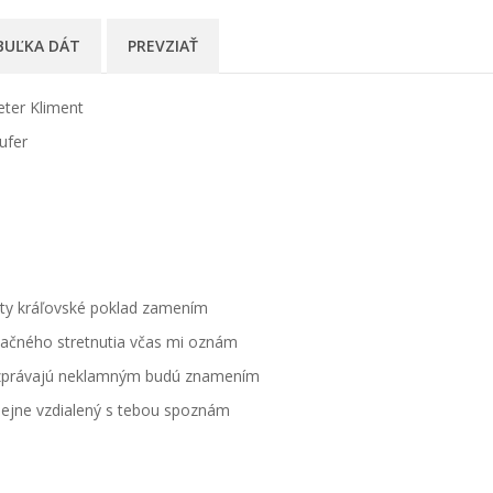
BUĽKA DÁT
PREVZIAŤ
eter Kliment
aufer
anty kráľovské poklad zamením
ačného stretnutia včas mi oznám
ozprávajú neklamným budú znamením
dejne vzdialený s tebou spoznám