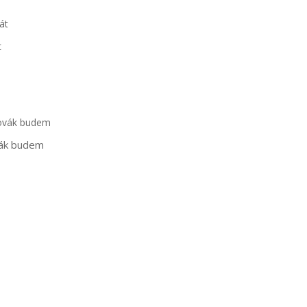
t
vák budem