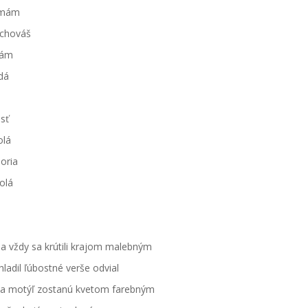
a mám
schováš
odám
odá
jsť
olá
moria
dolá
a vždy sa krútili krajom malebným
hladil ľúbostné verše odvial
t a motýľ zostanú kvetom farebným