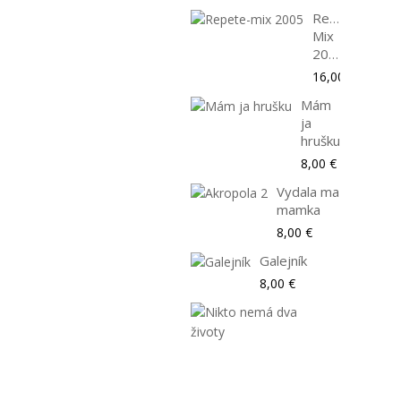
Repete-
Mix
2005
16,00 €
Mám
ja
hrušku
8,00 €
Vydala ma
mamka
8,00 €
Galejník
8,00 €
Nikto
nemá
dva
životy
8,00 €