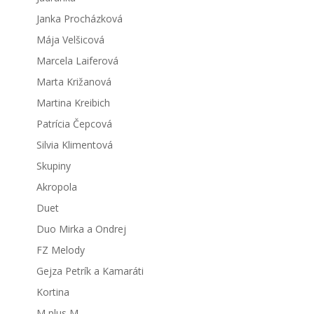
Janka Procházková
Mája Velšicová
Marcela Laiferová
Marta Križanová
Martina Kreibich
Patrícia Čepcová
Silvia Klimentová
Skupiny
Akropola
Duet
Duo Mirka a Ondrej
FZ Melody
Gejza Petrík a Kamaráti
Kortina
M plus M