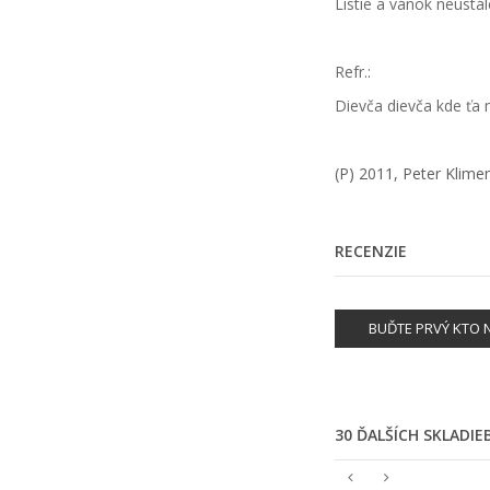
Lístie a vánok neustá
Refr.:
Dievča dievča kde ťa
(P) 2011, Peter Klim
RECENZIE
BUĎTE PRVÝ KTO N
30 ĎALŠÍCH SKLADI