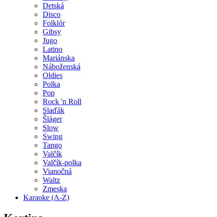
Detská
Disco
Folklór
Gibsy
Jugo
Latino
Mariánska
Náboženská
Oldies
Polka
Pop
Rock 'n Roll
Slaďák
Šláger
Slow
Swing
Tango
Valčík
Valčík-polka
Vianočná
Waltz
Zmeska
Karaoke (A-Z)