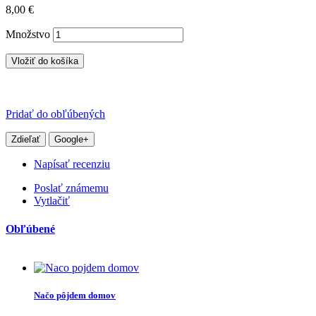
8,00 €
Množstvo
Vložiť do košíka
Pridať do obľúbených
Zdieľať
Google+
Napísať recenziu
Poslať známemu
Vytlačiť
Obľúbené
Načo pôjdem domov