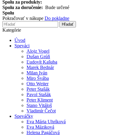
Spolu za produkty:
Spolu za doručenie:
Bude určené
Spolu
Pokračovať v nákupe
Do pokladne
Hľadať
Kategórie
Úvod
Speváci
Alojz Vogel
Dušan Grúň
Ľudovít Kašuba
Marek Bednár
Milan Iván
Miro Švába
Otto Weiter
Peter Stašák
Pavol Stašák
Peter Kliment
Stano Vitáloš
Vladimír Čečot
Speváčky
Eva Mária Uhríková
Eva Máziková
Helena Pagáčová