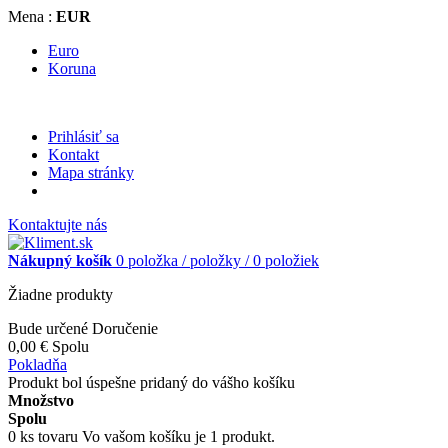
Mena :
EUR
Euro
Koruna
Prihlásiť sa
Kontakt
Mapa stránky
Kontaktujte nás
Nákupný košík
0
položka /
položky /
0 položiek
Žiadne produkty
Bude určené
Doručenie
0,00 €
Spolu
Pokladňa
Produkt bol úspešne pridaný do vášho košíku
Množstvo
Spolu
0
ks tovaru
Vo vašom košíku je 1 produkt.