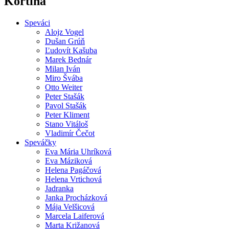
Kortina
Speváci
Alojz Vogel
Dušan Grúň
Ľudovít Kašuba
Marek Bednár
Milan Iván
Miro Švába
Otto Weiter
Peter Stašák
Pavol Stašák
Peter Kliment
Stano Vitáloš
Vladimír Čečot
Speváčky
Eva Mária Uhríková
Eva Máziková
Helena Pagáčová
Helena Vrtichová
Jadranka
Janka Procházková
Mája Velšicová
Marcela Laiferová
Marta Križanová