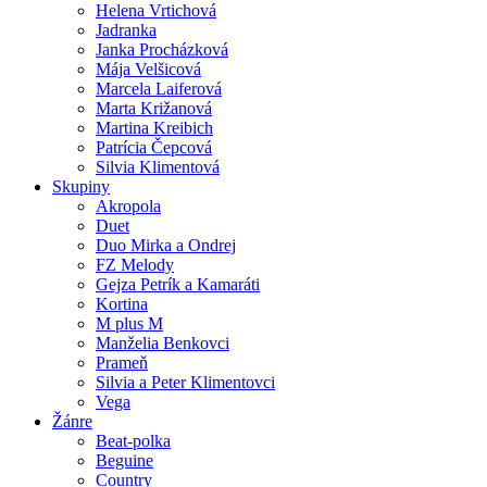
Helena Vrtichová
Jadranka
Janka Procházková
Mája Velšicová
Marcela Laiferová
Marta Križanová
Martina Kreibich
Patrícia Čepcová
Silvia Klimentová
Skupiny
Akropola
Duet
Duo Mirka a Ondrej
FZ Melody
Gejza Petrík a Kamaráti
Kortina
M plus M
Manželia Benkovci
Prameň
Silvia a Peter Klimentovci
Vega
Žánre
Beat-polka
Beguine
Country