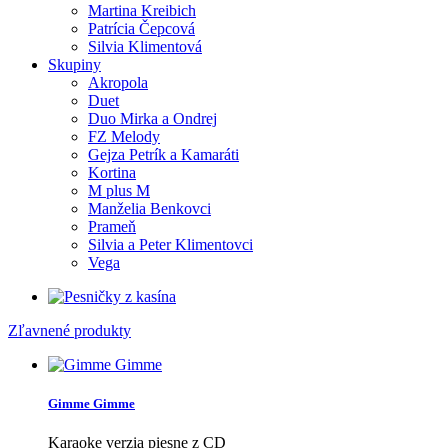
Martina Kreibich
Patrícia Čepcová
Silvia Klimentová
Skupiny
Akropola
Duet
Duo Mirka a Ondrej
FZ Melody
Gejza Petrík a Kamaráti
Kortina
M plus M
Manželia Benkovci
Prameň
Silvia a Peter Klimentovci
Vega
Zľavnené produkty
Gimme Gimme
Karaoke verzia piesne z CD