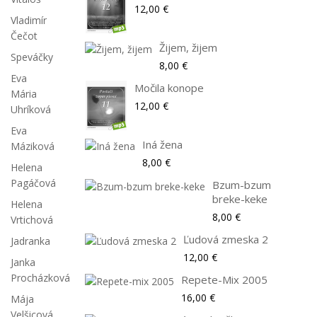
12,00 €
Vladimír
Čečot
Žijem, žijem
Speváčky
8,00 €
Eva
Močila konope
Mária
12,00 €
Uhríková
Eva
Iná žena
Máziková
8,00 €
Helena
Pagáčová
Bzum-bzum
breke-keke
Helena
8,00 €
Vrtichová
Ľudová zmeska 2
Jadranka
12,00 €
Janka
Procházková
Repete-Mix 2005
16,00 €
Mája
Velšicová