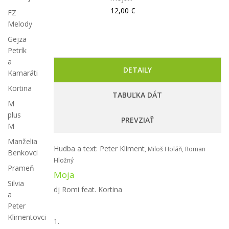
12,00 €
FZ
Melody
Gejza
Petrík
a
DETAILY
Kamaráti
Kortina
TABUĽKA DÁT
M
plus
PREVZIAŤ
M
Manželia
Hudba a text: Peter Kliment
, Miloš Holáň, Roman
Benkovci
Hložný
Prameň
Moja
Silvia
dj Romi feat. Kortina
a
Peter
Klimentovci
1.