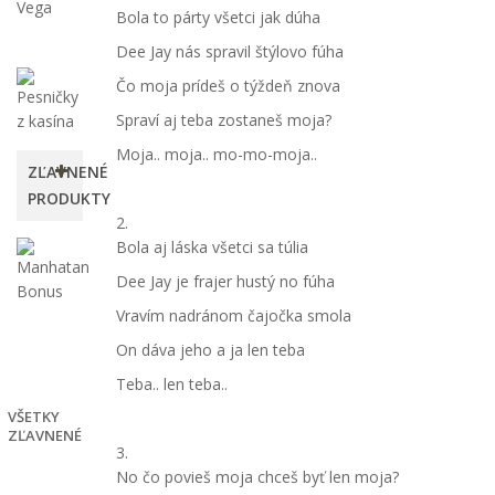
Vega
Bola to párty všetci jak dúha
Dee Jay nás spravil štýlovo fúha
Čo moja prídeš o týždeň znova
Spraví aj teba zostaneš moja?
Moja.. moja.. mo-mo-moja..
ZĽAVNENÉ
PRODUKTY
2.
Bola aj láska všetci sa túlia
Manhatan
Bonus
Dee Jay je frajer hustý no fúha
4,00 €
Vravím nadránom čajočka smola
-50%
8,00
On dáva jeho a ja len teba
€
Teba.. len teba..
VŠETKY
ZĽAVNENÉ
3.
No čo povieš moja chceš byť len moja?