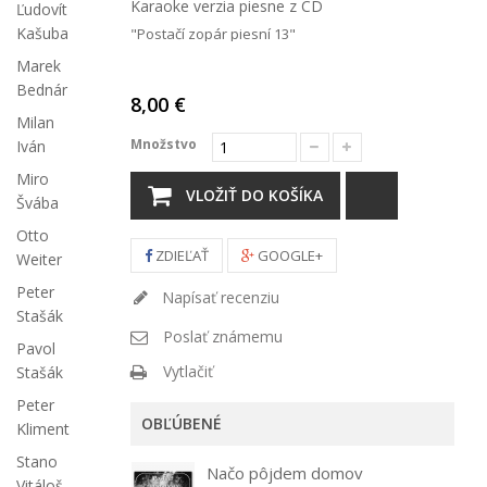
Karaoke verzia piesne z CD
Ľudovít
Kašuba
"Postačí zopár piesní 13"
Marek
Bednár
8,00 €
Milan
Množstvo
Iván
Miro
VLOŽIŤ DO KOŠÍKA
Švába
Otto
ZDIEĽAŤ
GOOGLE+
Weiter
Peter
Napísať recenziu
Stašák
Poslať známemu
Pavol
Vytlačiť
Stašák
Peter
OBĽÚBENÉ
Kliment
Stano
Načo pôjdem domov
Vitáloš