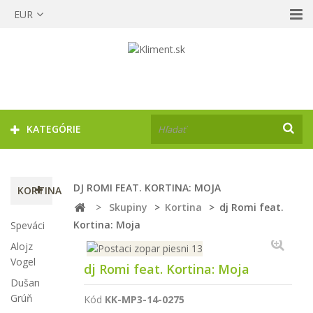
EUR
KATEGÓRIE
DJ ROMI FEAT. KORTINA: MOJA
KORTINA
>
Skupiny
>
Kortina
>
dj Romi feat.
Kortina: Moja
Speváci
Alojz
Vogel
dj Romi feat. Kortina: Moja
Dušan
Grúň
Kód
KK-MP3-14-0275