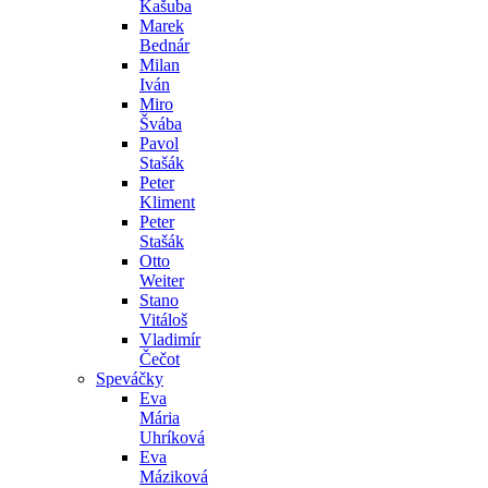
Kašuba
Marek
Bednár
Milan
Iván
Miro
Švába
Pavol
Stašák
Peter
Kliment
Peter
Stašák
Otto
Weiter
Stano
Vitáloš
Vladimír
Čečot
Speváčky
Eva
Mária
Uhríková
Eva
Máziková