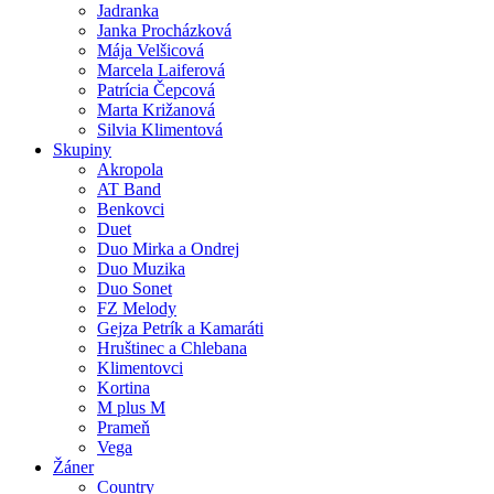
Jadranka
Janka Procházková
Mája Velšicová
Marcela Laiferová
Patrícia Čepcová
Marta Križanová
Silvia Klimentová
Skupiny
Akropola
AT Band
Benkovci
Duet
Duo Mirka a Ondrej
Duo Muzika
Duo Sonet
FZ Melody
Gejza Petrík a Kamaráti
Hruštinec a Chlebana
Klimentovci
Kortina
M plus M
Prameň
Vega
Žáner
Country