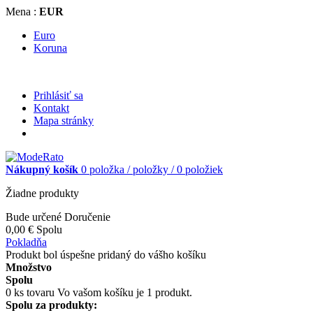
Mena :
EUR
Euro
Koruna
Prihlásiť sa
Kontakt
Mapa stránky
Nákupný košík
0
položka /
položky /
0 položiek
Žiadne produkty
Bude určené
Doručenie
0,00 €
Spolu
Pokladňa
Produkt bol úspešne pridaný do vášho košíku
Množstvo
Spolu
0
ks tovaru
Vo vašom košíku je 1 produkt.
Spolu za produkty: