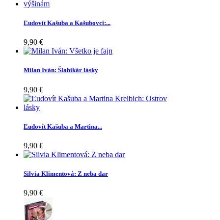
Ľudovít Kašuba a Kašubovci:...
9,90 €
Milan Iván: Šlabikár lásky
9,90 €
Ľudovít Kašuba a Martina...
9,90 €
Silvia Klimentová: Z neba dar
9,90 €