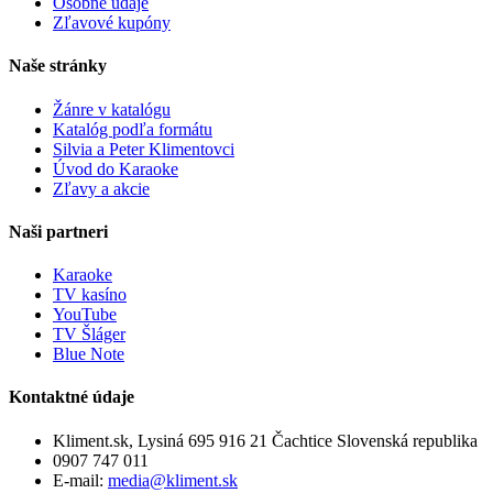
Osobné údaje
Zľavové kupóny
Naše stránky
Žánre v katalógu
Katalóg podľa formátu
Silvia a Peter Klimentovci
Úvod do Karaoke
Zľavy a akcie
Naši partneri
Karaoke
TV kasíno
YouTube
TV Šláger
Blue Note
Kontaktné údaje
Kliment.sk, Lysiná 695 916 21 Čachtice Slovenská republika
0907 747 011
E-mail:
media@kliment.sk