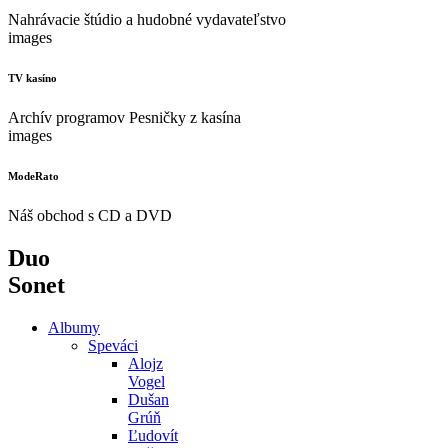
Nahrávacie štúdio a hudobné vydavateľstvo
images
TV kasíno
Archív programov Pesničky z kasína
images
ModeRato
Náš obchod s CD a DVD
Duo
Sonet
Albumy
Speváci
Alojz
Vogel
Dušan
Grúň
Ľudovít