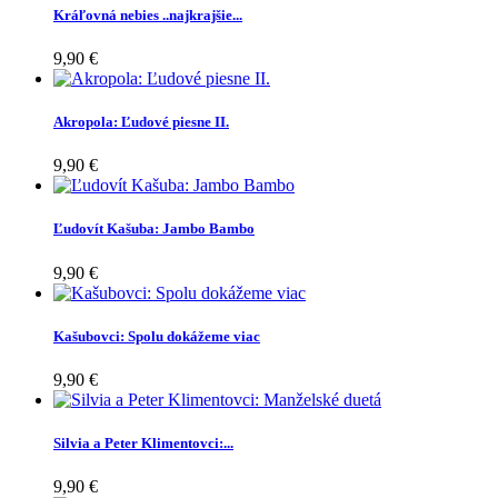
Kráľovná nebies ..najkrajšie...
9,90 €
Akropola: Ľudové piesne II.
9,90 €
Ľudovít Kašuba: Jambo Bambo
9,90 €
Kašubovci: Spolu dokážeme viac
9,90 €
Silvia a Peter Klimentovci:...
9,90 €