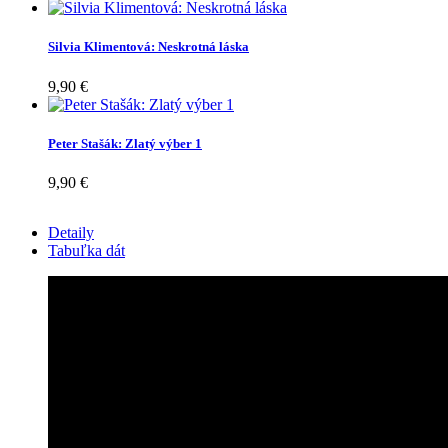
Silvia Klimentová: Neskrotná láska
9,90 €
Peter Stašák: Zlatý výber 1
9,90 €
Detaily
Tabuľka dát