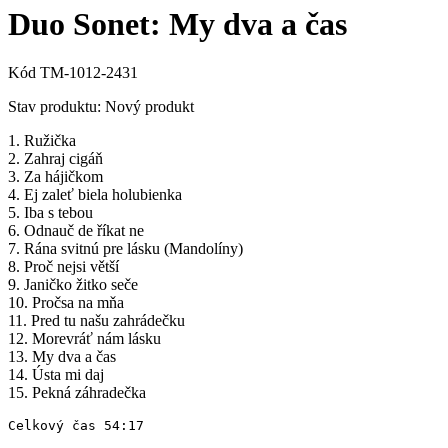
Duo Sonet: My dva a čas
Kód
TM-1012-2431
Stav produktu:
Nový produkt
1. Ružička
2. Zahraj cigáň
3. Za hájičkom
4. Ej zaleť biela holubienka
5. Iba s tebou
6. Odnauč de říkat ne
7. Rána svitnú pre lásku (Mandolíny)
8. Proč nejsi větší
9. Janičko žitko seče
10. Pročsa na mňa
11. Pred tu našu zahrádečku
12. Morevráť nám lásku
13. My dva a čas
14. Ústa mi daj
15. Pekná záhradečka
Celkový čas 54:17