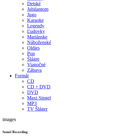
Detské
Jubilantom
Jugo
Karaoke
Legendy
Ľudovky
Mariánske
Náboženské
Oldies
Pop
Šlágre
Vianočné
Zábava
Formát
CD
CD + DVD
DVD
Maxi Singel
MP3
TV Šláger
images
Semeš Recording