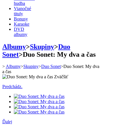
hudba
Vianočné
tituly
Bonusy
Karaoke
DVD
albumy
Albumy
>
Skupiny
>
Duo
Sonet
>
Duo Sonet: My dva a čas
>
Albumy
>
Skupiny
>
Duo Sonet
>
Duo Sonet: My dva
a čas
Zväčšiť
Predchádz.
Ďalej