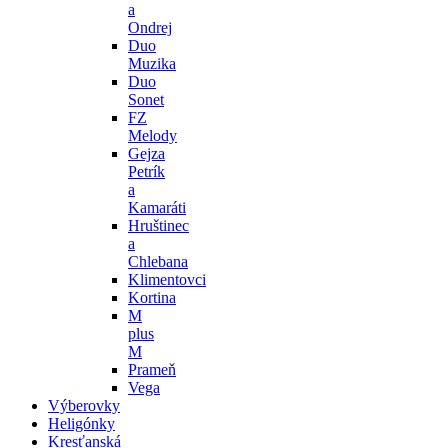
a
Ondrej
Duo
Muzika
Duo
Sonet
FZ
Melody
Gejza
Petrík
a
Kamaráti
Hruštinec
a
Chlebana
Klimentovci
Kortina
M
plus
M
Prameň
Vega
Výberovky
Heligónky
Kresťanská