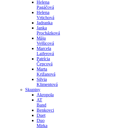
Helena
Pagáčová
Helena
Vrtichová
Jadranka
Janka
Procházková
Mája
Velšicová
Marcela
Laiferová
Patrícia
Čepcová
Marta
Križanová
Silvia
Klimentová
Skupiny
Akropola
AT
Band
Benkovci
Duet
Duo
Mirka