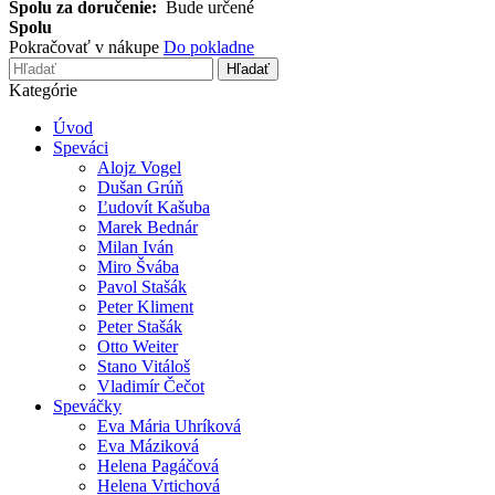
Spolu za doručenie:
Bude určené
Spolu
Pokračovať v nákupe
Do pokladne
Hľadať
Kategórie
Úvod
Speváci
Alojz Vogel
Dušan Grúň
Ľudovít Kašuba
Marek Bednár
Milan Iván
Miro Švába
Pavol Stašák
Peter Kliment
Peter Stašák
Otto Weiter
Stano Vitáloš
Vladimír Čečot
Speváčky
Eva Mária Uhríková
Eva Máziková
Helena Pagáčová
Helena Vrtichová