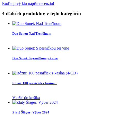
Buďte prvý kto napíše recenziu!
4 ďalších produktov v tejto kategórii:
Duo Sonet: Nad Trenčínom
Duo Sonet: S pesničkou pri víne
Rôzni: 100 pesničiek z kasína...
Vložiť do košíka
Zlatý Šláger: Výber 2024