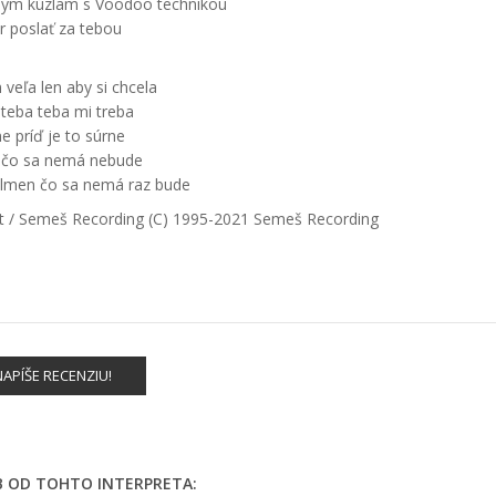
nym kúzlam s Voodoo technikou
r poslať za tebou
veľa len aby si chcela
teba teba mi treba
e príď je to súrne
e čo sa nemá nebude
tlmen čo sa nemá raz bude
nt / Semeš Recording (C) 1995-2021 Semeš Recording
APÍŠE RECENZIU!
EB OD TOHTO INTERPRETA: