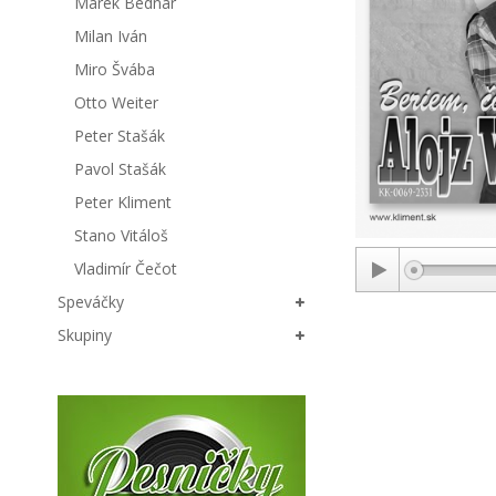
Marek Bednár
Milan Iván
Miro Švába
Otto Weiter
Peter Stašák
Pavol Stašák
Peter Kliment
Stano Vitáloš
Vladimír Čečot
Speváčky
Skupiny