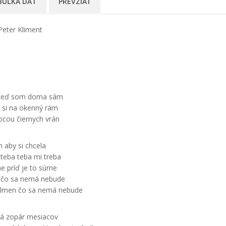
BUĽKA DÁT
PREVZIAŤ
Peter Kliment
i keď som doma sám
 si na okenný rám
cou čiernych vrán
n aby si chcela
teba teba mi treba
e príď je to súrne
e čo sa nemá nebude
ntlmen čo sa nemá nebude
vá zopár mesiacov