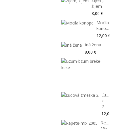
Žijem,
žijem
8,00 €
Močila
konope
12,00 €
Iná žena
8,00 €
Bzum-
bzum
breke-
keke
8,00 €
Ľudová
zmeska
2
12,00 €
Repete-
Mix