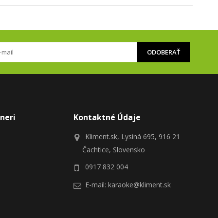
ODOBERAŤ
neri
Kontaktné Údaje
Kliment.sk, Lysiná 695, 916 21
Čachtice, Slovensko
0917 832 004
E-mail:
karaoke@kliment.sk