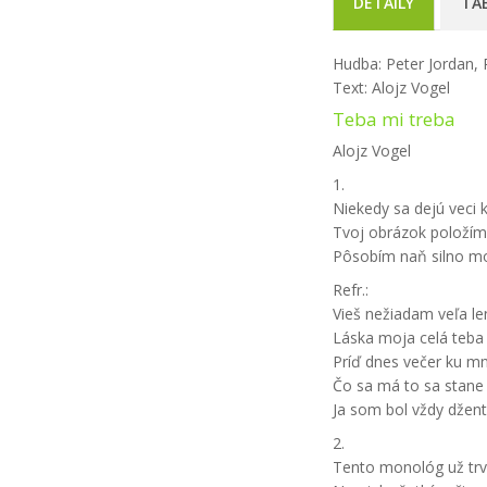
DETAILY
TA
Hudba: Peter Jordan, 
Text: Alojz Vogel
Teba mi treba
Alojz Vogel
1.
Niekedy sa dejú vec
Tvoj obrázok položím
Pôsobím naň silno mo
Refr.:
Vieš nežiadam veľa le
Láska moja celá teba 
Príď dnes večer ku mn
Čo sa má to sa stan
Ja som bol vždy dže
2.
Tento monológ už tr