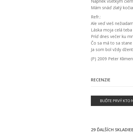
Napriek všetkým čier
Mám snáď zlatý kočia
Refr.:
Ale veď vieš nežiadam 
Láska moja celá teba 
Príď dnes večer ku mn
Čo sa má to sa stan
Ja som bol vždy džen
(P) 2009 Peter Klime
RECENZIE
BUĎTE PRVÝ KTO N
29 ĎALŠÍCH SKLADI