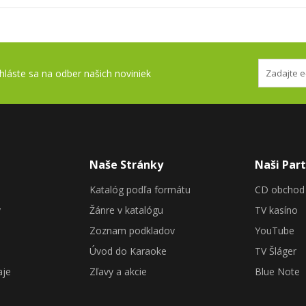
ihláste sa na odber našich noviniek
Naše Stránky
Naši Part
Katalóg podľa formátu
CD obchod
y
Žánre v katalógu
TV kasíno
Zoznam podkladov
YouTube
Úvod do Karaoke
TV Šláger
aje
Zľavy a akcie
Blue Note