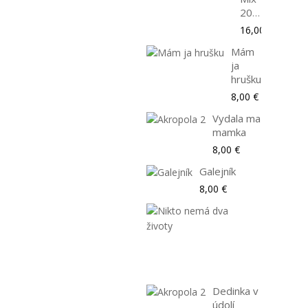
2005
16,00 €
Mám
ja
hrušku
8,00 €
Vydala ma
mamka
8,00 €
Galejník
8,00 €
Nikto
nemá
dva
životy
8,00 €
Dedinka v
údolí