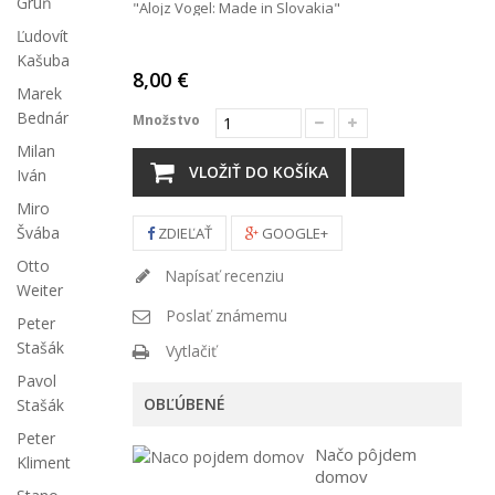
Grúň
"Alojz Vogel: Made in Slovakia"
Ľudovít
Kašuba
8,00 €
Marek
Bednár
Množstvo
Milan
VLOŽIŤ DO KOŠÍKA
Iván
Miro
Švába
ZDIEĽAŤ
GOOGLE+
Otto
Napísať recenziu
Weiter
Poslať známemu
Peter
Stašák
Vytlačiť
Pavol
OBĽÚBENÉ
Stašák
Peter
Načo pôjdem
Kliment
domov