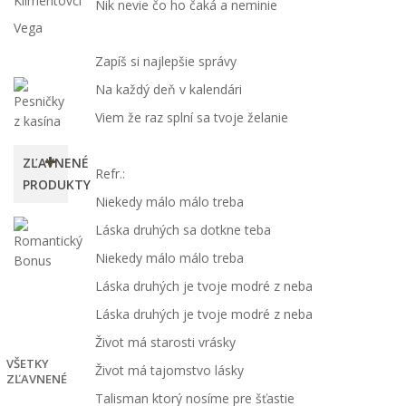
Klimentovci
Nik nevie čo ho čaká a neminie
Vega
Zapíš si najlepšie správy
Na každý deň v kalendári
Viem že raz splní sa tvoje želanie
ZĽAVNENÉ
Refr.:
PRODUKTY
Niekedy málo málo treba
Romantický
Láska druhých sa dotkne teba
Bonus
Niekedy málo málo treba
4,00 €
Láska druhých je tvoje modré z neba
-50%
8,00
Láska druhých je tvoje modré z neba
€
Život má starosti vrásky
VŠETKY
Život má tajomstvo lásky
ZĽAVNENÉ
Talisman ktorý nosíme pre šťastie