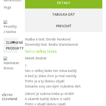
Klimentovci
DETAILY
Vega
TABUĽKA DÁT
PREVZIAŤ
Hudba a text: Đorđe Novković
ZĽAVNENÉ
Slovenský text: Beáta Stanislavová
PRODUKTY
Sen o veľkej láske
Marek Bednár
Manhatan
Bonus
1.
4,00 €
Sen o veľkej láske ten sníva každý
-50%
A keď ju získa chce ju mať navždy
8,00
Preto ja a ty láskou objatí
€
Snívame svoj sen kým rozkvitne deň
Ľúbosť je vzácna treba ju strážiť
VŠETKY
A okamih každý dobre si vážiť
ZĽAVNENÉ
Preto v objatí láskou zajatí