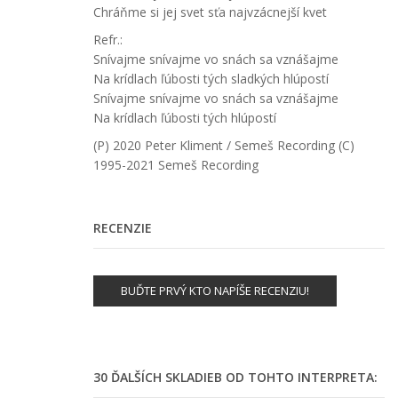
Chráňme si jej svet sťa najvzácnejší kvet
Refr.:
Snívajme snívajme vo snách sa vznášajme
Na krídlach ľúbosti tých sladkých hlúpostí
Snívajme snívajme vo snách sa vznášajme
Na krídlach ľúbosti tých hlúpostí
(P) 2020 Peter Kliment
/ Semeš Recording
(C)
1995-2021 Semeš Recording
RECENZIE
BUĎTE PRVÝ KTO NAPÍŠE RECENZIU!
30 ĎALŠÍCH SKLADIEB OD TOHTO INTERPRETA: