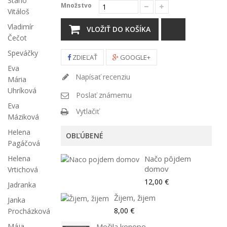
Stano
Množstvo
Vitáloš
Vladimír
VLOŽIŤ DO KOŠÍKA
Čečot
Speváčky
ZDIEĽAŤ
GOOGLE+
Eva
Napísať recenziu
Mária
Uhríková
Poslať známemu
Eva
Vytlačiť
Máziková
Helena
OBĽÚBENÉ
Pagáčová
Načo pôjdem
Helena
domov
Vrtichová
12,00 €
Jadranka
Žijem, žijem
Janka
8,00 €
Procházková
Močila konope
Mája