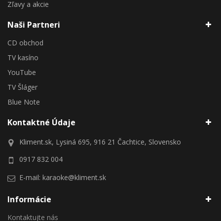
Zľavy a akcie
Naši Partneri
CD obchod
TV kasíno
YouTube
TV Šláger
Blue Note
Kontaktné Údaje
Kliment.sk, Lysiná 695, 916 21 Čachtice, Slovensko
0917 832 004
E-mail:
karaoke@kliment.sk
Informácie
Kontaktujte nás