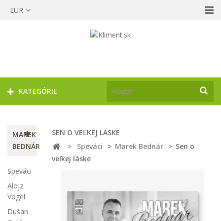
EUR
KATEGÓRIE
SEN O VEĽKEJ LÁSKE
MAREK
BEDNÁR
>
Speváci
>
Marek Bednár
>
Sen o
veľkej láske
Speváci
Alojz
Vogel
Dušan