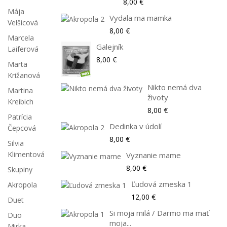
8,00 €
Mája
Vydala ma mamka
Velšicová
8,00 €
Marcela
Galejník
Laiferová
8,00 €
Marta
Križanová
Nikto nemá dva
Martina
životy
Kreibich
8,00 €
Patrícia
Dedinka v údolí
Čepcová
8,00 €
Silvia
Klimentová
Vyznanie mame
8,00 €
Skupiny
Ľudová zmeska 1
Akropola
12,00 €
Duet
Si moja milá / Darmo ma mať
Duo
moja...
Mirka