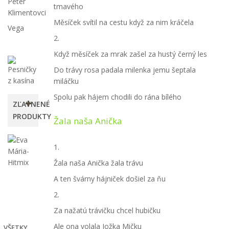
Peter
tmavého
Klimentovci
Měsíček svítil na cestu když za nim kráčela
Vega
2.
Když měsíček za mrak zašel za hustý černý les
Do trávy rosa padala milenka jemu šeptala
miláčku
Spolu pak hájem chodili do rána bílého
ZĽAVNENÉ
PRODUKTY
Žala naša Anička
Eva
1.
Mária
Hitmix
Žala naša Anička žala trávu
12,00 €
A ten švárny hájniček došiel za ňu
-25%
2.
16,00
€
Za nažatú trávičku chcel hubičku
Ale ona volala Jožka Mičku
VŠETKY