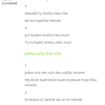
ZĽAVNENÉ
3.
Nebudeš ty Anička trávu žati
Ale ani hajníčka milovati
4.
Ja ti budem Anička trávu kosiť
Ty mi budeš Anička vínko nosiť
Jedna ruža dve ruže
1.
Jedna ruža dve ruže dve ružičky červené
Héj ktože bude ktože bude bozkávať moje líčka
červené
2.
Bozkával ich Janíček ale už ich nebude