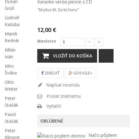
Dušan
Karaoke verzia piesne z CD
Grúň
"M plus M: Za tú horu"
Ľudovít
Kašuba
12,00 €
Marek
Bednár
Množstvo
Milan
VLOŽIŤ DO KOŠÍKA
Iván
Miro
Švába
ZDIEĽAŤ
GOOGLE+
Otto
Napísať recenziu
Weiter
Poslať známemu
Peter
Stašák
Vytlačiť
Pavol
OBĽÚBENÉ
Stašák
Peter
Načo pôjdem
Kliment