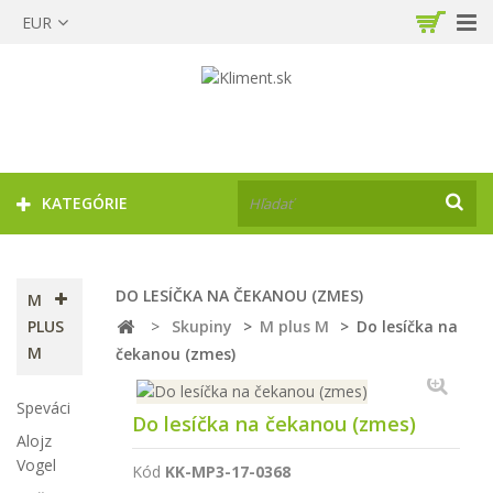
EUR
KATEGÓRIE
DO LESÍČKA NA ČEKANOU (ZMES)
M
PLUS
>
Skupiny
>
M plus M
>
Do lesíčka na
M
čekanou (zmes)
Speváci
Do lesíčka na čekanou (zmes)
Alojz
Vogel
Kód
KK-MP3-17-0368