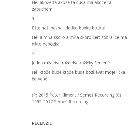
Héj akože ťa akože ťa duša má akože ťa
zabudnem
3.
Ešte naši nespali dedko babku bozkali
Héj a mňa skoro a mňa skoro čert zobral že ma
nikto nebozkal
4.
Jedna ruža dve ruže dve ružičky červené
Héj ktože bude ktože bude bozkávať moje líčka
červené
(P) 2015 Peter Kliment / Semeš Recording (C)
1995-2017 Semeš Recording
RECENZIE