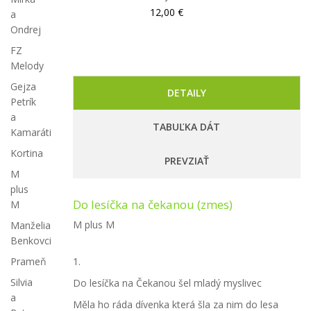
12,00 €
a
Ondrej
FZ
Melody
Gejza
DETAILY
Petrík
a
TABUĽKA DÁT
Kamaráti
Kortina
PREVZIAŤ
M
plus
Do lesíčka na čekanou (zmes)
M
M plus M
Manželia
Benkovci
Prameň
1.
Silvia
Do lesíčka na Čekanou šel mladý myslivec
a
Měla ho ráda dívenka která šla za nim do lesa