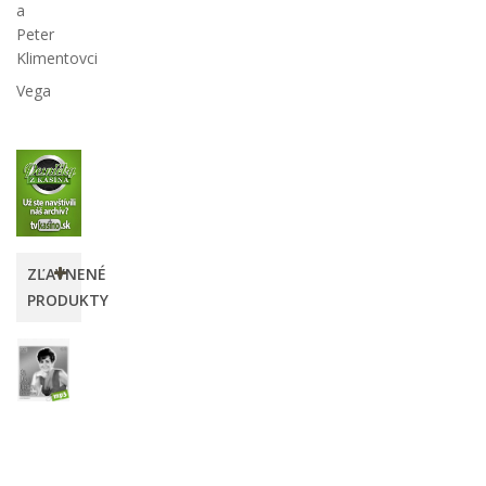
a
Peter
Klimentovci
Vega
ZĽAVNENÉ
PRODUKTY
Eva
Mária
Hitmix
12,00 €
-25%
16,00