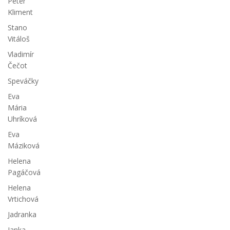
Peter
Kliment
Stano
Vitáloš
Vladimír
Čečot
Speváčky
Eva
Mária
Uhríková
Eva
Máziková
Helena
Pagáčová
Helena
Vrtichová
Jadranka
Janka