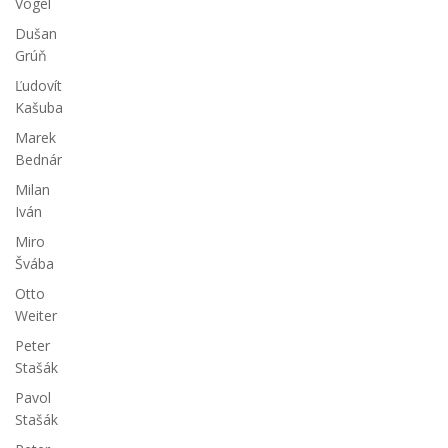
Vogel
Dušan
Grúň
Ľudovít
Kašuba
Marek
Bednár
Milan
Iván
Miro
Švába
Otto
Weiter
Peter
Stašák
Pavol
Stašák