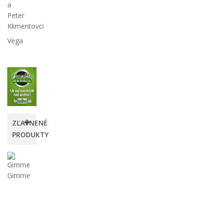
a
Peter
Klimentovci
Vega
ZĽAVNENÉ
PRODUKTY
Gimme
Gimme
6,40 €
-20%
8,00
€