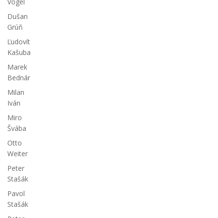
Vogel
Dušan
Grúň
Ľudovít
Kašuba
Marek
Bednár
Milan
Iván
Miro
Švába
Otto
Weiter
Peter
Stašák
Pavol
Stašák