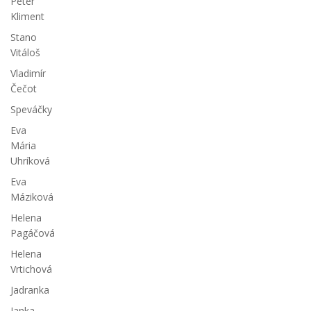
Peter
Kliment
Stano
Vitáloš
Vladimír
Čečot
Speváčky
Eva
Mária
Uhríková
Eva
Máziková
Helena
Pagáčová
Helena
Vrtichová
Jadranka
Janka