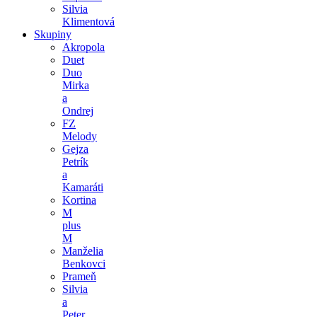
Silvia
Klimentová
Skupiny
Akropola
Duet
Duo
Mirka
a
Ondrej
FZ
Melody
Gejza
Petrík
a
Kamaráti
Kortina
M
plus
M
Manželia
Benkovci
Prameň
Silvia
a
Peter