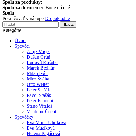
Spolu za produkty:
Spolu za doručenie:
Bude určené
Spolu
Pokračovať v nákupe
Do pokladne
Hľadať
Kategórie
Úvod
Speváci
Alojz Vogel
Dušan Grúň
Ľudovít Kašuba
Marek Bednár
Milan Iván
Miro Švába
Otto Weiter
Peter Stašák
Pavol Stašák
Peter Kliment
Stano Vitáloš
Vladimír Čečot
Speváčky
Eva Mária Uhríková
Eva Máziková
Helena Pagáčová