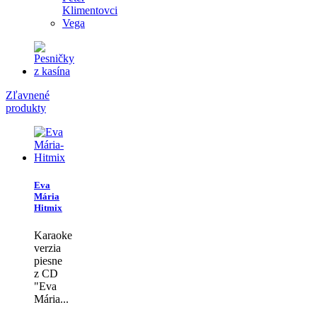
Klimentovci
Vega
Zľavnené
produkty
Eva
Mária
Hitmix
Karaoke
verzia
piesne
z CD
"Eva
Mária...