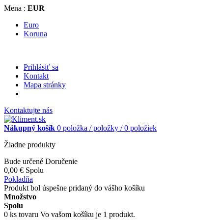
Mena :
EUR
Euro
Koruna
Prihlásiť sa
Kontakt
Mapa stránky
Kontaktujte nás
Nákupný košík
0
položka /
položky /
0 položiek
Žiadne produkty
Bude určené
Doručenie
0,00 €
Spolu
Pokladňa
Produkt bol úspešne pridaný do vášho košíku
Množstvo
Spolu
0
ks tovaru
Vo vašom košíku je 1 produkt.