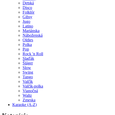
Detská
Disco
Folklór
Gibsy
Jugo
Latino
Mariánska
Náboženská
Oldies
Polka
Pop
Rock 'n Roll
Slaďák
Šláger
Slow
Swing
Tango
Valčík
Valčík-polka
Vianočná
Waltz
Zmeska
Karaoke (A-Z)