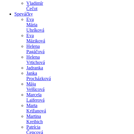
Vladimír
Čečot
Speváčky
Eva
Mária
Uhríková
Eva
Máziková
Helena
Pagáčová
Helena
Vrtichová
Jadranka
Janka
Procházková
Mája
Velšicová
Marcela
Laiferová
Marta
Križanová
Martina
Kreibich
Patrícia
Čepcová