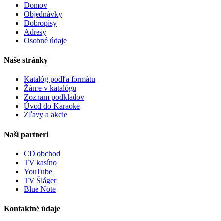
Domov
Objednávky
Dobropisy
Adresy
Osobné údaje
Naše stránky
Katalóg podľa formátu
Žánre v katalógu
Zoznam podkladov
Úvod do Karaoke
Zľavy a akcie
Naši partneri
CD obchod
TV kasíno
YouTube
TV Šláger
Blue Note
Kontaktné údaje