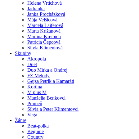
Helena Vrtichová
Jadranka
Janka Procházková
Mája Velšicová
Marcela Laiferová
Marta Križanová
Martina Kreibich
Patrícia Čepcová
Silvia Klimentová
Skupiny
Akropola
Duet
Duo Mirka a Ondrej
FZ Melody
Gejza Petrík a Kamaráti
Kortina
M plus M
Manželia Benkovci
Prameň
Silvia a Peter Klimentovci
Vega
Žánre
Beat-polka
Beguine
Country