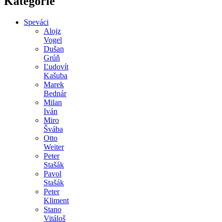
Kategórie
Speváci
Alojz
Vogel
Dušan
Grúň
Ľudovít
Kašuba
Marek
Bednár
Milan
Iván
Miro
Švába
Otto
Weiter
Peter
Stašák
Pavol
Stašák
Peter
Kliment
Stano
Vitáloš