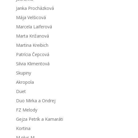
Janka Procházková
Mája Velšicová
Marcela Laiferová
Marta Križanová
Martina Kreibich
Patrícia Čepcová
Silvia Klimentová
Skupiny
Akropola
Duet
Duo Mirka a Ondrej
FZ Melody
Gejza Petrík a Kamaráti
Kortina
M plus M