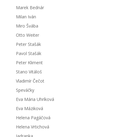
Marek Bednár
Milan Iván
Miro Švába
Otto Weiter
Peter Stašák
Pavol Stašák
Peter Kliment
Stano Vitáloš
Vladimír Čečot
Speváčky
Eva Mária Uhríková
Eva Máziková
Helena Pagáčová
Helena Vrtichová
Jadranka