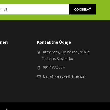
ODOBERAŤ
neri
Kontaktné Údaje
Kliment.sk, Lysiná 695, 916 21
Čachtice, Slovensko
0917 832 004
E-mail:
karaoke@kliment.sk