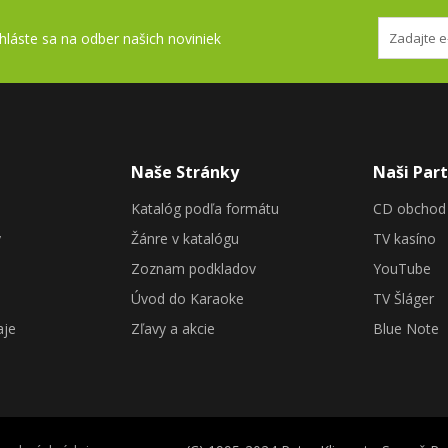
ihláste sa na odber našich noviniek
Naše Stránky
Naši Part
Katalóg podľa formátu
CD obchod
y
Žánre v katalógu
TV kasíno
Zoznam podkladov
YouTube
Úvod do Karaoke
TV Šláger
aje
Zľavy a akcie
Blue Note