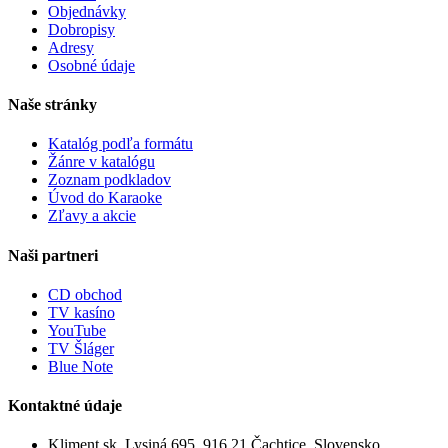
Objednávky
Dobropisy
Adresy
Osobné údaje
Naše stránky
Katalóg podľa formátu
Žánre v katalógu
Zoznam podkladov
Úvod do Karaoke
Zľavy a akcie
Naši partneri
CD obchod
TV kasíno
YouTube
TV Šláger
Blue Note
Kontaktné údaje
Kliment.sk, Lysiná 695, 916 21 Čachtice, Slovensko