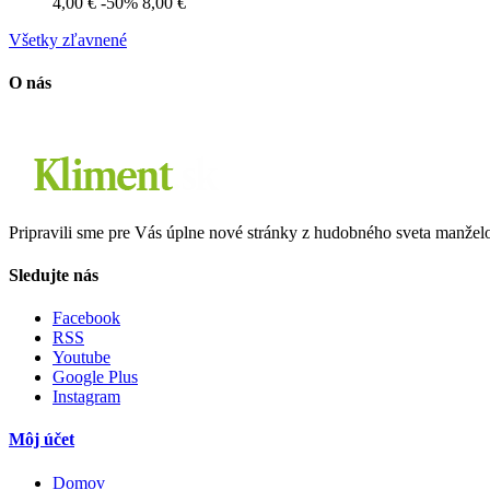
4,00 €
-50%
8,00 €
Všetky zľavnené
O nás
Pripravili sme pre Vás úplne nové stránky z hudobného sveta manže
Sledujte nás
Facebook
RSS
Youtube
Google Plus
Instagram
Môj účet
Domov