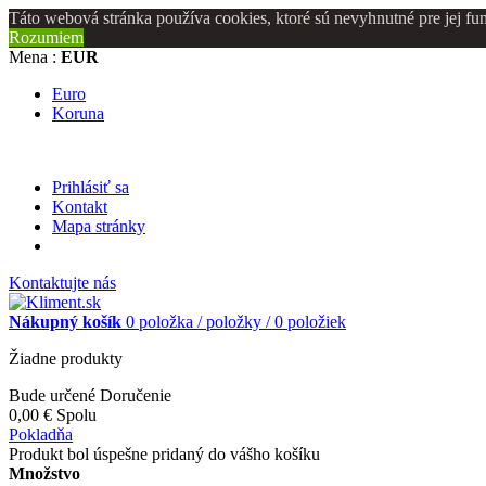
Táto webová stránka používa cookies, ktoré sú nevyhnutné pre jej fu
Rozumiem
Mena :
EUR
Euro
Koruna
Prihlásiť sa
Kontakt
Mapa stránky
Kontaktujte nás
Nákupný košík
0
položka /
položky /
0 položiek
Žiadne produkty
Bude určené
Doručenie
0,00 €
Spolu
Pokladňa
Produkt bol úspešne pridaný do vášho košíku
Množstvo