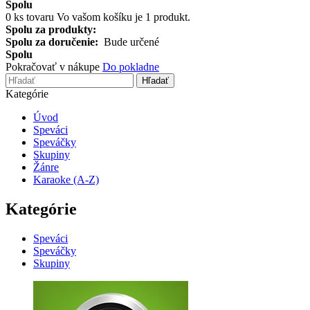
Spolu
0
ks tovaru
Vo vašom košíku je 1 produkt.
Spolu za produkty:
Spolu za doručenie:
Bude určené
Spolu
Pokračovať v nákupe
Do pokladne
Hľadať
Kategórie
Úvod
Speváci
Speváčky
Skupiny
Žánre
Karaoke (A-Z)
Kategórie
Speváci
Speváčky
Skupiny