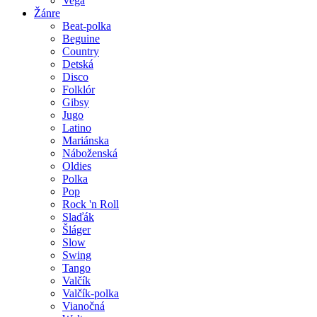
Vega
Žánre
Beat-polka
Beguine
Country
Detská
Disco
Folklór
Gibsy
Jugo
Latino
Mariánska
Náboženská
Oldies
Polka
Pop
Rock 'n Roll
Slaďák
Šláger
Slow
Swing
Tango
Valčík
Valčík-polka
Vianočná