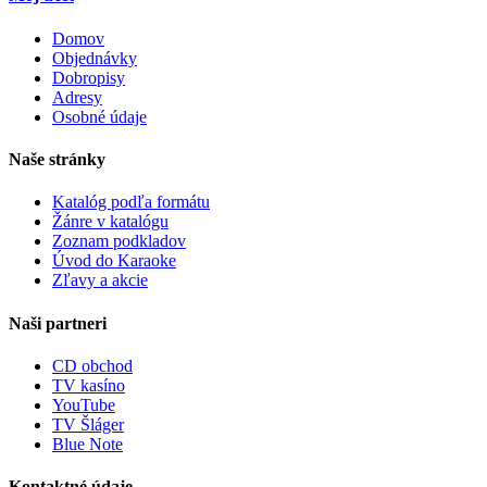
Domov
Objednávky
Dobropisy
Adresy
Osobné údaje
Naše stránky
Katalóg podľa formátu
Žánre v katalógu
Zoznam podkladov
Úvod do Karaoke
Zľavy a akcie
Naši partneri
CD obchod
TV kasíno
YouTube
TV Šláger
Blue Note
Kontaktné údaje