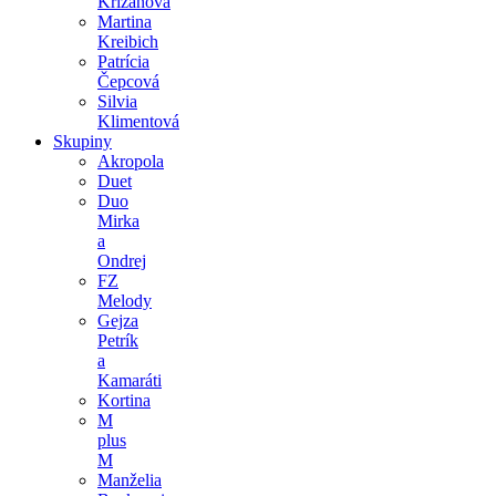
Križanová
Martina
Kreibich
Patrícia
Čepcová
Silvia
Klimentová
Skupiny
Akropola
Duet
Duo
Mirka
a
Ondrej
FZ
Melody
Gejza
Petrík
a
Kamaráti
Kortina
M
plus
M
Manželia