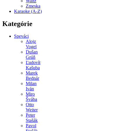
Waltz
Zmeska
Karaoke (A-Z)
Kategórie
Speváci
Alojz
Vogel
Dušan
Grúň
Ľudovít
Kašuba
Marek
Bednár
Milan
Iván
Miro
Švába
Otto
Weiter
Peter
Stašák
Pavol
Stašák