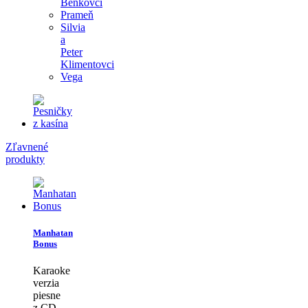
Benkovci
Prameň
Silvia
a
Peter
Klimentovci
Vega
Zľavnené
produkty
Manhatan
Bonus
Karaoke
verzia
piesne
z CD