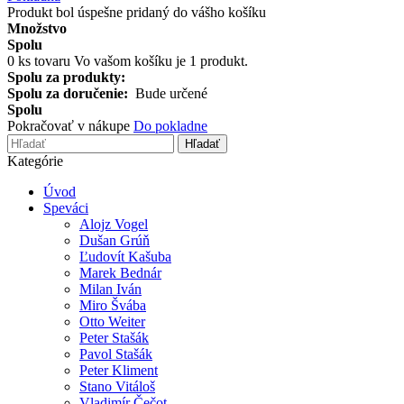
Produkt bol úspešne pridaný do vášho košíku
Množstvo
Spolu
0
ks tovaru
Vo vašom košíku je 1 produkt.
Spolu za produkty:
Spolu za doručenie:
Bude určené
Spolu
Pokračovať v nákupe
Do pokladne
Hľadať
Kategórie
Úvod
Speváci
Alojz Vogel
Dušan Grúň
Ľudovít Kašuba
Marek Bednár
Milan Iván
Miro Švába
Otto Weiter
Peter Stašák
Pavol Stašák
Peter Kliment
Stano Vitáloš
Vladimír Čečot