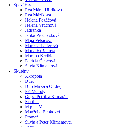
Speváčky
Eva Mária Uhríková
Eva Máziková
Helena Pagáčová
Helena Vrtichová
Jadranka
Janka Procházková
Mája Velšicová
Marcela Laiferová
Marta Križanová
Martina Kreibich
Patrícia Čepcová
Silvia Klimentová
Skupiny
Akropola
Duet
Duo Mirka a Ondrej
FZ Melody
Gejza Petrík a Kamaráti
Kortina
M plus M
Manželia Benkovci
Prameň
Silvia a Peter Klimentovci