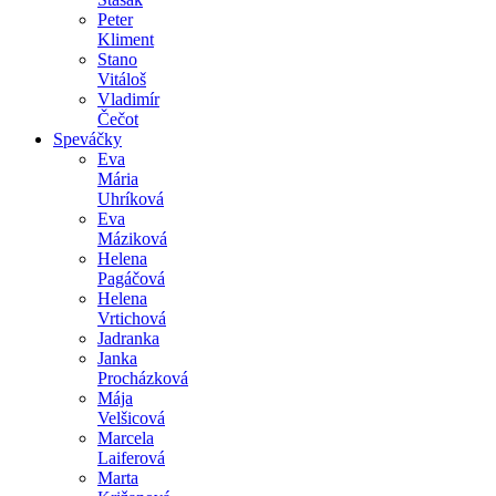
Peter
Kliment
Stano
Vitáloš
Vladimír
Čečot
Speváčky
Eva
Mária
Uhríková
Eva
Máziková
Helena
Pagáčová
Helena
Vrtichová
Jadranka
Janka
Procházková
Mája
Velšicová
Marcela
Laiferová
Marta