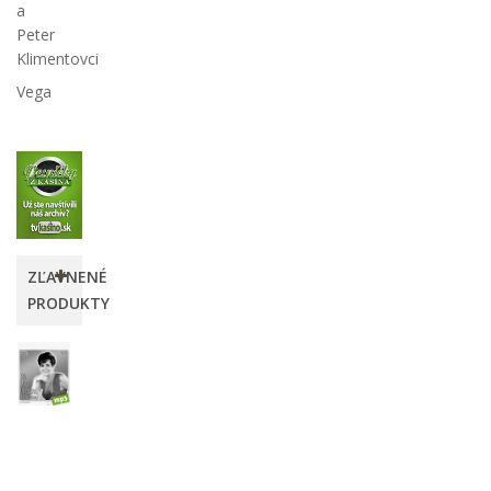
a
Peter
Klimentovci
Vega
ZĽAVNENÉ
PRODUKTY
Eva
Mária
Hitmix
12,00 €
-25%
16,00