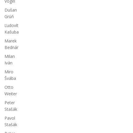
Vogel
Dušan
Grúň
Ľudovít
Kašuba
Marek
Bednár
Milan
Iván
Miro
Švába
Otto
Weiter
Peter
Stašák
Pavol
Stašák