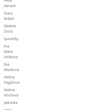
Peter
Kliment
Stano
Vitáloš
Vladimír
Čečot
Speváčky
Eva
Mária
Uhríková
Eva
Máziková
Helena
Pagáčová
Helena
Vrtichová
Jadranka
Janka