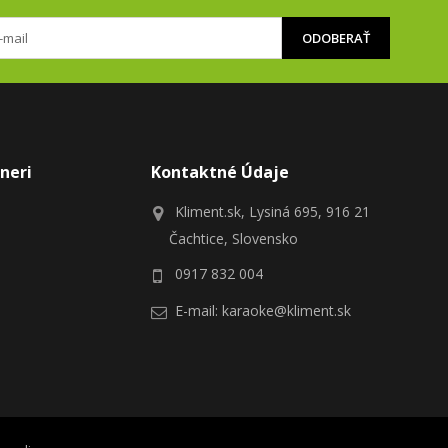
ODOBERAŤ
neri
Kontaktné Údaje
Kliment.sk, Lysiná 695, 916 21
Čachtice, Slovensko
0917 832 004
E-mail:
karaoke@kliment.sk