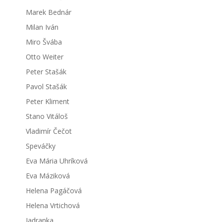
Marek Bednár
Milan Iván
Miro Švába
Otto Weiter
Peter Stašák
Pavol Stašák
Peter Kliment
Stano Vitáloš
Vladimír Čečot
Speváčky
Eva Mária Uhríková
Eva Máziková
Helena Pagáčová
Helena Vrtichová
Jadranka