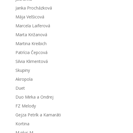
Janka Procházková
Mája Velšicová
Marcela Laiferová
Marta Križanová
Martina Kreibich
Patrícia Čepcová
Silvia Klimentová
Skupiny
Akropola
Duet
Duo Mirka a Ondrej
FZ Melody
Gejza Petrík a Kamaráti
Kortina
M plus M