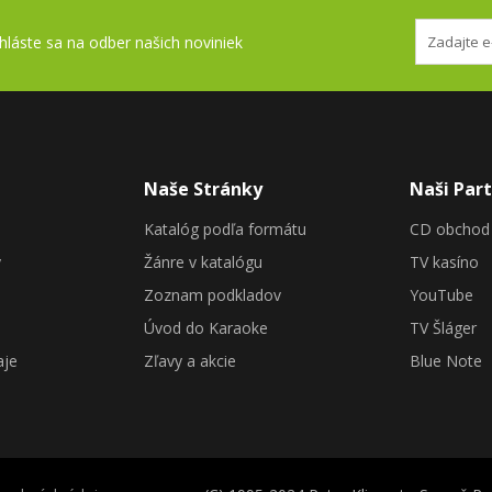
ihláste sa na odber našich noviniek
Naše Stránky
Naši Part
Katalóg podľa formátu
CD obchod
y
Žánre v katalógu
TV kasíno
Zoznam podkladov
YouTube
Úvod do Karaoke
TV Šláger
aje
Zľavy a akcie
Blue Note