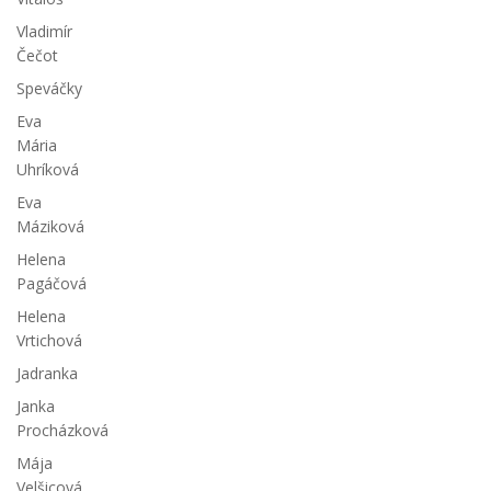
Vladimír
Čečot
Speváčky
Eva
Mária
Uhríková
Eva
Máziková
Helena
Pagáčová
Helena
Vrtichová
Jadranka
Janka
Procházková
Mája
Velšicová