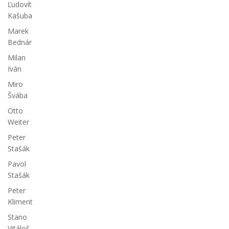
Ľudovít
Kašuba
Marek
Bednár
Milan
Iván
Miro
Švába
Otto
Weiter
Peter
Stašák
Pavol
Stašák
Peter
Kliment
Stano
Vitáloš