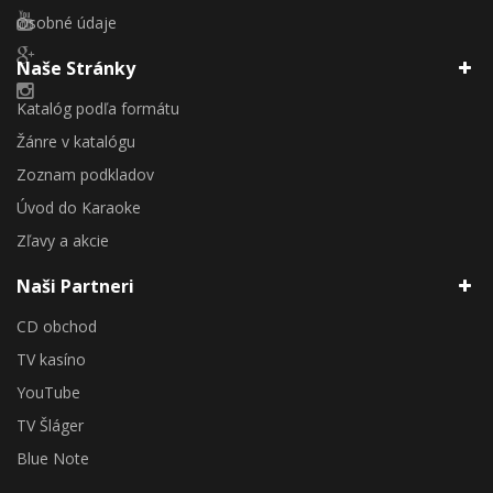
Osobné údaje
Naše Stránky
Katalóg podľa formátu
Žánre v katalógu
Zoznam podkladov
Úvod do Karaoke
Zľavy a akcie
Naši Partneri
CD obchod
TV kasíno
YouTube
TV Šláger
Blue Note