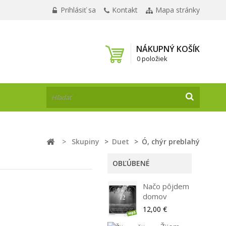
Prihlásiť sa
Kontakt
Mapa stránky
NÁKUPNÝ KOŠÍK
0 položiek
>
Skupiny
>
Duet
>
Ó, chýr preblahý
OBĽÚBENÉ
Načo pôjdem
domov
12,00 €