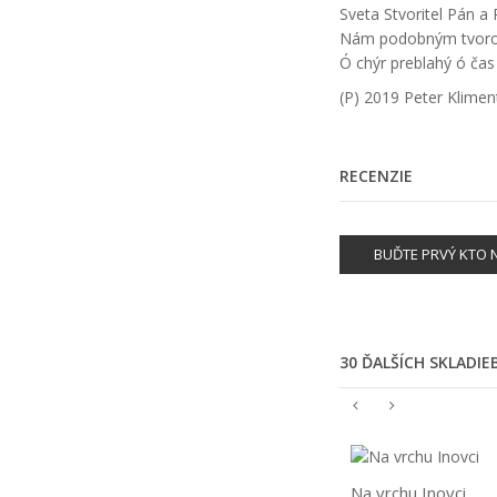
Sveta Stvoritel Pán a 
Nám podobným tvorom 
Ó chýr preblahý ó čas
(P) 2019 Peter Klime
RECENZIE
BUĎTE PRVÝ KTO N
30 ĎALŠÍCH SKLADI
Na vrchu Inovci