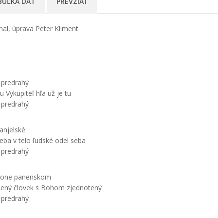
BUĽKA DÁT
PREVZIAŤ
nal, úprava Peter Kliment
 predrahý
 Vykupiteľ hľa už je tu
 predrahý
anjelské
neba v telo ľudské odel seba
 predrahý
 lone panenskom
ešený človek s Bohom zjednotený
 predrahý