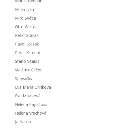
Marek Bednár
Milan Iván
Miro Švába
Otto Weiter
Peter Stašák
Pavol Stašák
Peter Kliment
Stano Vitáloš
Vladimír Čečot
Speváčky
Eva Mária Uhríková
Eva Máziková
Helena Pagáčová
Helena Vrtichová
Jadranka