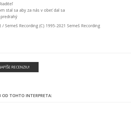
Riaditeľ
stal sa aby za nás v obeť dal sa
 predrahý
nt / Semeš Recording (C) 1995-2021 Semeš Recording
APÍŠE RECENZIU!
EB OD TOHTO INTERPRETA: