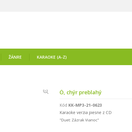
ŽÁNRE
KARAOKE (A-Z)
Ó, chýr preblahý
Kód
KK-MP3-21-0623
Karaoke verzia piesne z CD
"Duet: Zázrak Vianoc"