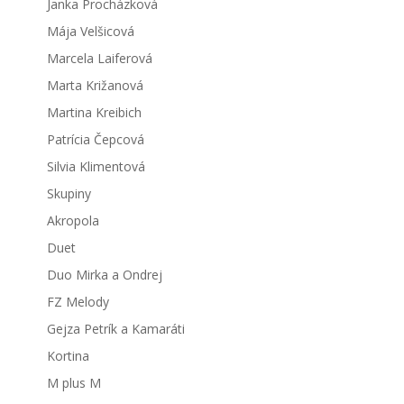
Janka Procházková
Mája Velšicová
Marcela Laiferová
Marta Križanová
Martina Kreibich
Patrícia Čepcová
Silvia Klimentová
Skupiny
Akropola
Duet
Duo Mirka a Ondrej
FZ Melody
Gejza Petrík a Kamaráti
Kortina
M plus M