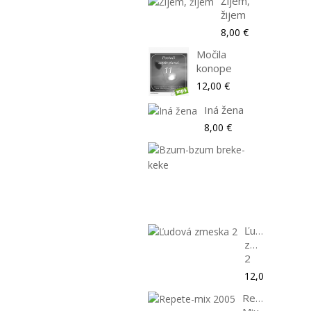
Žijem,
žijem
8,00 €
Močila
konope
12,00 €
Iná žena
8,00 €
Bzum-
bzum
breke-
keke
8,00 €
Ľudová
zmeska
2
12,00 €
Repete-