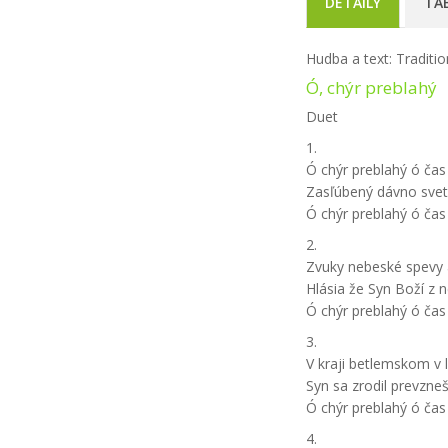
DETAILY
TA
Hudba a text: Traditio
Ó, chýr preblahý
Duet
1.
Ó chýr preblahý ó čas
Zasľúbený dávno svetu
Ó chýr preblahý ó čas
2.
Zvuky nebeské spevy 
Hlásia že Syn Boží z 
Ó chýr preblahý ó čas
3.
V kraji betlemskom v
Syn sa zrodil prevzn
Ó chýr preblahý ó čas
4.