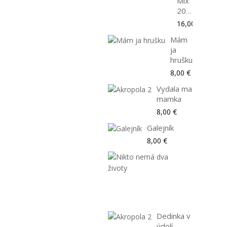
Mix
2005
16,00 €
Mám
ja
hrušku
8,00 €
Vydala ma
mamka
8,00 €
Galejník
8,00 €
Nikto
nemá
dva
životy
8,00 €
Dedinka v
údolí