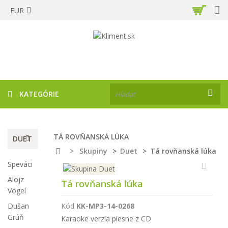
EUR
KATEGÓRIE
TÁ ROVŇANSKÁ LÚKA
DUET
>
Skupiny
>
Duet
>
Tá rovňanská lúka
Speváci
Alojz
Tá rovňanská lúka
Vogel
Dušan
Kód
KK-MP3-14-0268
Grúň
Karaoke verzia piesne z CD