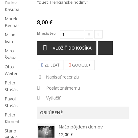
"Duet: Trenčianske hodiny"
Ľudovít
Kašuba
Marek
8,00 €
Bednár
Množstvo
Milan
Iván
VLOŽIŤ DO KOŠÍKA
Miro
Švába
ZDIEĽAŤ
GOOGLE+
Otto
Weiter
Napísať recenziu
Peter
Poslať známemu
Stašák
Vytlačiť
Pavol
Stašák
OBĽÚBENÉ
Peter
Kliment
Načo pôjdem domov
Stano
12,00 €
Vitáloš