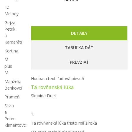
FZ
Melody
Gejza
Petrík
DETAILY
a
Kamaráti
TABUĽKA DÁT
Kortina
M
PREVZIAŤ
plus
M
Hudba a text: ľudová pieseň
Manželia
Tá rovňanská lúka
Benkovci
Skupina Duet
Prameň
Silvia
a
1.
Peter
Tá rovňanská lúka tristo míľ široká
Klimentovci