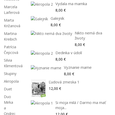
Vydala ma mamka
Marcela
8,00 €
Laiferová
Galejník
Marta
8,00 €
Križanová
Nikto nemá dva
Martina
životy
Kreibich
8,00 €
Patrícia
Čepcová
Dedinka v údolí
8,00 €
Silvia
Klimentová
Vyznanie mame
Skupiny
8,00 €
Akropola
Ľudová zmeska 1
12,00 €
Duet
Duo
Mirka
Si moja milá / Darmo ma mať
moja...
a
Ondrej
12,00 €