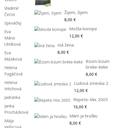
Vladimír
Žijem, žijem
Čečot
8,00 €
Speváčky
Močila konope
Eva
12,00 €
Mária
Uhríková
Iná žena
8,00 €
Eva
Máziková
Bzum-bzum
breke-keke
Helena
Pagáčová
8,00 €
Helena
Ľudová zmeska 2
Vrtichová
12,00 €
Jadranka
Repete-Mix 2005
Janka
16,00 €
Procházková
Mám ja hrušku
Mája
8,00 €
Velšicová