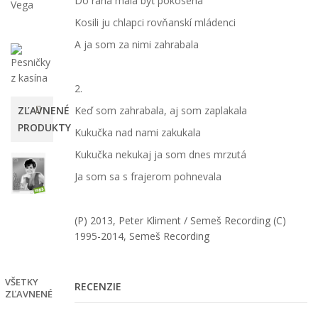
Do rána mala byť pokosená
Vega
Kosili ju chlapci rovňanskí mládenci
A ja som za nimi zahrabala
2.
ZĽAVNENÉ
Keď som zahrabala, aj som zaplakala
PRODUKTY
Kukučka nad nami zakukala
Kukučka nekukaj ja som dnes mrzutá
Eva
Mária
Ja som sa s frajerom pohnevala
Hitmix
12,00 €
(P) 2013, Peter Kliment
/ Semeš Recording
(C)
-25%
1995-2014, Semeš Recording
16,00
€
VŠETKY
RECENZIE
ZĽAVNENÉ