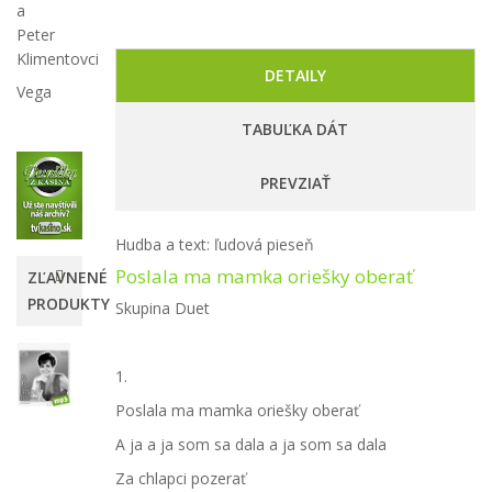
a
Peter
Klimentovci
DETAILY
Vega
TABUĽKA DÁT
PREVZIAŤ
Hudba a text: ľudová pieseň
Poslala ma mamka oriešky oberať
ZĽAVNENÉ
PRODUKTY
Skupina Duet
Eva
Mária
1.
Hitmix
Poslala ma mamka oriešky oberať
12,00 €
A ja a ja som sa dala a ja som sa dala
-25%
16,00
Za chlapci pozerať