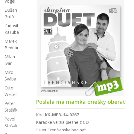
Vogel
Dušan
Grúň
Ľudovít
Kašuba
Marek
Bednár
Milan
Iván
Miro
Švába
Otto
Weiter
Poslala ma mamka oriešky oberať
Peter
Stašák
Kód
KK-MP3-14-0267
Pavol
Karaoke verzia piesne z CD
Stašák
"Duet: Trenčianske hodiny"