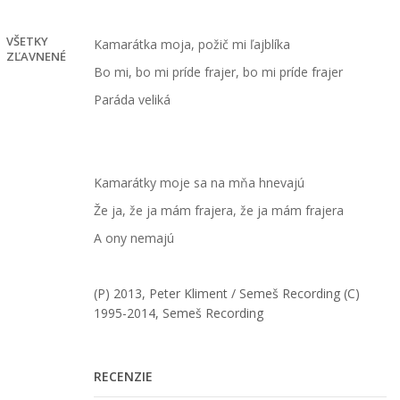
€
VŠETKY
Kamarátka moja, požič mi ľajblíka
ZĽAVNENÉ
Bo mi, bo mi príde frajer, bo mi príde frajer
Paráda veliká
Kamarátky moje sa na mňa hnevajú
Že ja, že ja mám frajera, že ja mám frajera
A ony nemajú
(P) 2013, Peter Kliment
/ Semeš Recording
(C)
1995-2014, Semeš Recording
RECENZIE