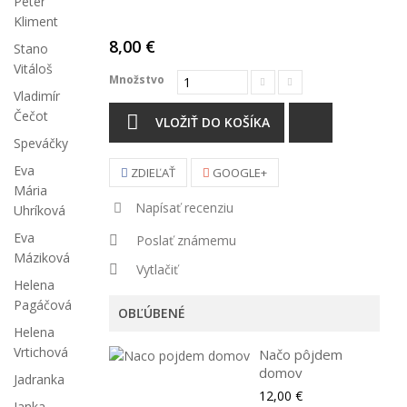
Peter
Kliment
8,00 €
Stano
Vitáloš
Množstvo
Vladimír
Čečot
VLOŽIŤ DO KOŠÍKA
Speváčky
Eva
ZDIEĽAŤ
GOOGLE+
Mária
Napísať recenziu
Uhríková
Eva
Poslať známemu
Máziková
Vytlačiť
Helena
Pagáčová
OBĽÚBENÉ
Helena
Vrtichová
Načo pôjdem
domov
Jadranka
12,00 €
Janka