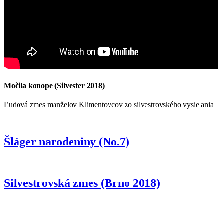
Močila konope (Silvester 2018)
Ľudová zmes manželov Klimentovcov zo silvestrovského vysielania 
Šláger narodeniny (No.7)
Silvestrovská zmes (Brno 2018)