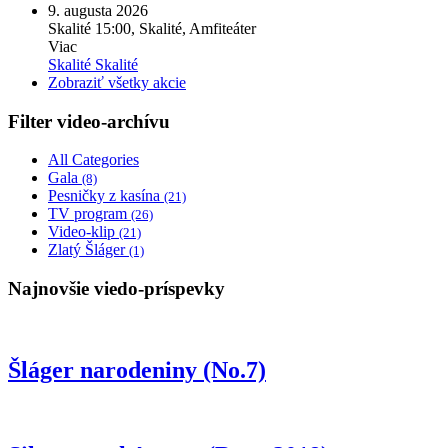
9. augusta 2026
Skalité
15:00, Skalité, Amfiteáter
Viac
Skalité
Skalité
Zobraziť všetky akcie
Filter video-archívu
All Categories
Gala
(8)
Pesničky z kasína
(21)
TV program
(26)
Video-klip
(21)
Zlatý Šláger
(1)
Najnovšie viedo-príspevky
Šláger narodeniny (No.7)