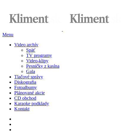
Menu
Video archív
Späť
TV programy
Video-klipy
Pesničky z kasína
Gala
Tlačové správy
Diskografia
Fotoalbumy
Plánované akcie
CD obchod
Karaoke podklady
Kontakt