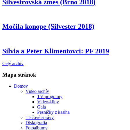
Silvestrovská zmes (Brno 2018)
Močila konope (Silvester 2018)
Silvia a Peter Klimentovci: PF 2019
Celý archív
Mapa stránok
Domov
Video archív
TV programy
Video-klipy
Gala
Pesničky z kasína
Tlačové správy
Diskografia
Fotoalbumy