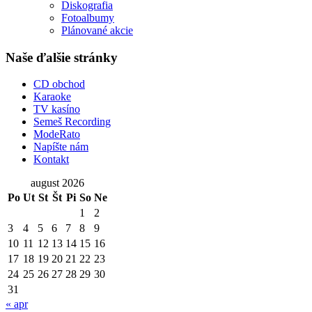
Diskografia
Fotoalbumy
Plánované akcie
Naše ďalšie stránky
CD obchod
Karaoke
TV kasíno
Semeš Recording
ModeRato
Napíšte nám
Kontakt
august 2026
Po
Ut
St
Št
Pi
So
Ne
1
2
3
4
5
6
7
8
9
10
11
12
13
14
15
16
17
18
19
20
21
22
23
24
25
26
27
28
29
30
31
« apr