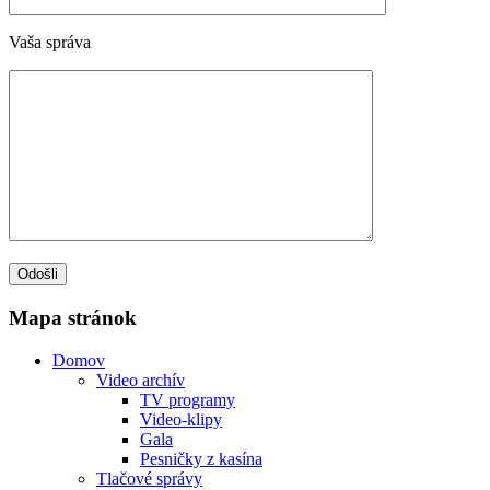
Vaša správa
Mapa stránok
Domov
Video archív
TV programy
Video-klipy
Gala
Pesničky z kasína
Tlačové správy