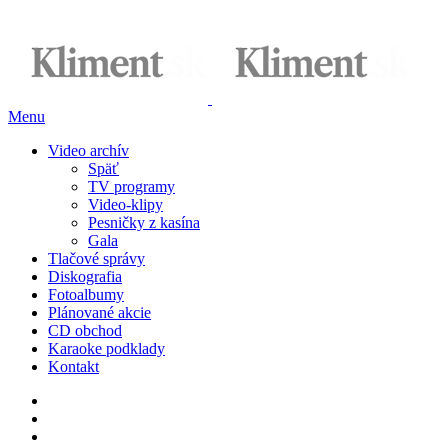
Menu
Video archív
Späť
TV programy
Video-klipy
Pesničky z kasína
Gala
Tlačové správy
Diskografia
Fotoalbumy
Plánované akcie
CD obchod
Karaoke podklady
Kontakt