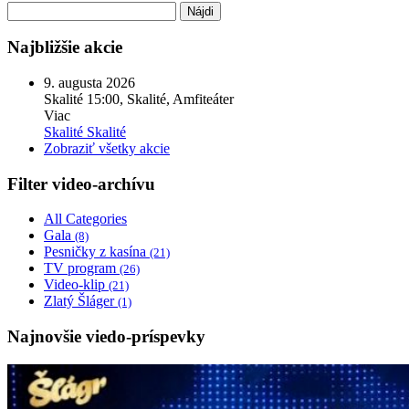
Hľadať:
Najbližšie akcie
9. augusta 2026
Skalité
15:00, Skalité, Amfiteáter
Viac
Skalité
Skalité
Zobraziť všetky akcie
Filter video-archívu
All Categories
Gala
(8)
Pesničky z kasína
(21)
TV program
(26)
Video-klip
(21)
Zlatý Šláger
(1)
Najnovšie viedo-príspevky