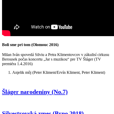
Boli sme pri tom (Olomouc 2016)
Milan Iván spovedá Silviu a Petra Klimentovcov v zákulisí cirkusu
Berousek počas koncertu „Jar s muzikou“ pre TV Šláger (TV
premiéra 1.4.2016)
Anjelik môj (Peter Kliment/Ervín Kliment, Peter Kliment)
Šláger narodeniny (No.7)
Silvestrovská zmes (Brno 2018)