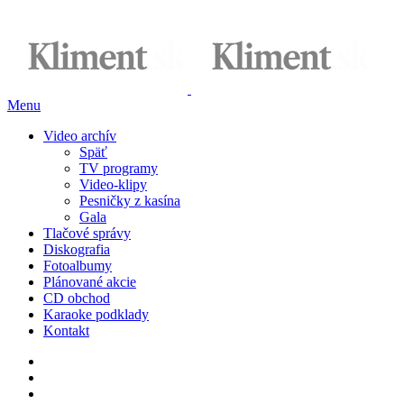
Menu
Video archív
Späť
TV programy
Video-klipy
Pesničky z kasína
Gala
Tlačové správy
Diskografia
Fotoalbumy
Plánované akcie
CD obchod
Karaoke podklady
Kontakt