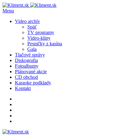
Menu
Video archív
Späť
TV programy
Video-klipy
Pesničky z kasína
Gala
Tlačové správy
Diskografia
Fotoalbumy
Plánované akcie
CD obchod
Karaoke podklady
Kontakt