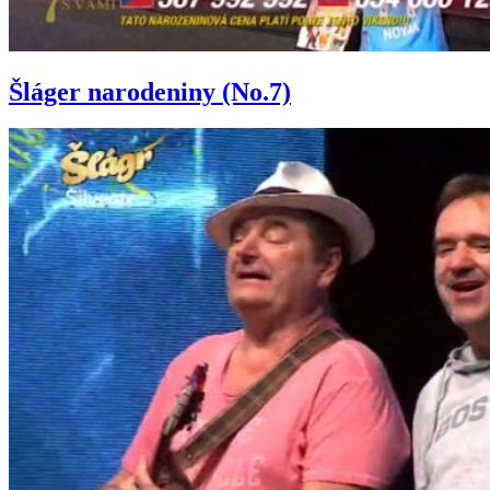
Šláger narodeniny (No.7)