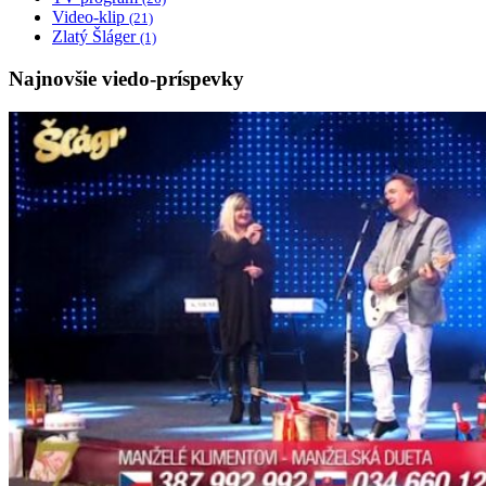
Video-klip
(21)
Zlatý Šláger
(1)
Najnovšie viedo-príspevky