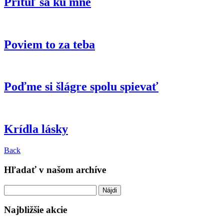
Pritúľ sa ku mne
Poviem to za teba
Poďme si šlágre spolu spievať
Krídla lásky
Back
Hľadať v našom archíve
Hľadať:
Najbližšie akcie