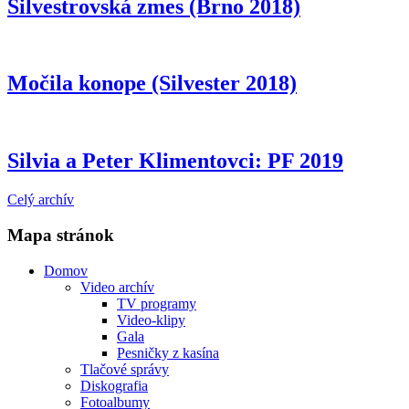
Silvestrovská zmes (Brno 2018)
Močila konope (Silvester 2018)
Silvia a Peter Klimentovci: PF 2019
Celý archív
Mapa stránok
Domov
Video archív
TV programy
Video-klipy
Gala
Pesničky z kasína
Tlačové správy
Diskografia
Fotoalbumy