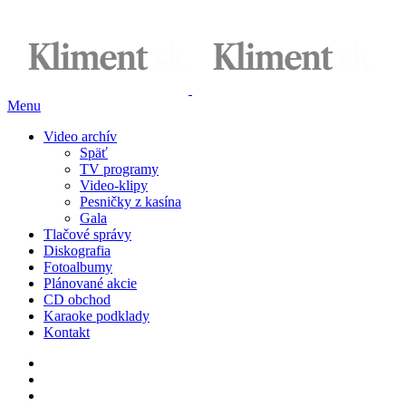
Menu
Video archív
Späť
TV programy
Video-klipy
Pesničky z kasína
Gala
Tlačové správy
Diskografia
Fotoalbumy
Plánované akcie
CD obchod
Karaoke podklady
Kontakt