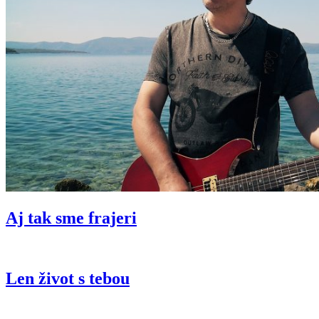
Aj tak sme frajeri
Len život s tebou