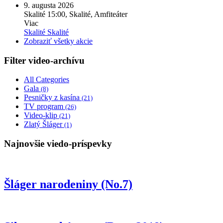
9. augusta 2026
Skalité
15:00, Skalité, Amfiteáter
Viac
Skalité
Skalité
Zobraziť všetky akcie
Filter video-archívu
All Categories
Gala
(8)
Pesničky z kasína
(21)
TV program
(26)
Video-klip
(21)
Zlatý Šláger
(1)
Najnovšie viedo-príspevky
Šláger narodeniny (No.7)