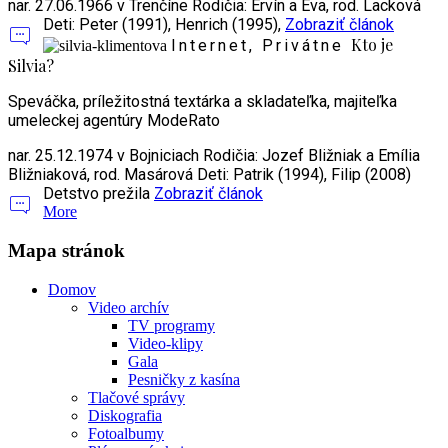
nar. 27.06.1966 v Trenčíne Rodičia: Ervín a Eva, rod. Lacková
Deti: Peter (1991), Henrich (1995),
Zobraziť článok
Kto je
Internet, Privátne
Silvia?
Speváčka, príležitostná textárka a skladateľka, majiteľka
umeleckej agentúry ModeRato
nar. 25.12.1974 v Bojniciach Rodičia: Jozef Bližniak a Emília
Bližniaková, rod. Masárová Deti: Patrik (1994), Filip (2008)
Detstvo prežila
Zobraziť článok
More
Mapa stránok
Domov
Video archív
TV programy
Video-klipy
Gala
Pesničky z kasína
Tlačové správy
Diskografia
Fotoalbumy