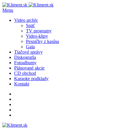
Menu
Video archív
Späť
TV programy
Video-klipy
Pesničky z kasína
Gala
Tlačové správy
Diskografia
Fotoalbumy
Plánované akcie
CD obchod
Karaoke podklady
Kontakt