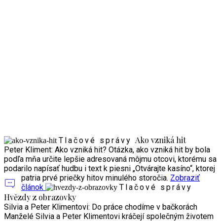
Ako vzniká hit
Článok z mesačníka Šlágr Revue
Ako vzniká hit
Tlačové správy
Peter Kliment: Ako vzniká hit? Otázka, ako vzniká hit by bola
podľa mňa určite lepšie adresovaná môjmu otcovi, ktorému sa
podarilo napísať hudbu i text k piesni „Otvárajte kasíno“, ktorej
patria prvé priečky hitov minulého storočia.
Zobraziť
článok
Tlačové správy
Hvězdy z obrazovky
Silvia a Peter Klimentovi: Do práce chodíme v bačkorách
Manželé Silvia a Peter Klimentovi kráčejí společným životem