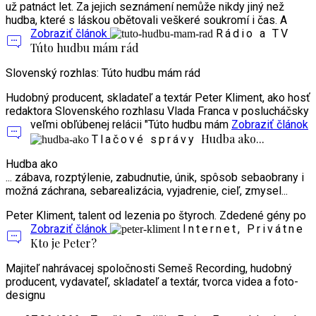
už patnáct let. Za jejich seznámení nemůže nikdy jiný než
hudba, které s láskou obětovali veškeré soukromí i čas. A
Zobraziť článok
Rádio a TV
Túto hudbu mám rád
Slovenský rozhlas: Túto hudbu mám rád
Hudobný producent, skladateľ a textár Peter Kliment, ako hosť
redaktora Slovenského rozhlasu Vlada Franca v poslucháčsky
veľmi obľúbenej relácii "Túto hudbu mám
Zobraziť článok
Hudba ako...
Tlačové správy
Hudba ako
... zábava, rozptýlenie, zabudnutie, únik, spôsob sebaobrany i
možná záchrana, sebarealizácia, vyjadrenie, cieľ, zmysel...
Peter Kliment, talent od lezenia po štyroch. Zdedené gény po
Zobraziť článok
Internet, Privátne
Kto je Peter?
Majiteľ nahrávacej spoločnosti Semeš Recording, hudobný
producent, vydavateľ, skladateľ a textár, tvorca videa a foto-
designu